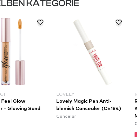
LBEN KATEGORIE
GI
LOVELY
i Feel Glow
Lovely Magic Pen Anti-
r - Glowing Sand
blemish Concealer (CE184)
Concelar