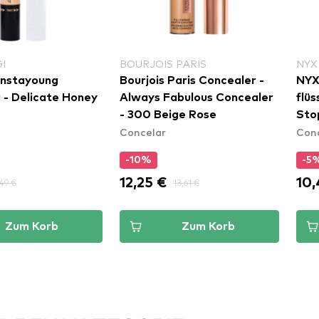
I
BOURJOIS PARIS
NYX
 Instayoung
Bourjois Paris Concealer -
NYX
 - Delicate Honey
Always Fabulous Concealer
flüss
- 300 Beige Rose
Sto
Concelar
Con
Concea
(CS
-10%
-5
12,25 €
10,
,49 €
13,61 €
Zum Korb
Zum Korb