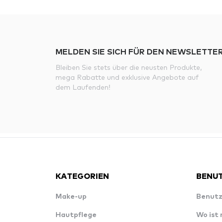
MELDEN SIE SICH FÜR DEN NEWSLETTER
Bleiben Sie stets über die neusten Produkte,
mega Rabatte und exklusive Angebote auf
dem Laufenden!
KATEGORIEN
BENUT
Make-up
Benutz
Hautpflege
Wo ist