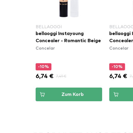
BELLAOGGI
BELLAOGG
 Cover
bellaoggi Instayoung
bellaoggi
C Zoe
Concealer - Romantic Beige
Concealer
Concelar
Concelar
-10%
-10%
6,74 €
6,74 €
7,49 €
7
Korb
Zum Korb