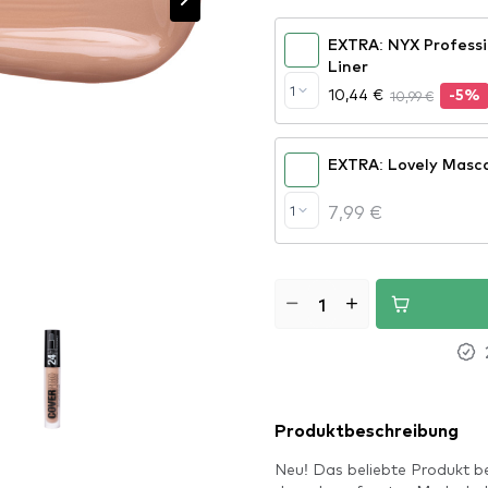
EXTRA: NYX Professi
Liner
1
10,44 €
10,99 €
-5%
EXTRA: Lovely Masc
7,99 €
1
Produktbeschreibung
Neu! Das beliebte Produkt b