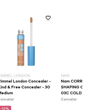
RIMMEL LONDON
NAM
Rimmel London Concealer -
Nam CORRECTOR PRO
Kind & Free Concealer - 30
SHAPING CONCEALER -
Medium
03C COLD NUDE
Concelar
Concelar
-10%