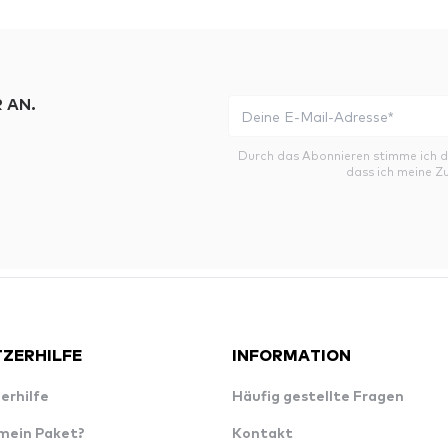
 AN.
Durch das Abonnieren stimme ich 
dass ich meine Z
ZERHILFE
INFORMATION
erhilfe
Häufig gestellte Fragen
 mein Paket?
Kontakt