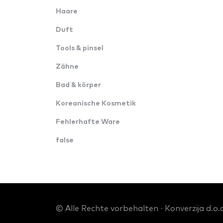
Haare
Duft
Tools & pinsel
Zähne
Bad & körper
Koreanische Kosmetik
Fehlerhafte Ware
false
© Alle Rechte vorbehalten · Konverzija d.o.