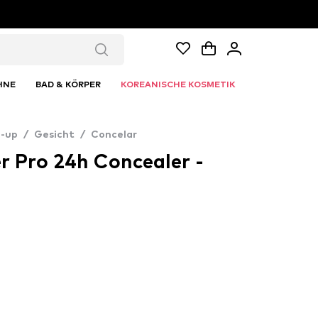
HNE
BAD & KÖRPER
KOREANISCHE KOSMETIK
-up
/
Gesicht
/
Concelar
r Pro 24h Concealer -