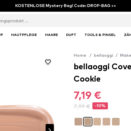
KOSTENLOSE Mystery Bag! Code: DROP-BAG >>
UP
HAUTPFLEGE
HAARE
DUFT
TOOLS & PINSEL
ZÄ
Home
/
bellaoggi
/
Make
bellaoggi Cove
Cookie
7,19 €
7,99 €
-10%