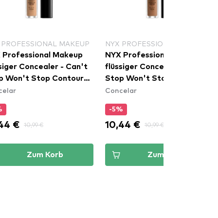
 PROFESSIONAL MAKEUP
NYX PROFESSIONAL MAKEUP
 Professional Makeup
NYX Professional Makeup
iger Concealer - Can't
flüssiger Concealer - Can't
p Won't Stop Contour
Stop Won't Stop Contour
celar
Concelar
ler - Beige
Concealer - Mahogany
WSC11)
(CSWSC16)
%
-5%
44 €
10,44 €
10,99 €
10,99 €
Zum Korb
Zum Korb