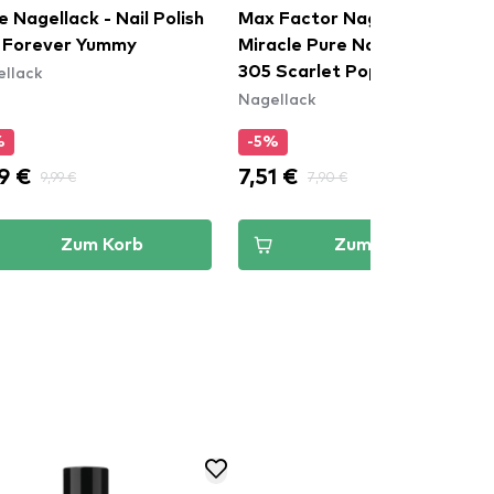
e Nagellack - Nail Polish
Max Factor Nagelfarbe -
7 Forever Yummy
Miracle Pure Nail Colour -
llack
305 Scarlet Poppy
Nagellack
%
-5%
9 €
7,51 €
9,99 €
7,90 €
Zum Korb
Zum Korb