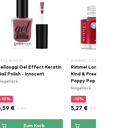
BELLAOGGI
RIMMEL LONDON
ellaoggi Gel Effect Keratin
Rimmel London Nagellack
ail Polish - Innocent
Kind & Free Nail Polish - 
agellack
Poppy Pop Red
Nagellack
-10%
-10%
3,59 €
5,27 €
3,99 €
5,85 €
Zum Korb
Zum Korb