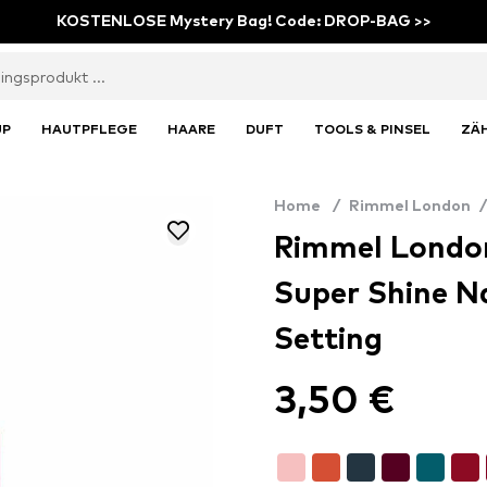
KOSTENLOSE Mystery Bag! Code: DROP-BAG >>
UP
HAUTPFLEGE
HAARE
DUFT
TOOLS & PINSEL
ZÄ
Home
/
Rimmel London
/
Rimmel London
Super Shine Nai
Setting
3,50 €