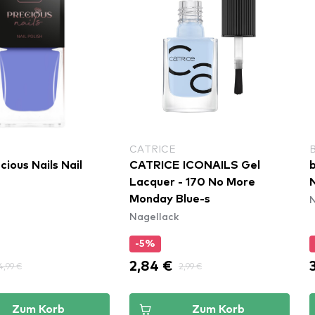
CATRICE
ious Nails Nail
CATRICE ICONAILS Gel
b
Lacquer - 170 No More
N
N
Monday Blue-s
Nagellack
-5%
2,84 €
4,99 €
2,99 €
Zum Korb
Zum Korb