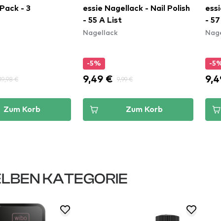
Pack - 3
essie Nagellack - Nail Polish
essi
- 55 A List
- 5
Nagellack
Nage
-5%
-5
9,49 €
9,4
19,98 €
9,99 €
Zum Korb
Zum Korb
LBEN KATEGORIE