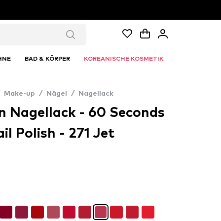
HNE
BAD & KÖRPER
KOREANISCHE KOSMETIK
Make-up
/
Nägel
/
Nagellack
 Nagellack - 60 Seconds
l Polish - 271 Jet