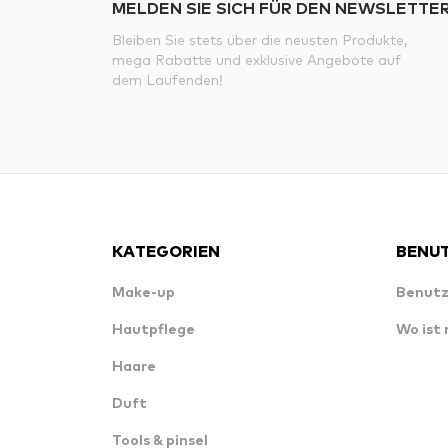
MELDEN SIE SICH FÜR DEN NEWSLETTER
Bleiben Sie stets über die neusten Produkte,
mega Rabatte und exklusive Angebote auf
dem Laufenden!
KATEGORIEN
BENUT
Make-up
Benutz
Hautpflege
Wo ist
Haare
Duft
Tools & pinsel