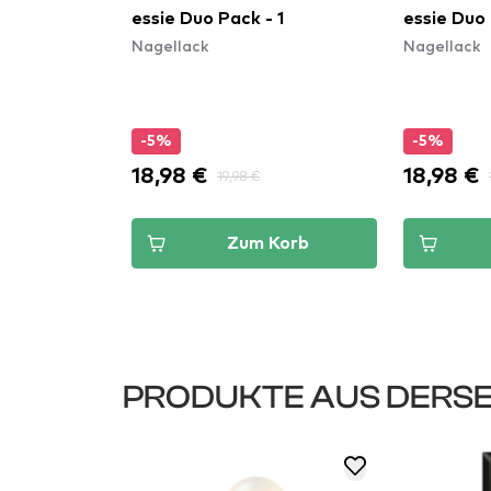
gellack - 1
essie Duo Pack - 1
essie Duo 
Nagellack
Nagellack
ish - 36
-5%
-5%
18,98 €
18,98 €
19,98 €
Korb
Zum Korb
PRODUKTE AUS DERSE