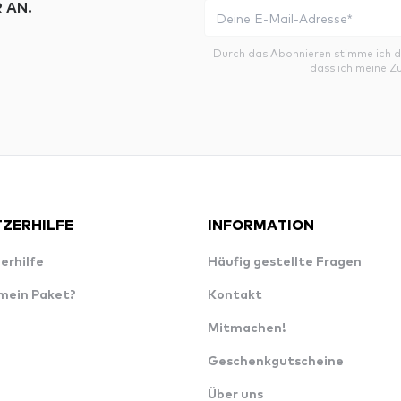
 AN.
Durch das Abonnieren stimme ich 
dass ich meine Z
ZERHILFE
INFORMATION
erhilfe
Häufig gestellte Fragen
 mein Paket?
Kontakt
Mitmachen!
Geschenkgutscheine
Über uns