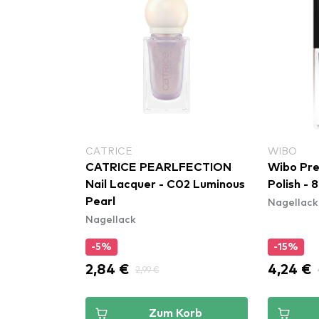
CATRICE
WIBO
CATRICE PEARLFECTION
Wibo Prec
Nail Lacquer - C02 Luminous
Polish - 8
Nagellack
Pearl
Nagellack
-5%
-15%
2,84 €
4,24 €
2,99 €
Zum Korb