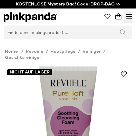
KOSTENLOSE Mystery Bag! Code: DROP-BAG >>
Home
/
Revuele
/
Hautpflege
/
Reiniger
/
Gesichtsreiniger
NICHT AUF LAGER