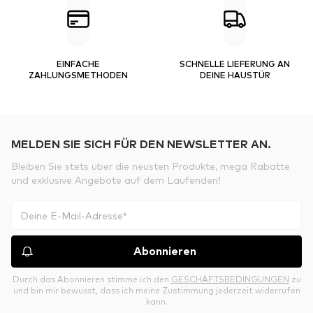
EINFACHE
SCHNELLE LIEFERUNG AN
ZAHLUNGSMETHODEN
DEINE HAUSTÜR
MELDEN SIE SICH FÜR DEN NEWSLETTER AN.
Bleiben Sie stets über die neusten Produkte, mega Rabatte
und exklusive Angebote auf dem Laufenden!
Abonnieren
Durch das Abonnieren stimme ich den
GESCHÄFTSBEDINGUNGEN
zu
und bin mir bewusst, dass ich meine Zustimmung jederzeit widerrufen
kann.