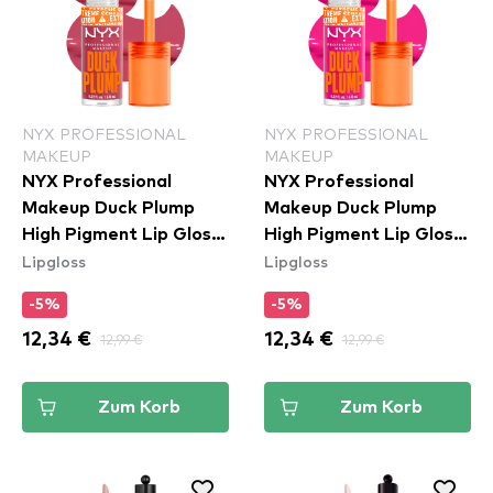
NYX PROFESSIONAL
NYX PROFESSIONAL
MAKEUP
MAKEUP
NYX Professional
NYX Professional
Makeup Duck Plump
Makeup Duck Plump
High Pigment Lip Gloss
High Pigment Lip Gloss
Lipgloss
Lipgloss
- Strike A Rose
- Bubblegum Bae
(DPLL09)
(DPLL12)
-5%
-5%
12,34 €
12,99 €
12,34 €
12,99 €
Zum Korb
Zum Korb