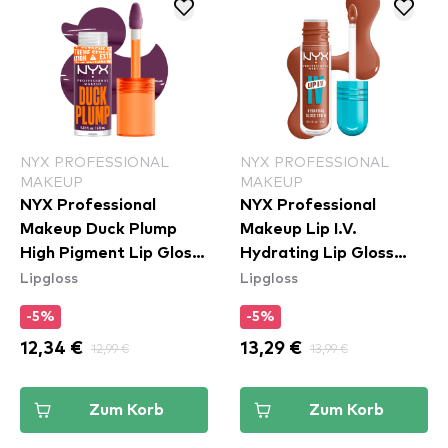
NYX PROFESSIONAL
NYX PROFESSIONAL
MAKEUP
MAKEUP
NYX Professional
NYX Professional
Makeup Duck Plump
Makeup Lip I.V.
High Pigment Lip Gloss
Hydrating Lip Gloss
Lipgloss
Lipgloss
- Pure Plump (DPLL17)
Stain - 01 Caramel Drip
-5%
-5%
12,34 €
12,99 €
13,29 €
13,99 €
Zum Korb
Zum Korb