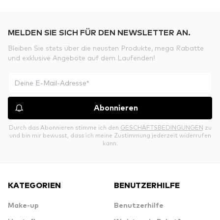
MELDEN SIE SICH FÜR DEN NEWSLETTER AN.
Bleiben Sie stets über die neusten Produkte, mega Rabatte
und exklusive Angebote auf dem Laufenden!
Abonnieren
Durch das Abonnieren stimme ich den
GESCHÄFTSBEDINGUNGEN
zu
und bin mir bewusst, dass ich meine Zustimmung jederzeit widerrufen
kann.
KATEGORIEN
BENUTZERHILFE
Make-up
Benutzerhilfe