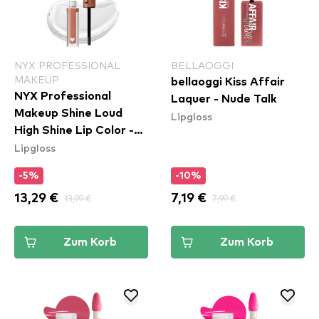
NYX PROFESSIONAL
BELLAOGGI
MAKEUP
bellaoggi Kiss Affair
NYX Professional
Laquer - Nude Talk
Makeup Shine Loud
Lipgloss
High Shine Lip Color -
Lipgloss
07 Global Citizen
(SHLP07)
-5%
-10%
13,29 €
13,99 €
7,19 €
7,99 €
Zum Korb
Zum Korb