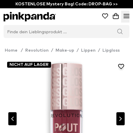
KOSTENLOSE Mystery Bag! Code: DROP-BAG >>
Home
/
Revolution
/
Make-up
/
Lippen
/
Lipgloss
NICHT AUF LAGER