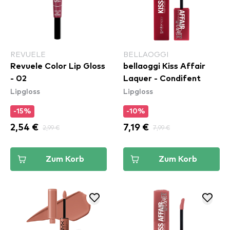
REVUELE
BELLAOGGI
Revuele Color Lip Gloss
bellaoggi Kiss Affair
- 02
Laquer - Condifent
Lipgloss
Lipgloss
-15%
-10%
2,54 €
2,99 €
7,19 €
7,99 €
Zum Korb
Zum Korb