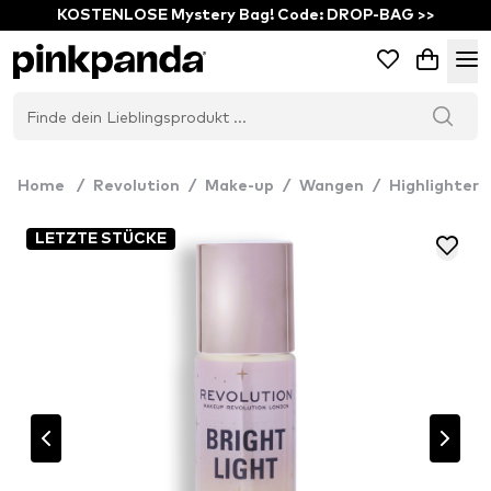
KOSTENLOSE Mystery Bag! Code: DROP-BAG >>
Home
/
Revolution
/
Make-up
/
Wangen
/
Highlighter
LETZTE STÜCKE