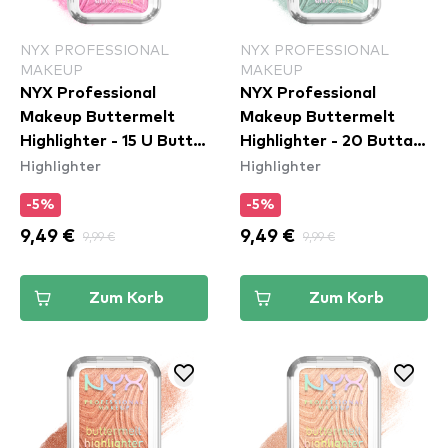
NYX PROFESSIONAL
NYX PROFESSIONAL
MAKEUP
MAKEUP
NYX Professional
NYX Professional
Makeup Buttermelt
Makeup Buttermelt
Highlighter - 15 U Butta
Highlighter - 20 Butta
Highlighter
Highlighter
Werk
Mint
-5%
-5%
9,49 €
9,99 €
9,49 €
9,99 €
Zum Korb
Zum Korb