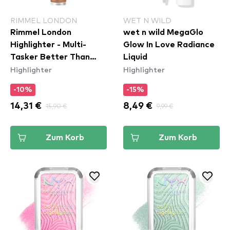
RIMMEL LONDON
WET N WILD
Rimmel London
wet n wild MegaGlo
Highlighter - Multi-
Glow In Love Radiance
Tasker Better Than
Liquid
Highlighter
Highlighter
Filters - 005 Medium
-10%
-15%
14,31 €
15,90 €
8,49 €
9,99 €
Zum Korb
Zum Korb