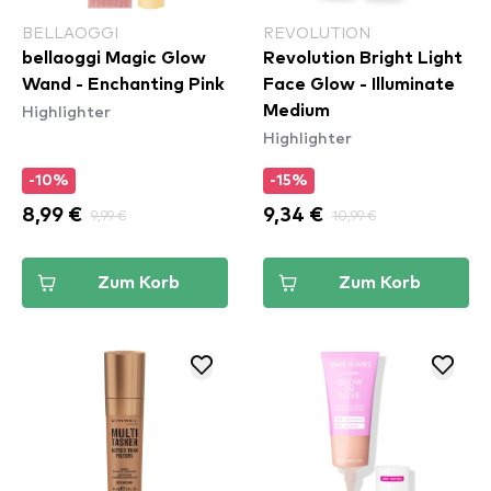
BELLAOGGI
REVOLUTION
bellaoggi Magic Glow
Revolution Bright Light
Wand - Enchanting Pink
Face Glow - Illuminate
Highlighter
Medium
Highlighter
-10%
-15%
8,99 €
9,99 €
9,34 €
10,99 €
Zum Korb
Zum Korb