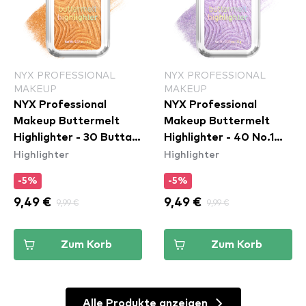
NYX PROFESSIONAL
NYX PROFESSIONAL
MAKEUP
MAKEUP
NYX Professional
NYX Professional
Makeup Buttermelt
Makeup Buttermelt
Highlighter - 30 Butta
Highlighter - 40 No.1
Highlighter
Highlighter
Bling
Butta
-5%
-5%
9,49 €
9,99 €
9,49 €
9,99 €
Zum Korb
Zum Korb
Alle Produkte anzeigen