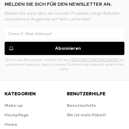
MELDEN SIE SICH FÜR DEN NEWSLETTER AN.
Bleiben Sie stets über die neusten Produkte, mega Rabatte
und exklusive Angebote auf dem Laufenden!
Abonnieren
Durch das Abonnieren stimme ich den
GESCHÄFTSBEDINGUNGEN
zu
und bin mir bewusst, dass ich meine Zustimmung jederzeit widerrufen
kann.
KATEGORIEN
BENUTZERHILFE
Make-up
Benutzerhilfe
Hautpflege
Wo ist mein Paket?
Haare