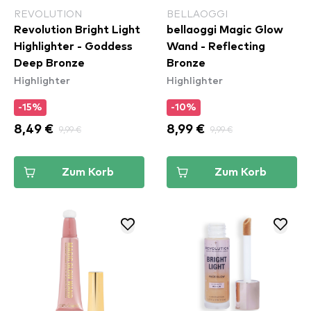
REVOLUTION
BELLAOGGI
Revolution Bright Light
bellaoggi Magic Glow
Highlighter - Goddess
Wand - Reflecting
Deep Bronze
Bronze
Highlighter
Highlighter
-15%
-10%
8,49 €
9,99 €
8,99 €
9,99 €
Zum Korb
Zum Korb