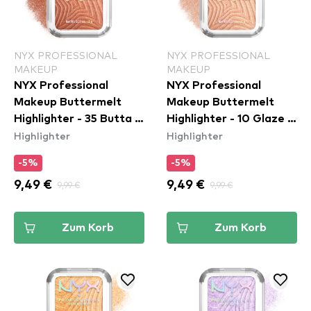
NYX PROFESSIONAL
NYX PROFESSIONAL
MAKEUP
MAKEUP
NYX Professional
NYX Professional
Makeup Buttermelt
Makeup Buttermelt
Highlighter - 35 Butta In
Highlighter - 10 Glaze It
Highlighter
Highlighter
Bronze
Butta
-5%
-5%
9,49 €
9,99 €
9,49 €
9,99 €
Zum Korb
Zum Korb