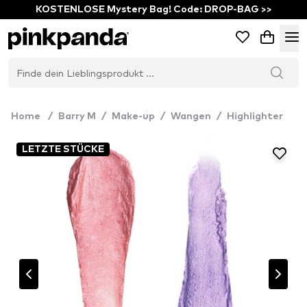
KOSTENLOSE Mystery Bag! Code: DROP-BAG >>
Home
/
Barry M
/
Make-up
/
Wangen
/
Highlighter
LETZTE STÜCKE