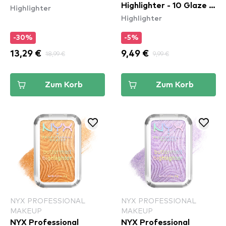
Highlighter - 10 Glaze It
Highlighter
Highlighter
Butta
-30%
-5%
13,29 €
18,99 €
9,49 €
9,99 €
Zum Korb
Zum Korb
NYX PROFESSIONAL
NYX PROFESSIONAL
MAKEUP
MAKEUP
NYX Professional
NYX Professional