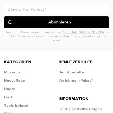
Abonnieren
Durch das Abonnieren stimme ich den
GESCHÄFTSBEDINGUNGEN
zu
und bin mir bewusst, dass ich meine Zustimmung jederzeit widerrufen
kann.
KATEGORIEN
BENUTZERHILFE
Make-up
Benutzerhilfe
Hautpflege
Wo ist mein Paket?
Haare
Duft
INFORMATION
Tools & pinsel
Häufig gestellte Fragen