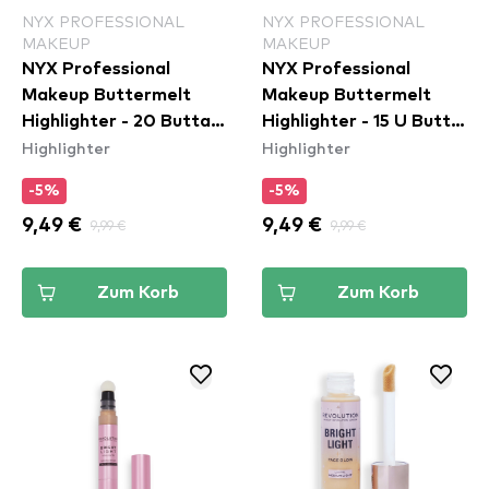
NYX PROFESSIONAL
NYX PROFESSIONAL
MAKEUP
MAKEUP
NYX Professional
NYX Professional
Makeup Buttermelt
Makeup Buttermelt
Highlighter - 20 Butta
Highlighter - 15 U Butta
Highlighter
Highlighter
Mint
Werk
-5%
-5%
9,49 €
9,99 €
9,49 €
9,99 €
Zum Korb
Zum Korb