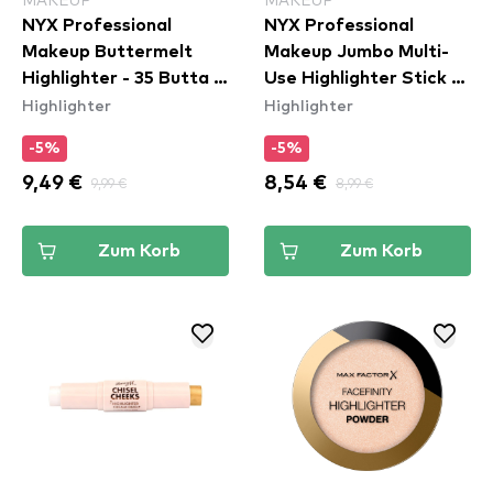
NYX Professional
NYX Professional
Makeup Buttermelt
Makeup Jumbo Multi-
Highlighter - 35 Butta In
Use Highlighter Stick -
Highlighter
Highlighter
Bronze
Lemon Merringue
(JHS03)
-5%
-5%
9,49 €
9,99 €
8,54 €
8,99 €
Zum Korb
Zum Korb