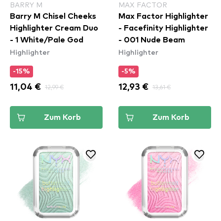
BARRY M
MAX FACTOR
Barry M Chisel Cheeks
Max Factor Highlighter
Highlighter Cream Duo
- Facefinity Highlighter
- 1 White/Pale God
- 001 Nude Beam
Highlighter
Highlighter
-15%
-5%
11,04 €
12,99 €
12,93 €
13,61 €
Zum Korb
Zum Korb