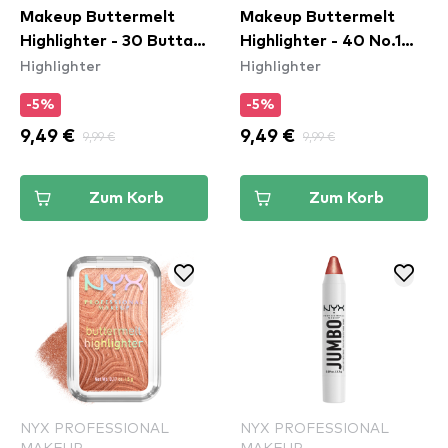
Makeup Buttermelt
Makeup Buttermelt
Highlighter - 30 Butta
Highlighter - 40 No.1
Highlighter
Highlighter
Bling
Butta
-5%
-5%
9,49 €
9,99 €
9,49 €
9,99 €
Zum Korb
Zum Korb
NYX PROFESSIONAL
NYX PROFESSIONAL
MAKEUP
MAKEUP