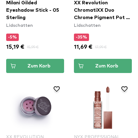
Milani Gilded
XX Revolution
Eyeshadow Stick - 05
ChromatiXX Duo
Sterling
Chrome Pigment Pot -
Lidschatten
Lidschatten
Charge
-5%
-35%
15,19 €
15,99 €
11,69 €
17,99 €
Zum Korb
Zum Korb
XX REVOLUTION
NYX PROFESSIONAL