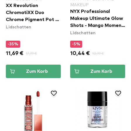
MAKEUP
XX Revolution
NYX Professional
ChromatiXX Duo
Makeup Ultimate Glow
Chrome Pigment Pot -
Shots - Mango Moment
Lidschatten
Flip
Lidschatten
(UGS09)
-35%
-5%
11,69 €
17,99 €
10,44 €
10,99 €
Zum Korb
Zum Korb