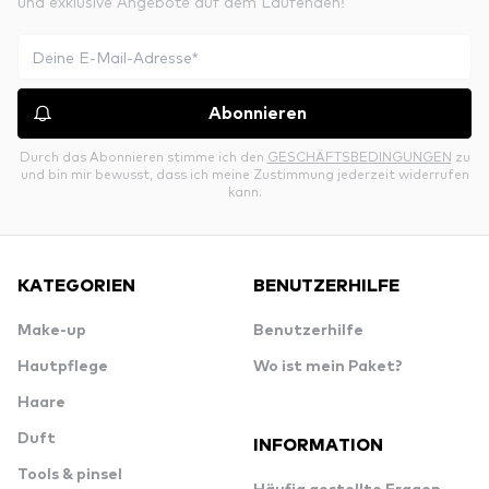
und exklusive Angebote auf dem Laufenden!
Abonnieren
Durch das Abonnieren stimme ich den
GESCHÄFTSBEDINGUNGEN
zu
und bin mir bewusst, dass ich meine Zustimmung jederzeit widerrufen
kann.
KATEGORIEN
BENUTZERHILFE
Make-up
Benutzerhilfe
Hautpflege
Wo ist mein Paket?
Haare
Duft
INFORMATION
Tools & pinsel