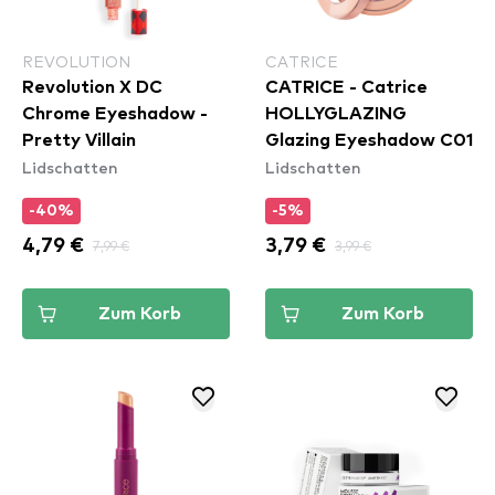
REVOLUTION
CATRICE
Revolution X DC
CATRICE - Catrice
Chrome Eyeshadow -
HOLLYGLAZING
Pretty Villain
Glazing Eyeshadow C01
Lidschatten
Lidschatten
-40%
-5%
4,79 €
7,99 €
3,79 €
3,99 €
Zum Korb
Zum Korb