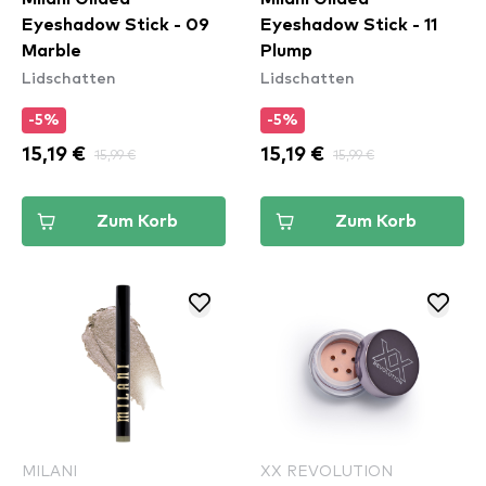
Eyeshadow Stick - 09
Eyeshadow Stick - 11
Marble
Plump
Lidschatten
Lidschatten
-5%
-5%
15,19 €
15,99 €
15,19 €
15,99 €
Zum Korb
Zum Korb
MILANI
XX REVOLUTION