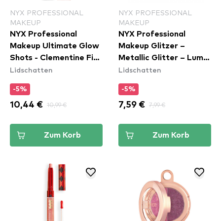
NYX PROFESSIONAL
NYX PROFESSIONAL
MAKEUP
MAKEUP
NYX Professional
NYX Professional
Makeup Ultimate Glow
Makeup Glitzer –
Shots - Clementine Fine
Metallic Glitter – Lumi-
Lidschatten
Lidschatten
(UGS011)
Lite (MGLI05)
-5%
-5%
10,44 €
10,99 €
7,59 €
7,99 €
Zum Korb
Zum Korb