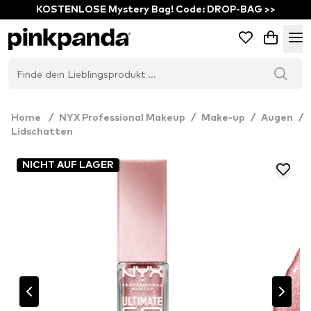
KOSTENLOSE Mystery Bag! Code: DROP-BAG >>
Home
/
NYX Professional Makeup
/
Make-up
/
Augen
/
Lidschatten
NICHT AUF LAGER