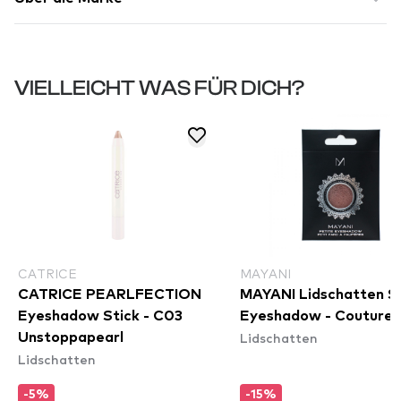
VIELLEICHT WAS FÜR DICH?
CATRICE
MAYANI
CATRICE PEARLFECTION
MAYANI Lidschatten Si
Eyeshadow Stick - C03
Eyeshadow - Couture
Lidschatten
Unstoppapearl
Lidschatten
-5%
-15%