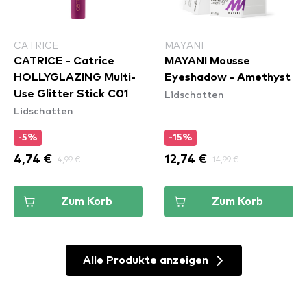
CATRICE
MAYANI
CATRICE - Catrice
MAYANI Mousse
HOLLYGLAZING Multi-
Eyeshadow - Amethyst
Lidschatten
Use Glitter Stick C01
Lidschatten
-5%
-15%
4,74 €
4,99 €
12,74 €
14,99 €
Zum Korb
Zum Korb
Alle Produkte anzeigen