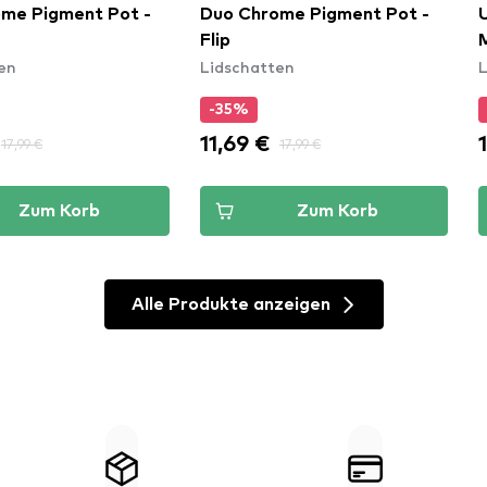
me Pigment Pot -
Duo Chrome Pigment Pot -
Flip
en
Lidschatten
L
-35%
11,69 €
17,99 €
17,99 €
Zum Korb
Zum Korb
Alle Produkte anzeigen