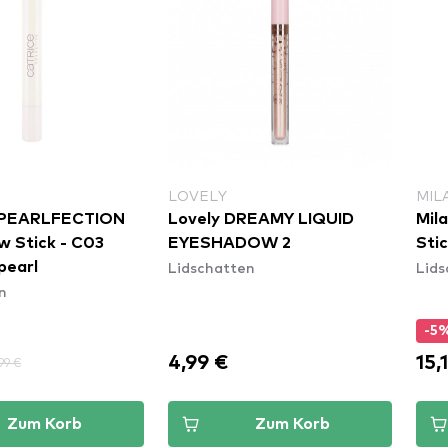
LOVELY
MIL
 PEARLFECTION
Lovely DREAMY LIQUID
Mil
 Stick - C03
EYESHADOW 2
Sti
Lidschatten
Lids
pearl
n
-5
4,99 €
15,
99 €
Zum Korb
Zum Korb