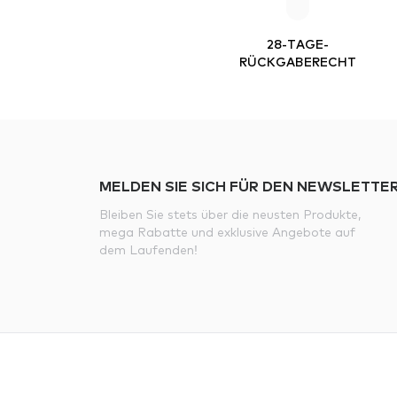
28-TAGE-
RÜCKGABERECHT
MELDEN SIE SICH FÜR DEN NEWSLETTER
Bleiben Sie stets über die neusten Produkte,
mega Rabatte und exklusive Angebote auf
dem Laufenden!