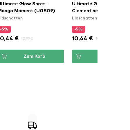
Ultimate Glow Shots -
Ultimate Glow Shots -
Mango Moment (UGS09)
Clementine Fine (UGS011
idschatten
Lidschatten
-5%
-5%
10,44 €
10,44 €
10,99 €
10,99 €
Zum Korb
Zum Korb