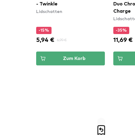
- Twinkle
Duo Chro
Lidschatten
Charge
Lidschatt
-15%
-35%
5,94 €
11,69 €
6,99 €
Zum Korb