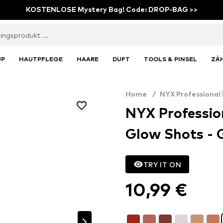
KOSTENLOSE Mystery Bag! Code: DROP-BAG >>
UP
HAUTPFLEGE
HAARE
DUFT
TOOLS & PINSEL
ZÄ
Home
/
NYX Professional
NYX Professio
Glow Shots - 
TRY IT ON
10,99 €