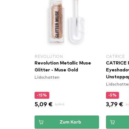
REVOLUTION
CATRICE
Tonight
Revolution Metallic Muse
CATRICE
dow - C01
Glitter - Muse Gold
Eyeshadow
Lidschatten
lock
Unstoppa
Lidschatte
-15%
-5%
5,09 €
3,79 €
5,99 €
3,
Korb
Zum Korb