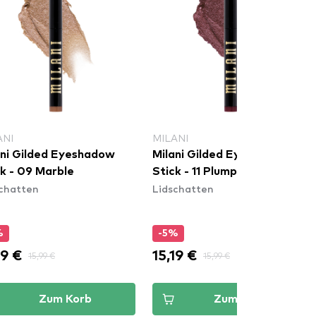
ANI
MILANI
ani Gilded Eyeshadow
Milani Gilded Eyeshadow
ck - 09 Marble
Stick - 11 Plump
chatten
Lidschatten
%
-5%
19 €
15,19 €
15,99 €
15,99 €
Zum Korb
Zum Korb