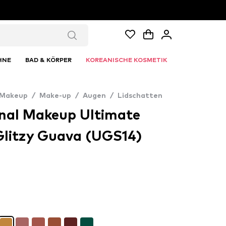
HNE
BAD & KÖRPER
KOREANISCHE KOSMETIK
 Makeup
/
Make-up
/
Augen
/
Lidschatten
nal Makeup Ultimate
Glitzy Guava (UGS14)