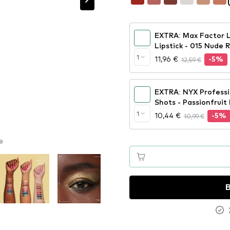
EXTRA: Max Factor Li
Lipstick - 015 Nude 
1
11,96 €
12,59 €
-5%
EXTRA: NYX Profess
Shots - Passionfruit
1
10,44 €
10,99 €
-5%
B