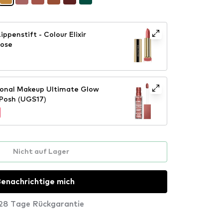
ppenstift - Colour Elixir
Rose
ional Makeup Ultimate Glow
 Posh (UGS17)
Nicht auf Lager
enachrichtige mich
28 Tage Rückgarantie