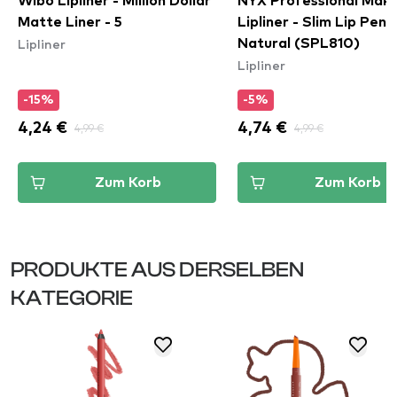
Wibo Lipliner - Million Dollar
NYX Professional Mak
Matte Liner - 5
Lipliner - Slim Lip Penci
Lipliner
Natural (SPL810)
Lipliner
-15%
-5%
4,24 €
4,99 €
4,74 €
4,99 €
Zum Korb
Zum Korb
PRODUKTE AUS DERSELBEN
KATEGORIE