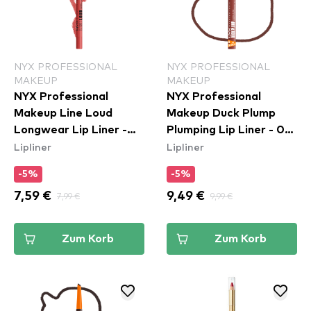
NYX PROFESSIONAL
NYX PROFESSIONAL
MAKEUP
MAKEUP
NYX Professional
NYX Professional
Makeup Line Loud
Makeup Duck Plump
Longwear Lip Liner -
Plumping Lip Liner - 07
Lipliner
Lipliner
Rebel Red (LLLP11)
Swollen Spice
-5%
-5%
7,59 €
7,99 €
9,49 €
9,99 €
Zum Korb
Zum Korb