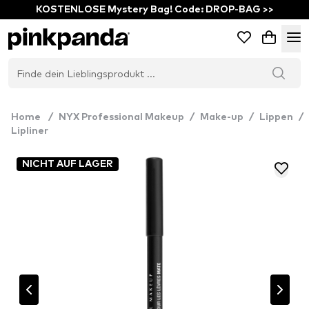
KOSTENLOSE Mystery Bag! Code: DROP-BAG >>
Home
/
NYX Professional Makeup
/
Make-up
/
Lippen
/
Lipliner
NICHT AUF LAGER