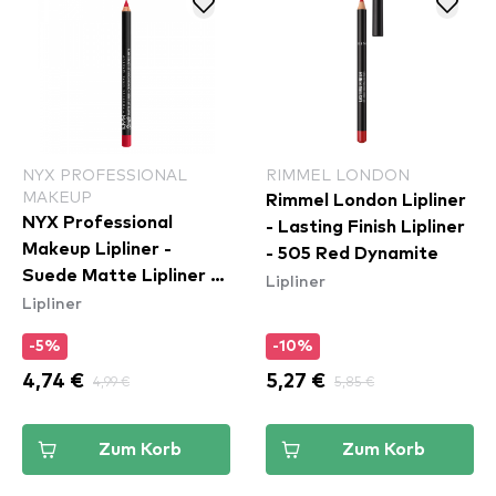
NYX PROFESSIONAL
RIMMEL LONDON
MAKEUP
Rimmel London Lipliner
NYX Professional
- Lasting Finish Lipliner
Makeup Lipliner -
- 505 Red Dynamite
Suede Matte Lipliner -
Lipliner
Lipliner
Spicy (SMLL57)
-5%
-10%
4,74 €
4,99 €
5,27 €
5,85 €
Zum Korb
Zum Korb