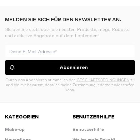
MELDEN SIE SICH FÜR DEN NEWSLETTER AN.
Bleiben Sie stets über die neusten Produkte, mega Rabatte
und exklusive Angebote auf dem Laufenden!
Abonnieren
Durch das Abonnieren stimme ich den
GESCHÄFTSBEDINGUNGEN
zu
und bin mir bewusst, dass ich meine Zustimmung jederzeit widerrufen
kann.
KATEGORIEN
BENUTZERHILFE
Make-up
Benutzerhilfe