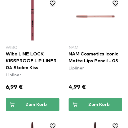
WIBO
NAM
Wibo LINE LOCK
NAM Cosmetics Iconic
KISSPROOF LIP LINER
Matte Lips Pencil - 05
Lipliner
04 Stolen Kiss
Lipliner
6,99 €
4,99 €
Zum Korb
Zum Korb