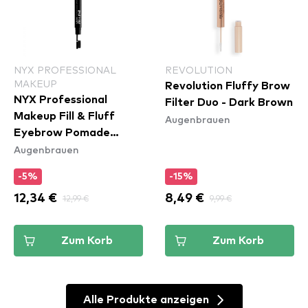
NYX PROFESSIONAL
REVOLUTION
MAKEUP
Revolution Fluffy Brow
NYX Professional
Filter Duo - Dark Brown
Makeup Fill & Fluff
Augenbrauen
Eyebrow Pomade
Augenbrauen
Pencil - Clear
-5%
-15%
12,34 €
12,99 €
8,49 €
9,99 €
Zum Korb
Zum Korb
Alle Produkte anzeigen