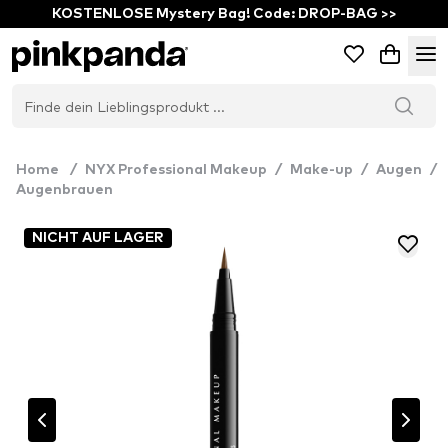
KOSTENLOSE Mystery Bag! Code: DROP-BAG >>
Home
/
NYX Professional Makeup
/
Make-up
/
Augen
/
Augenbrauen
NICHT AUF LAGER