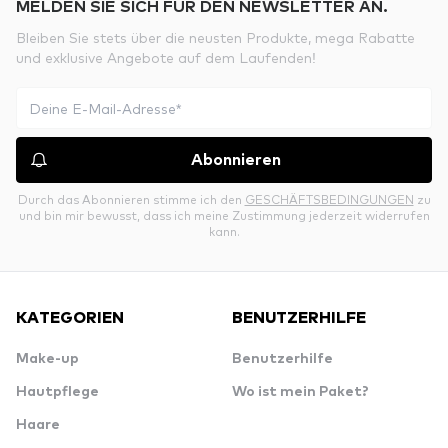
MELDEN SIE SICH FÜR DEN NEWSLETTER AN.
Bleiben Sie stets über die neusten Produkte, mega Rabatte
und exklusive Angebote auf dem Laufenden!
Abonnieren
Durch das Abonnieren stimme ich den
GESCHÄFTSBEDINGUNGEN
zu
und bin mir bewusst, dass ich meine Zustimmung jederzeit widerrufen
kann.
KATEGORIEN
BENUTZERHILFE
Make-up
Benutzerhilfe
Hautpflege
Wo ist mein Paket?
Haare