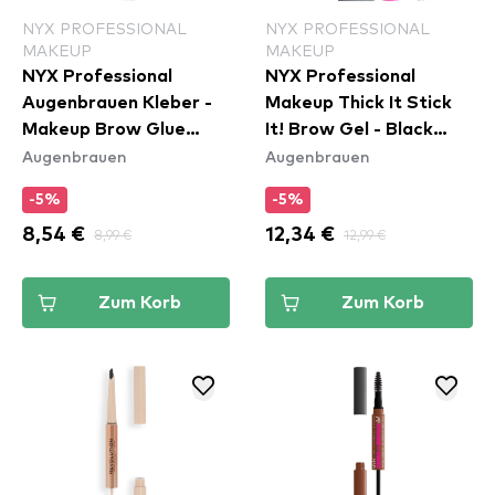
NYX PROFESSIONAL
NYX PROFESSIONAL
MAKEUP
MAKEUP
NYX Professional
NYX Professional
Augenbrauen Kleber -
Makeup Thick It Stick
Makeup Brow Glue
It! Brow Gel - Black
Augenbrauen
Augenbrauen
Instant Brow Styler
(TISI08)
-5%
-5%
8,54 €
8,99 €
12,34 €
12,99 €
Zum Korb
Zum Korb