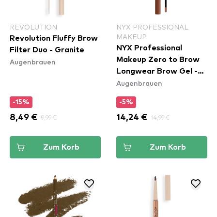
REVOLUTION
NYX PROFESSIONAL
MAKEUP
Revolution Fluffy Brow
NYX Professional
Filter Duo - Granite
Makeup Zero to Brow
Augenbrauen
Longwear Brow Gel -
Augenbrauen
Auburn (ZTBG04)
-15%
-5%
8,49 €
9,99 €
14,24 €
14,99 €
Zum Korb
Zum Korb