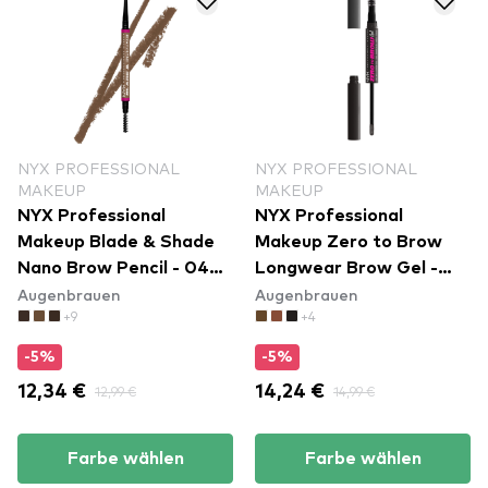
NYX PROFESSIONAL
NYX PROFESSIONAL
MAKEUP
MAKEUP
NYX Professional
NYX Professional
Makeup Blade & Shade
Makeup Zero to Brow
Nano Brow Pencil - 04
Longwear Brow Gel -
Augenbrauen
Augenbrauen
Taupe
Black (ZTBG08)
+9
+4
-5%
-5%
12,34 €
12,99 €
14,24 €
14,99 €
Farbe wählen
Farbe wählen