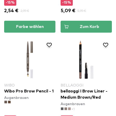
-15%
-15%
2,54 €
2,99 €
5,09 €
5,99 €
Farbe wählen
Zum Korb
WIBO
BELLAOGGI
Wibo Pro Brow Pencil - 1
bellaoggi I Brow Liner -
Augenbrauen
Medium Brown/Red
Augenbrauen
+1