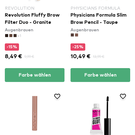
REVOLUTION
PHYSICIANS FORMULA
Revolution Fluffy Brow
Physicians Formula Slim
Filter Duo - Granite
Brow Pencil - Taupe
Augenbrauen
Augenbrauen
+1
-15%
-25%
8,49 €
9,99 €
10,49 €
13,99 €
Farbe wählen
Farbe wählen