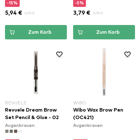
-15%
-5%
5,94 €
6,99 €
3,79 €
3,99 €
Zum Korb
Zum Korb
REVUELE
WIBO
Revuele Dream Brow
Wibo Wax Brow Pen
Set Pencil & Glue - 02
(OC421)
Augenbrauen
Augenbrauen
+1