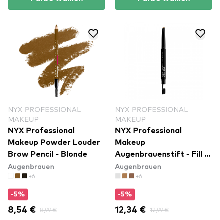
NYX PROFESSIONAL
NYX PROFESSIONAL
MAKEUP
MAKEUP
NYX Professional
NYX Professional
Makeup Powder Louder
Makeup
Brow Pencil - Blonde
Augenbrauenstift - Fill &
Augenbrauen
Augenbrauen
Fluff Eyebrow Pomade
+6
+6
Pencil - Blonde (FFEP01)
-5%
-5%
8,54 €
8,99 €
12,34 €
12,99 €