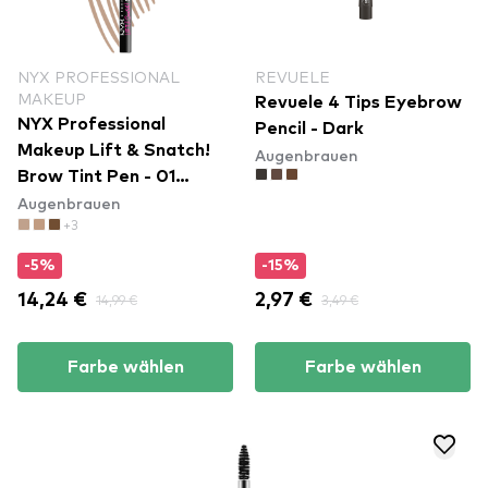
NYX PROFESSIONAL
REVUELE
MAKEUP
Revuele 4 Tips Eyebrow
NYX Professional
Pencil - Dark
Makeup Lift & Snatch!
Augenbrauen
Brow Tint Pen - 01
Augenbrauen
Blonde (LAS01)
+3
-5%
-15%
14,24 €
14,99 €
2,97 €
3,49 €
Farbe wählen
Farbe wählen