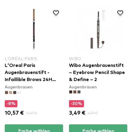
L’ORÉAL PARIS
WIBO
L'Oreal Paris
Wibo Augenbrauenstift
Augenbrauenstift -
– Eyebrow Pencil Shape
Infaillible Brows 24H
& Define – 2
Augenbrauen
Augenbrauen
Micro Precision Pencil -
+1
Blonde
-8%
-30%
10,57 €
11,49 €
3,49 €
4,99 €
Farbe wählen
Farbe wählen