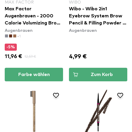
MAX FACTOR
WIBO
Max Factor
Wibo - Wibo 2in1
Augenbrauen - 2000
Eyebrow System Brow
Calorie Volumizing Brow
Pencil & Filling Powder -
Augenbrauen
Augenbrauen
Gel - 001 Clear
03
+1
-5%
4,99 €
11,96 €
12,59 €
Farbe wählen
Zum Korb