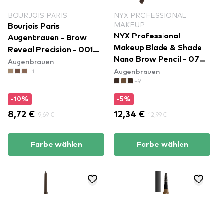
BOURJOIS PARIS
NYX PROFESSIONAL
MAKEUP
Bourjois Paris
NYX Professional
Augenbrauen - Brow
Makeup Blade & Shade
Reveal Precision - 001
Nano Brow Pencil - 07
Augenbrauen
Blonde
Augenbrauen
+1
Ash Brown
+9
-10%
-5%
8,72 €
9,69 €
12,34 €
12,99 €
Farbe wählen
Farbe wählen