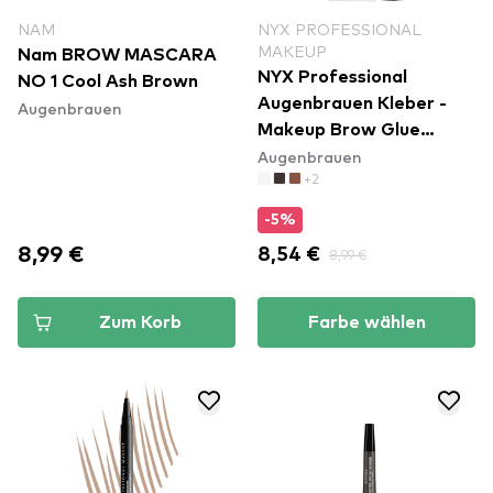
NAM
NYX PROFESSIONAL
MAKEUP
Nam BROW MASCARA
NYX Professional
NO 1 Cool Ash Brown
Augenbrauen Kleber -
Augenbrauen
Makeup Brow Glue
Augenbrauen
Instant Brow Styler
+2
-5%
8,99 €
8,54 €
8,99 €
Zum Korb
Farbe wählen