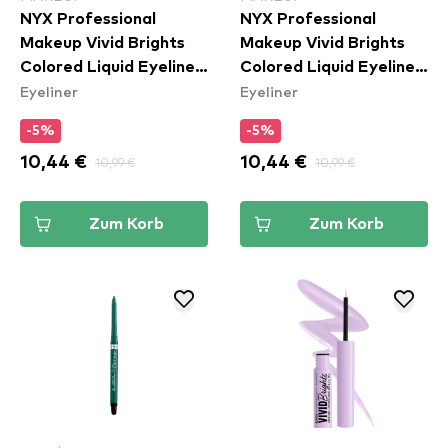
NYX Professional
NYX Professional
Makeup Vivid Brights
Makeup Vivid Brights
Colored Liquid Eyeliner
Colored Liquid Eyeliner
Eyeliner
Eyeliner
- Sneaky Pink (VBLL09)
- Had Me At Yellow
(VBLL03)
-5%
-5%
10,44 €
10,99 €
10,44 €
10,99 €
Zum Korb
Zum Korb