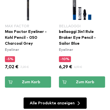
MAX FACTOR
BELLAOGGI
Max Factor Eyeliner -
bellaoggi 3in1 Rule
Kohl Pencil - 050
Braker Eye Pencil -
Charcoal Grey
Sailor Blue
Eyeliner
Eyeliner
-5%
-10%
7,02 €
7,39 €
6,29 €
6,99 €
Zum Korb
Zum Korb
Alle Produkte anzeigen