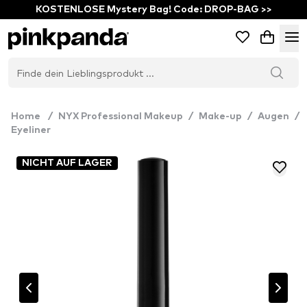
KOSTENLOSE Mystery Bag! Code: DROP-BAG >>
Home
/
NYX Professional Makeup
/
Make-up
/
Augen
/
Eyeliner
NICHT AUF LAGER