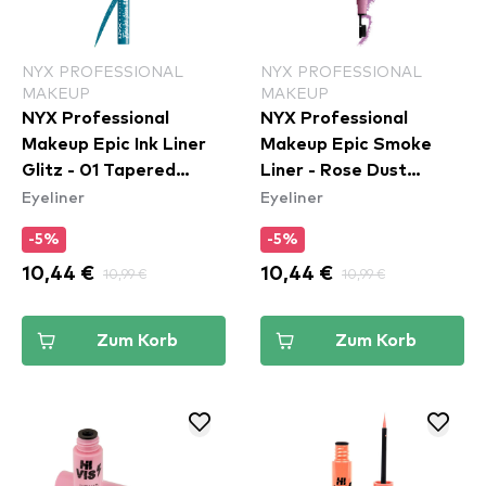
NYX PROFESSIONAL
NYX PROFESSIONAL
MAKEUP
MAKEUP
NYX Professional
NYX Professional
Makeup Epic Ink Liner
Makeup Epic Smoke
Glitz - 01 Tapered
Liner - Rose Dust
Eyeliner
Eyeliner
Twinkle
(ESL04)
-5%
-5%
10,44 €
10,99 €
10,44 €
10,99 €
Zum Korb
Zum Korb