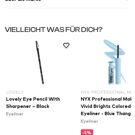
VIELLEICHT WAS FÜR DICH?
LOVELY
NYX PROFESSIONAL MA
Lovely Eye Pencil With
NYX Professional Mak
Sharpener – Black
Vivid Brights Colored L
Eyeliner
Eyeliner - Blue Thang
Eyeliner
(VBLL06)
-5%