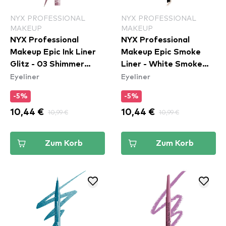
NYX PROFESSIONAL
NYX PROFESSIONAL
MAKEUP
MAKEUP
NYX Professional
NYX Professional
Makeup Epic Ink Liner
Makeup Epic Smoke
Glitz - 03 Shimmer
Liner - White Smoke
Eyeliner
Eyeliner
Stitch
(ESL01)
-5%
-5%
10,44 €
10,99 €
10,44 €
10,99 €
Zum Korb
Zum Korb