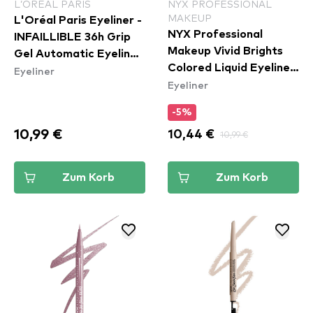
L’ORÉAL PARIS
NYX PROFESSIONAL
MAKEUP
L'Oréal Paris Eyeliner -
NYX Professional
INFAILLIBLE 36h Grip
Makeup Vivid Brights
Gel Automatic Eyeliner
Colored Liquid Eyeliner
Eyeliner
- Emerald Green
Eyeliner
- Lilac Link (VBLL07)
-5%
10,99 €
10,44 €
10,99 €
Zum Korb
Zum Korb