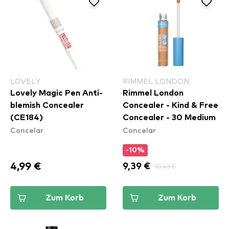
LOVELY
RIMMEL LONDON
Lovely Magic Pen Anti-
Rimmel London
blemish Concealer
Concealer - Kind & Free
(CE184)
Concealer - 30 Medium
Concelar
Concelar
-10%
4,99 €
9,39 €
10,43 €
Zum Korb
Zum Korb