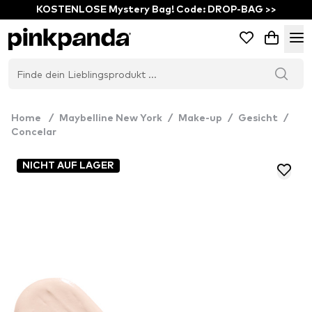
KOSTENLOSE Mystery Bag! Code: DROP-BAG >>
Home
/
Maybelline New York
/
Make-up
/
Gesicht
/
Concelar
NICHT AUF LAGER