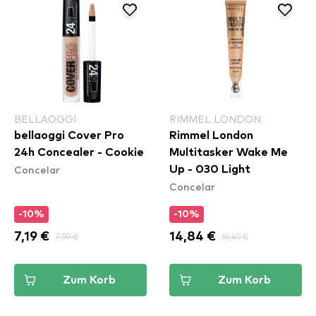
BELLAOGGI
RIMMEL LONDON
bellaoggi Cover Pro
Rimmel London
24h Concealer - Cookie
Multitasker Wake Me
Concelar
Up - 030 Light
Concelar
-10%
-10%
7,19 €
7,99 €
14,84 €
16,49 €
Zum Korb
Zum Korb