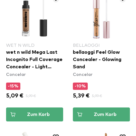
WET N WILD
BELLAOGGI
wet n wild Mega Last
bellaoggi Feel Glow
Incognito Full Coverage
Concealer - Glowing
Concealer - Light
Sand
Concelar
Concelar
Medium
-15%
-10%
5,09 €
5,99 €
5,39 €
5,99 €
Zum Korb
Zum Korb