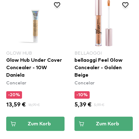
GLOW HUB
BELLAOGGI
Glow Hub Under Cover
bellaoggi Feel Glow
Concealer - 10W
Concealer - Golden
Daniela
Beige
Concelar
Concelar
-20%
-10%
13,59 €
16,99 €
5,39 €
5,99 €
Zum Korb
Zum Korb