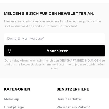
MELDEN SIE SICH FÜR DEN NEWSLETTER AN.
Bleiben Sie stets über die neusten Produkte, mega Rabatte
und exklusive Angebote auf dem Laufenden!
Abonnieren
Durch das Abonnieren stimme ich den
GESCHÄFTSBEDINGUNGEN
zu
und bin mir bewusst, dass ich meine Zustimmung jederzeit widerrufen
kann.
KATEGORIEN
BENUTZERHILFE
Make-up
Benutzerhilfe
Hautpflege
Wo ist mein Paket?