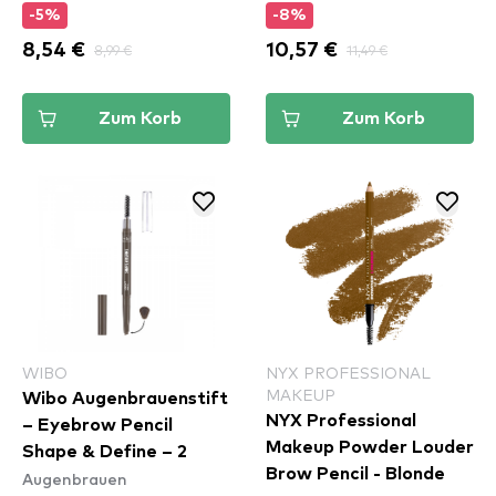
-5%
-8%
8,54 €
8,99 €
10,57 €
11,49 €
Zum Korb
Zum Korb
WIBO
NYX PROFESSIONAL
MAKEUP
Wibo Augenbrauenstift
NYX Professional
– Eyebrow Pencil
Makeup Powder Louder
Shape & Define – 2
Brow Pencil - Blonde
Augenbrauen