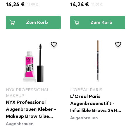
14,24 €
14,99 €
14,24 €
14,99 €
Zum Korb
Zum Korb
NYX PROFESSIONAL
L’ORÉAL PARIS
MAKEUP
L'Oreal Paris
NYX Professional
Augenbrauenstift -
Augenbrauen Kleber -
Infaillible Brows 24H
Makeup Brow Glue
Augenbrauen
Micro Precision Pencil -
Augenbrauen
Instant Brow Styler
Blonde