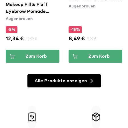
Makeup Fill & Fluff
Augenbrauen
Eyebrow Pomade
Augenbrauen
Pencil - Clear
-5%
-15%
12,34 €
12,99 €
8,49 €
9,99 €
Zum Korb
Zum Korb
Alle Produkte anzeigen