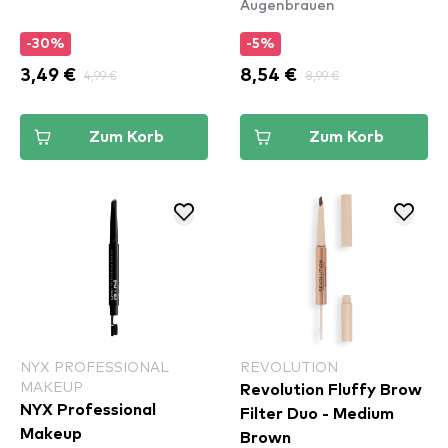
Augenbrauen
-30%
-5%
3,49 €
4,99 €
8,54 €
8,99 €
Zum Korb
Zum Korb
NYX PROFESSIONAL
REVOLUTION
MAKEUP
Revolution Fluffy Brow
NYX Professional
Filter Duo - Medium
Makeup
Brown