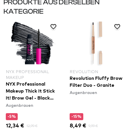
PRODUKTE AUS DERSELBEN
KATEGORIE
NYX PROFESSIONAL
REVOLUTION
MAKEUP
Revolution Fluffy Brow
NYX Professional
Filter Duo - Granite
Makeup Thick It Stick
Augenbrauen
It! Brow Gel - Black
Augenbrauen
(TISI08)
-5%
-15%
12,34 €
12,99 €
8,49 €
9,99 €