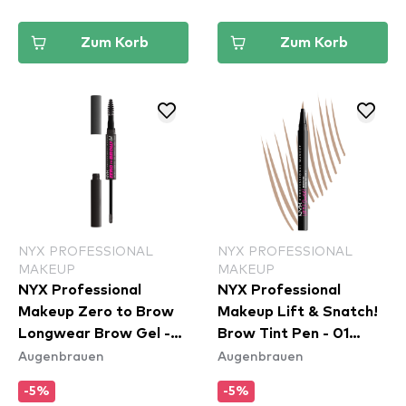
Zum Korb
Zum Korb
NYX PROFESSIONAL
NYX PROFESSIONAL
MAKEUP
MAKEUP
NYX Professional
NYX Professional
Makeup Zero to Brow
Makeup Lift & Snatch!
Longwear Brow Gel -
Brow Tint Pen - 01
Augenbrauen
Augenbrauen
Black (ZTBG08)
Blonde (LAS01)
-5%
-5%