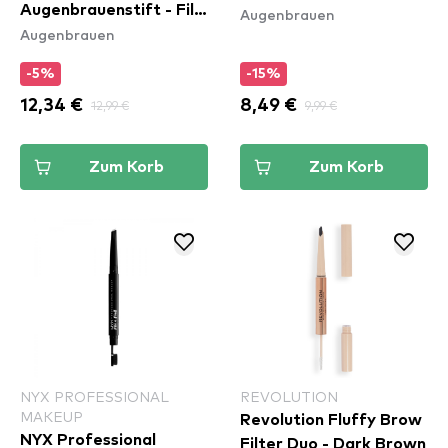
Augenbrauenstift - Fill
Augenbrauen
Augenbrauen
& Fluff Eyebrow
Pomade Pencil - Blonde
-5%
-15%
(FFEP01)
12,34 €
12,99 €
8,49 €
9,99 €
Zum Korb
Zum Korb
NYX PROFESSIONAL
REVOLUTION
MAKEUP
Revolution Fluffy Brow
NYX Professional
Filter Duo - Dark Brown