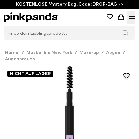
KOSTENLOSE Mystery Bag! Code: DROP-BAG >>
Home
/
Maybelline New York
/
Make-up
/
Augen
/
Augenbrauen
NICHT AUF LAGER