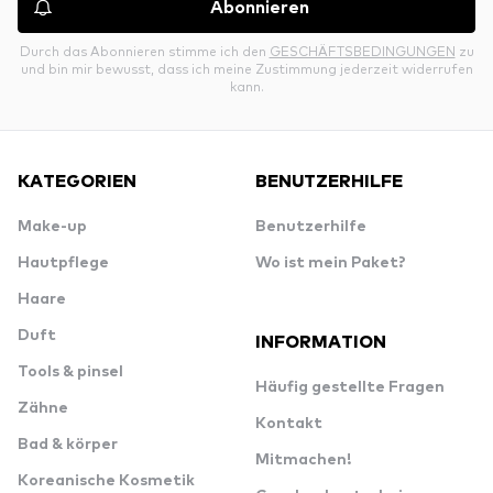
Abonnieren
Durch das Abonnieren stimme ich den
GESCHÄFTSBEDINGUNGEN
zu
und bin mir bewusst, dass ich meine Zustimmung jederzeit widerrufen
kann.
KATEGORIEN
BENUTZERHILFE
Make-up
Benutzerhilfe
Hautpflege
Wo ist mein Paket?
Haare
Duft
INFORMATION
Tools & pinsel
Häufig gestellte Fragen
Zähne
Kontakt
Bad & körper
Mitmachen!
Koreanische Kosmetik