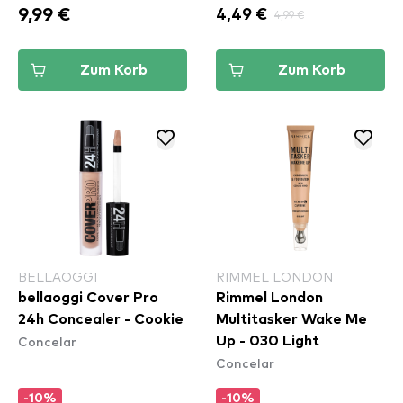
9,99 €
4,49 €
4,99 €
Zum Korb
Zum Korb
BELLAOGGI
RIMMEL LONDON
bellaoggi Cover Pro
Rimmel London
24h Concealer - Cookie
Multitasker Wake Me
Concelar
Up - 030 Light
Concelar
-10%
-10%