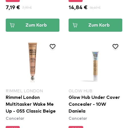
7,19 €
7,99 €
14,84 €
16,49 €
Zum Korb
Zum Korb
RIMMEL LONDON
GLOW HUB
Rimmel London
Glow Hub Under Cover
Multitasker Wake Me
Concealer - 10W
Up - 055 Classic Beige
Daniela
Concelar
Concelar