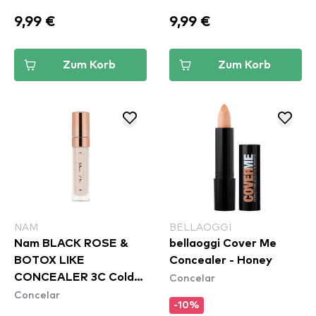
9,99 €
9,99 €
Zum Korb
Zum Korb
NAM
BELLAOGGI
Nam BLACK ROSE &
bellaoggi Cover Me
BOTOX LIKE
Concealer - Honey
Concelar
CONCEALER 3C Cold
Concelar
Nude
-10%