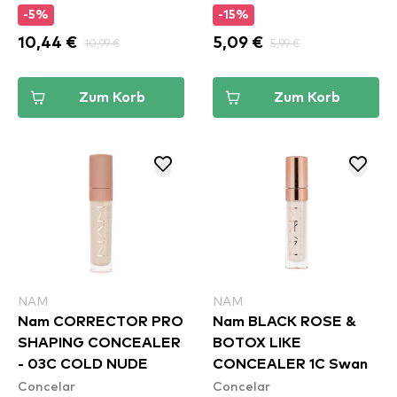
Concealer - Mahogany
-5%
-15%
(CSWSC16)
10,44 €
10,99 €
5,09 €
5,99 €
Zum Korb
Zum Korb
NAM
NAM
Nam CORRECTOR PRO
Nam BLACK ROSE &
SHAPING CONCEALER
BOTOX LIKE
- 03C COLD NUDE
CONCEALER 1C Swan
Concelar
Concelar