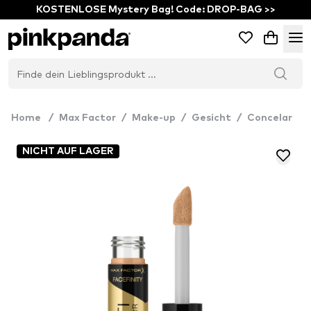
KOSTENLOSE Mystery Bag! Code: DROP-BAG >>
Home
/
Max Factor
/
Make-up
/
Gesicht
/
Concelar
NICHT AUF LAGER