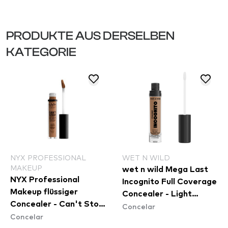
PRODUKTE AUS DERSELBEN
KATEGORIE
NYX PROFESSIONAL
WET N WILD
MAKEUP
wet n wild Mega Last
NYX Professional
Incognito Full Coverage
Makeup flüssiger
Concealer - Light
Concealer - Can't Stop
Concelar
Medium
Concelar
Won't Stop Contour