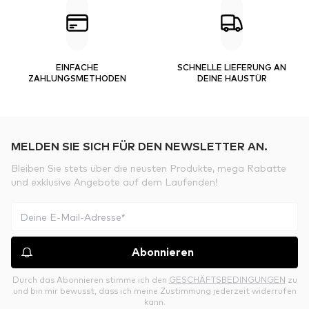
EINFACHE
SCHNELLE LIEFERUNG AN
ZAHLUNGSMETHODEN
DEINE HAUSTÜR
MELDEN SIE SICH FÜR DEN NEWSLETTER AN.
Bleiben Sie stets über die neusten Produkte, mega Rabatte
und exklusive Angebote auf dem Laufenden!
Abonnieren
Durch das Abonnieren stimme ich den
GESCHÄFTSBEDINGUNGEN
zu
und bin mir bewusst, dass ich meine Zustimmung jederzeit widerrufen
kann.