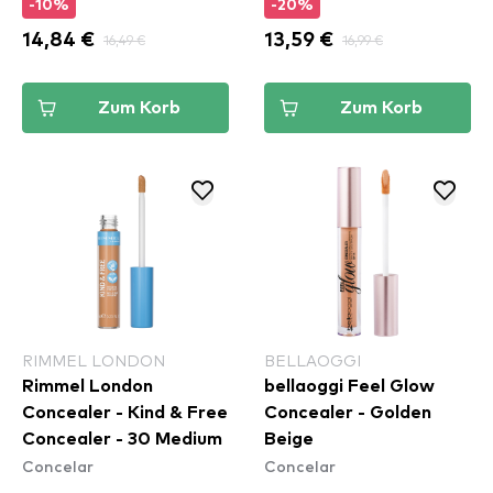
-10%
-20%
14,84 €
16,49 €
13,59 €
16,99 €
Zum Korb
Zum Korb
RIMMEL LONDON
BELLAOGGI
Rimmel London
bellaoggi Feel Glow
Concealer - Kind & Free
Concealer - Golden
Concealer - 30 Medium
Beige
Concelar
Concelar