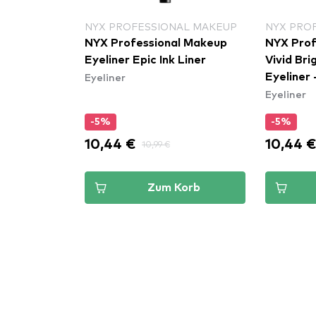
NYX PROFESSIONAL MAKEUP
NYX PRO
NYX Professional Makeup
NYX Prof
Eyeliner Epic Ink Liner
Vivid Bri
Eyeliner
Eyeliner 
Eyeliner
(VBLL06
-5%
-5%
10,44 €
10,44 
10,99 €
Zum Korb