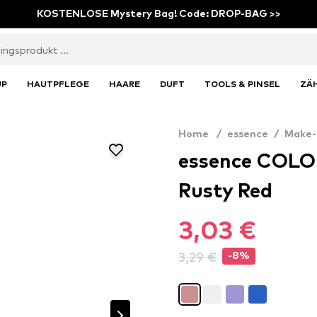
KOSTENLOSE Mystery Bag! Code: DROP-BAG >>
UP
HAUTPFLEGE
HAARE
DUFT
TOOLS & PINSEL
ZÄ
Home
/
essence
/
Make-
essence COLOUR
Rusty Red
3,03 €
3,29 €
-8%