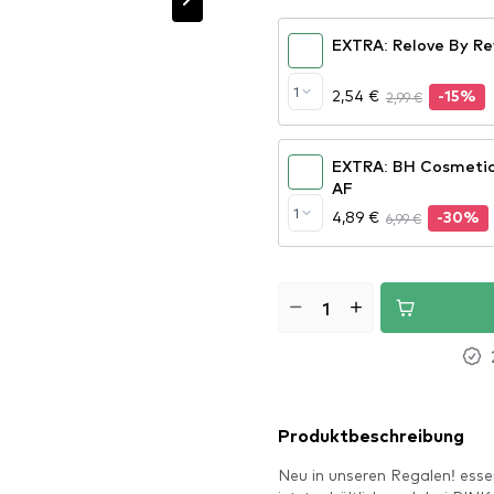
EXTRA: Relove By Rev
1
2,54 €
2,99 €
-15%
EXTRA: BH Cosmetic
AF
1
4,89 €
6,99 €
-30%
Produktbeschreibung
Neu in unseren Regalen! esse