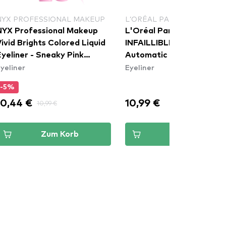
NYX PROFESSIONAL MAKEUP
L’ORÉAL PARIS
NYX Professional Makeup
L'Oréal Paris Eyeliner -
ivid Brights Colored Liquid
INFAILLIBLE 36h Grip Gel
yeliner - Sneaky Pink
Automatic Eyeliner -
yeliner
Eyeliner
(VBLL09)
Emerald Green
-5%
10,44 €
10,99 €
10,99 €
Zum Korb
Zum Korb