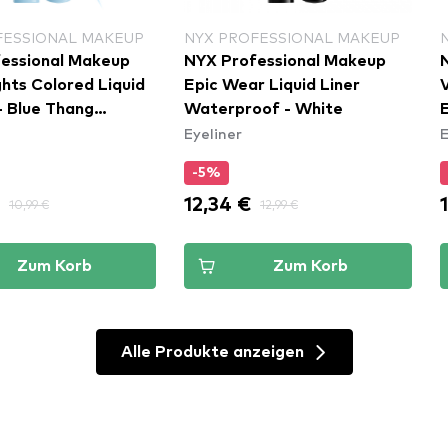
FESSIONAL MAKEUP
NYX PROFESSIONAL MAKEUP
essional Makeup
NYX Professional Makeup
ghts Colored Liquid
Epic Wear Liquid Liner
V
- Blue Thang
Waterproof - White
E
Eyeliner
E
)
-5%
€
12,34 €
10,99 €
12,99 €
Zum Korb
Zum Korb
Alle Produkte anzeigen