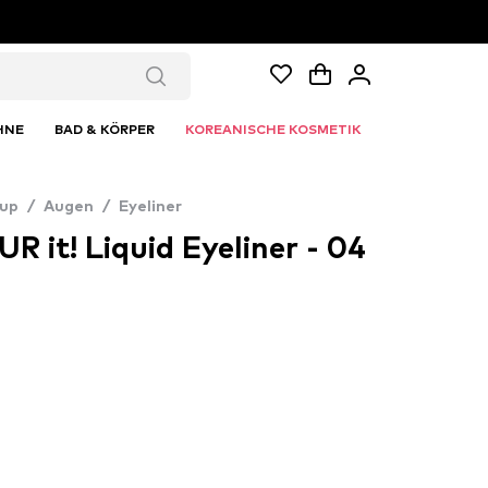
HNE
BAD & KÖRPER
KOREANISCHE KOSMETIK
up
/
Augen
/
Eyeliner
 it! Liquid Eyeliner - 04