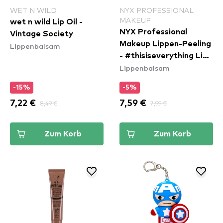
WET N WILD
NYX PROFESSIONAL
MAKEUP
wet n wild Lip Oil -
NYX Professional
Vintage Society
Makeup Lippen-Peeling
Lippenbalsam
- #thisiseverything Lip
Lippenbalsam
Scrub
-15%
-5%
7,22 €
8,49 €
7,59 €
7,99 €
Zum Korb
Zum Korb