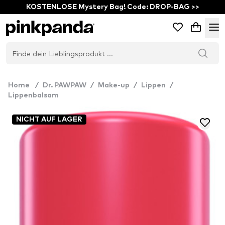
KOSTENLOSE Mystery Bag! Code: DROP-BAG >>
Home
/
Dr. PAWPAW
/
Make-up
/
Lippen
/
Lippenbalsam
NICHT AUF LAGER