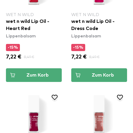
WET N WILD
WET N WILD
wet n wild Lip Oil -
wet n wild Lip Oil -
Heart Red
Dress Code
Lippenbalsam
Lippenbalsam
-15%
-15%
7,22 €
8,49 €
7,22 €
8,49 €
Zum Korb
Zum Korb