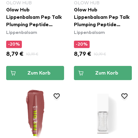
GLOW HUB
GLOW HUB
Glow Hub
Glow Hub
Lippenbalsam Pep Talk
Lippenbalsam Pep Talk
Plumping Peptide
Plumping Peptide
Lippenbalsam
Lippenbalsam
Rescue Balm -
Rescue Balm - Mango
Cranberry
-20%
-20%
8,79 €
10,99 €
8,79 €
10,99 €
Zum Korb
Zum Korb