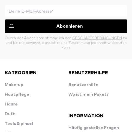
Abonnieren
Durch das Abonnieren stimme ich den
GESCHÄFTSBEDINGUNGEN
zu
und bin mir bewusst, dass ich meine Zustimmung jederzeit widerrufen
kann.
KATEGORIEN
BENUTZERHILFE
Make-up
Benutzerhilfe
Hautpflege
Wo ist mein Paket?
Haare
Duft
INFORMATION
Tools & pinsel
Häufig gestellte Fragen