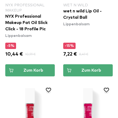
NYX PROFESSIONAL
WET N WILD
MAKEUP
wet n wild Lip Oil -
NYX Professional
Crystal Ball
Makeup Fat Oil Slick
Lippenbalsam
Click - 18 Profile Pic
Lippenbalsam
-5%
-15%
10,44 €
10,99 €
7,22 €
8,49 €
Zum Korb
Zum Korb