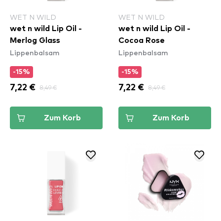
WET N WILD
WET N WILD
wet n wild Lip Oil -
wet n wild Lip Oil -
Merlog Glass
Cocoa Rose
Lippenbalsam
Lippenbalsam
-15%
-15%
7,22 €
8,49 €
7,22 €
8,49 €
Zum Korb
Zum Korb