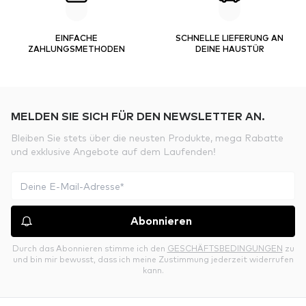
EINFACHE
SCHNELLE LIEFERUNG AN
ZAHLUNGSMETHODEN
DEINE HAUSTÜR
MELDEN SIE SICH FÜR DEN NEWSLETTER AN.
Bleiben Sie stets über die neusten Produkte, mega Rabatte
und exklusive Angebote auf dem Laufenden!
Abonnieren
Durch das Abonnieren stimme ich den
GESCHÄFTSBEDINGUNGEN
zu
und bin mir bewusst, dass ich meine Zustimmung jederzeit widerrufen
kann.