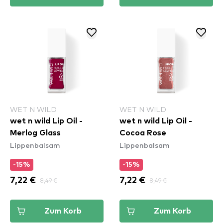
WET N WILD
WET N WILD
wet n wild Lip Oil -
wet n wild Lip Oil -
Merlog Glass
Cocoa Rose
Lippenbalsam
Lippenbalsam
-15%
-15%
7,22 €
8,49 €
7,22 €
8,49 €
Zum Korb
Zum Korb