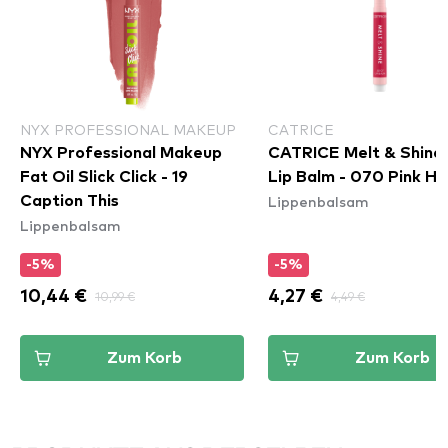
NYX PROFESSIONAL MAKEUP
CATRICE
NYX Professional Makeup
CATRICE Melt & Shine 
Fat Oil Slick Click - 19
Lip Balm - 070 Pink Ha
Lippenbalsam
Caption This
Lippenbalsam
-5%
-5%
10,44 €
10,99 €
4,27 €
4,49 €
Zum Korb
Zum Korb