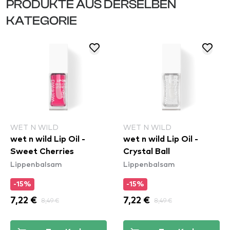
PRODUKTE AUS DERSELBEN
KATEGORIE
WET N WILD
WET N WILD
wet n wild Lip Oil -
wet n wild Lip Oil -
Sweet Cherries
Crystal Ball
Lippenbalsam
Lippenbalsam
-15%
-15%
7,22 €
8,49 €
7,22 €
8,49 €