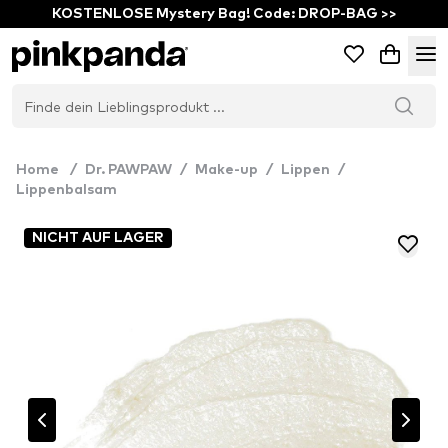
KOSTENLOSE Mystery Bag! Code: DROP-BAG >>
Home
/
Dr. PAWPAW
/
Make-up
/
Lippen
/
Lippenbalsam
NICHT AUF LAGER