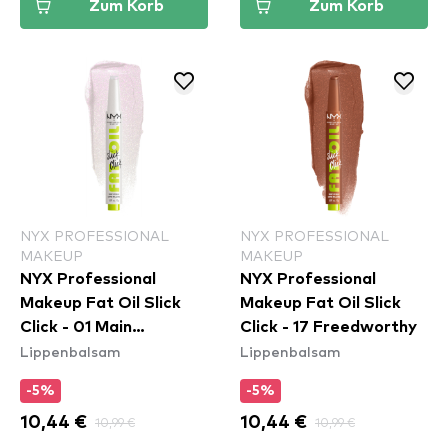
Zum Korb
Zum Korb
NYX PROFESSIONAL
NYX PROFESSIONAL
MAKEUP
MAKEUP
NYX Professional
NYX Professional
Makeup Fat Oil Slick
Makeup Fat Oil Slick
Click - 01 Main
Click - 17 Freedworthy
Lippenbalsam
Lippenbalsam
Character
-5%
-5%
10,44 €
10,99 €
10,44 €
10,99 €