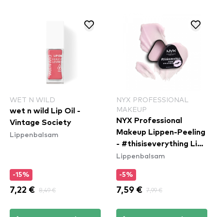
WET N WILD
NYX PROFESSIONAL
MAKEUP
wet n wild Lip Oil -
NYX Professional
Vintage Society
Makeup Lippen-Peeling
Lippenbalsam
- #thisiseverything Lip
Lippenbalsam
Scrub
-15%
-5%
7,22 €
8,49 €
7,59 €
7,99 €