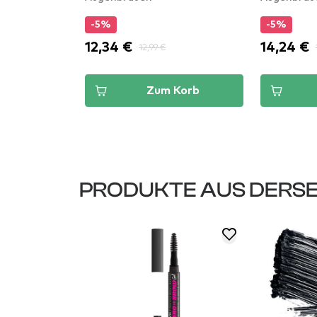
-5%
-5%
12,34 €
14,24 €
12,99 €
Korb
Zum Korb
PRODUKTE AUS DERSE