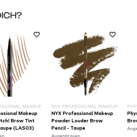
DICH?
ESSIONAL MAKEUP
NYX PROFESSIONAL MAKEUP
PHY
ssional Makeup
NYX Professional Makeup
Phy
atch! Brow Tint
Powder Louder Brow
Bro
Aug
Taupe (LAS03)
Pencil - Taupe
en
Augenbrauen