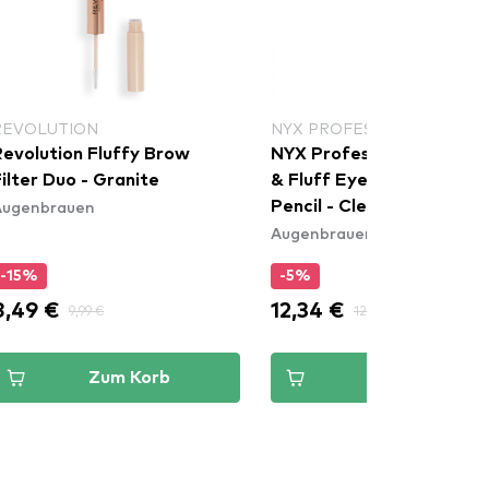
REVOLUTION
NYX PROFESSIONAL MAKE
Revolution Fluffy Brow
NYX Professional Makeup 
ilter Duo - Granite
& Fluff Eyebrow Pomade
Augenbrauen
Pencil - Clear
Augenbrauen
-15%
-5%
8,49 €
12,34 €
9,99 €
12,99 €
Zum Korb
Zum Korb