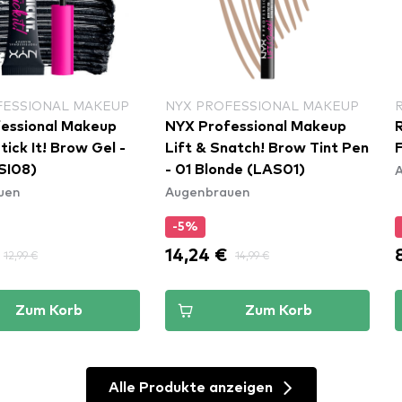
FESSIONAL MAKEUP
NYX PROFESSIONAL MAKEUP
essional Makeup
NYX Professional Makeup
Stick It! Brow Gel -
Lift & Snatch! Brow Tint Pen
F
ISI08)
- 01 Blonde (LAS01)
uen
Augenbrauen
-5%
14,24 €
12,99 €
14,99 €
Zum Korb
Zum Korb
Alle Produkte anzeigen