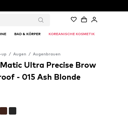
HNE
BAD & KÖRPER
KOREANISCHE KOSMETIK
-up
/
Augen
/
Augenbrauen
Matic Ultra Precise Brow
roof - 015 Ash Blonde