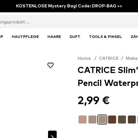
KOSTENLOSE Mystery Bag! Code: DROP-BAG >>
UP
HAUTPFLEGE
HAARE
DUFT
TOOLS & PINSEL
ZÄ
Home
/
CATRICE
/
Make
CATRICE Slim‘
Pencil Waterp
2,99 €