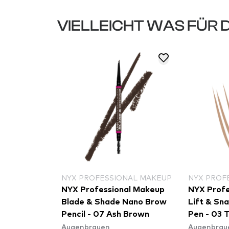
VIELLEICHT WAS FÜR 
NAL MAKEUP
NYX PROFESSIONAL MAKEUP
NYX PROF
al Makeup
NYX Professional Makeup
NYX Profe
Nano Brow
Blade & Shade Nano Brow
Lift & Sn
esso
Pencil - 07 Ash Brown
Pen - 03 
Augenbrauen
Augenbrau