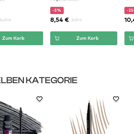
-5%
-2
8,54 €
10,
14,99 €
8,99 €
Zum Korb
Zum Korb
LBEN KATEGORIE