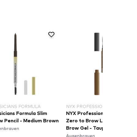
SICIANS FORMULA
NYX PROFESSIONAL MAKEUP
sicians Formula Slim
NYX Professional Makeup
w Pencil - Medium Brown
Zero to Brow Longwear
enbrauen
Brow Gel - Taupe (ZTBG03)
Augenbrauen