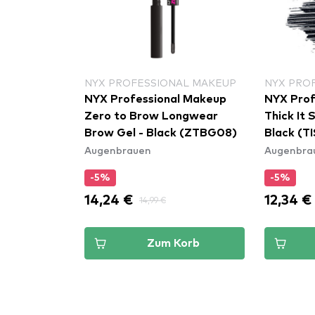
NYX PROFESSIONAL MAKEUP
NYX PRO
NYX Professional Makeup
NYX Prof
Zero to Brow Longwear
Thick It 
Brow Gel - Black (ZTBG08)
Black (T
Augenbrauen
Augenbra
-5%
-5%
14,24 €
12,34 €
14,99 €
Zum Korb