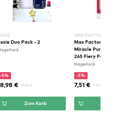
ESSIE
MAX FACTOR
ssie Duo Pack - 2
Max Factor Nagelfarbe -
agellack
Miracle Pure Nail Colour -
265 Fiery Fuchsia
Nagellack
-5%
-5%
18,98 €
7,51 €
19,98 €
7,90 €
Zum Korb
Zum Korb