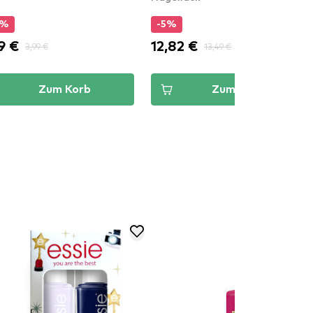
0%
-5%
9 €
12,82 €
3,99 €
13,49 €
Zum Korb
Zum Korb