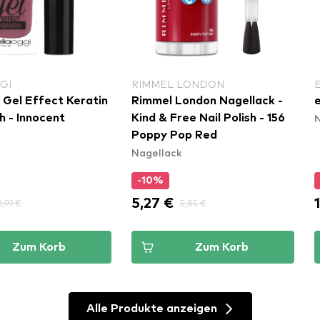
GI
RIMMEL LONDON
 Gel Effect Keratin
Rimmel London Nagellack -
e
N
sh - Innocent
Kind & Free Nail Polish - 156
Poppy Pop Red
Nagellack
-10%
5,27 €
3,99 €
5,85 €
Zum Korb
Zum Korb
Alle Produkte anzeigen