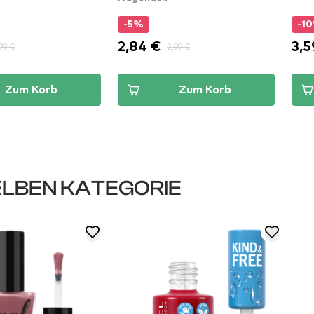
-5%
-1
2,84 €
3,5
99 €
2,99 €
Zum Korb
Zum Korb
LBEN KATEGORIE