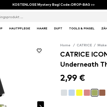
KOSTENLOSE Mystery Bag! Code: DROP-BAG >>
UP
HAUTPFLEGE
HAARE
DUFT
TOOLS & PINSEL
ZÄ
Home
/
CATRICE
/
Make
CATRICE ICONA
Underneath Th
2,99 €