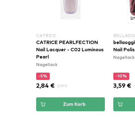
CATRICE
BELLAOG
CATRICE PEARLFECTION
bellaoggi
Nail Lacquer - C02 Luminous
Nail Poli
Nagellack
Pearl
Nagellack
-5%
-10%
2,84 €
3,59 €
2,99 €
Zum Korb