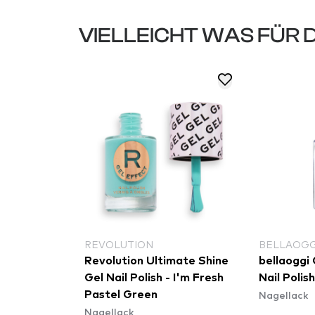
VIELLEICHT WAS FÜR 
REVOLUTION
BELLAOGG
ffect Matte
Revolution Ultimate Shine
bellaoggi
on Mist
Gel Nail Polish - I'm Fresh
Nail Polis
Nagellack
Pastel Green
Nagellack