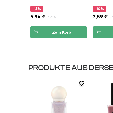
-15%
-10%
5,94 €
3,59 €
6,99 €
3,
Korb
Zum Korb
PRODUKTE AUS DERSE