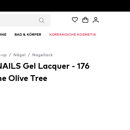
HNE
BAD & KÖRPER
KOREANISCHE KOSMETIK
-up
/
Nägel
/
Nagellack
ILS Gel Lacquer - 176
e Olive Tree