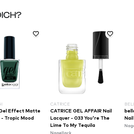
DICH?
I
CATRICE
BEL
 Gel Effect Matte
CATRICE GEL AFFAIR Nail
bel
h - Tropic Mood
Lacquer - 033 You're The
Nail
Nage
Lime To My Tequila
Nagellack