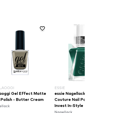
LAOGGI
ESSIE
laoggi Gel Effect Matte
essie Nagellack - Gel
 Polish - Butter Cream
Couture Nail Polish - 548
llack
Invest In-Style
Nagellack