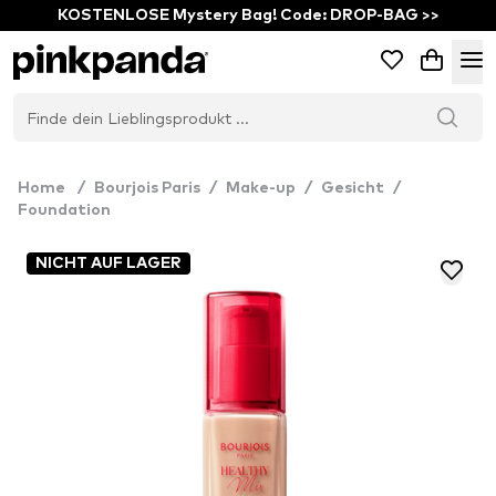
KOSTENLOSE Mystery Bag! Code: DROP-BAG >>
Home
/
Bourjois Paris
/
Make-up
/
Gesicht
/
Foundation
NICHT AUF LAGER