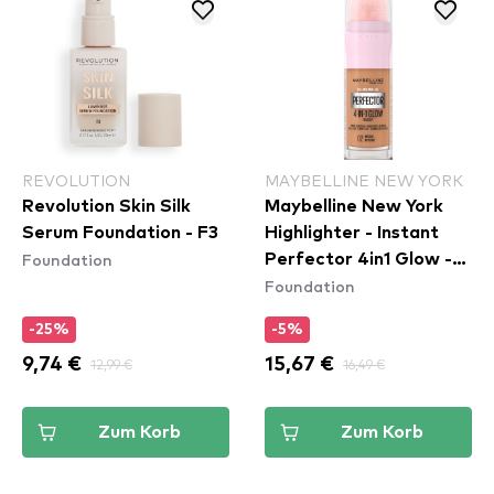
REVOLUTION
MAYBELLINE NEW YORK
Revolution Skin Silk
Maybelline New York
Serum Foundation - F3
Highlighter - Instant
Foundation
Perfector 4in1 Glow -
Foundation
02 Medium
-25%
-5%
9,74 €
12,99 €
15,67 €
16,49 €
Zum Korb
Zum Korb