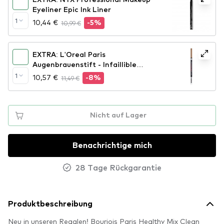
Eyeliner Epic Ink Liner
1
10,44 €
10,99 €
-5%
EXTRA: L'Oreal Paris
Augenbrauenstift - Infaillible
Brows 24H Micro Precision Pencil -
1
10,57 €
11,49 €
-8%
Blonde
Nicht auf Lager
Benachrichtige mich
28 Tage Rückgarantie
Produktbeschreibung
Neu in unseren Regalen! Bourjois Paris Healthy Mix Clean