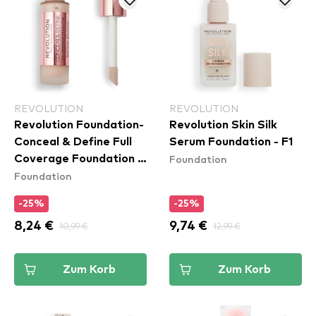
REVOLUTION
REVOLUTION
Revolution Foundation-
Revolution Skin Silk
Conceal & Define Full
Serum Foundation - F1
Foundation
Coverage Foundation -
Foundation
F3
-25%
-25%
8,24 €
10,99 €
9,74 €
12,99 €
Zum Korb
Zum Korb