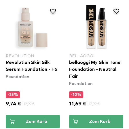
REVOLUTION
BELLAOGGI
Revolution Skin Silk
bellaoggi My Skin Tone
Serum Foundation - F6
Foundation - Neutral
Foundation
Fair
Foundation
-25%
-10%
9,74 €
12,99 €
11,69 €
12,99 €
Zum Korb
Zum Korb