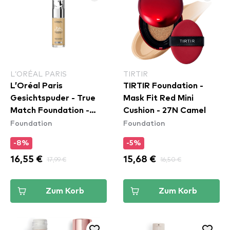
L’ORÉAL PARIS
TIRTIR
L’Oréal Paris
TIRTIR Foundation -
Gesichtspuder - True
Mask Fit Red Mini
Match Foundation -
Cushion - 27N Camel
Foundation
Foundation
2.D/2.W Warm
-8%
-5%
16,55 €
17,99 €
15,68 €
16,50 €
Zum Korb
Zum Korb