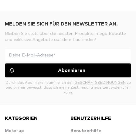
MELDEN SIE SICH FÜR DEN NEWSLETTER AN.
Bleiben Sie stets über die neusten Produkte, mega Rabatte
und exklusive Angebote auf dem Laufenden!
Abonnieren
Durch das Abonnieren stimme ich den
GESCHÄFTSBEDINGUNGEN
zu
und bin mir bewusst, dass ich meine Zustimmung jederzeit widerrufen
kann.
KATEGORIEN
BENUTZERHILFE
Make-up
Benutzerhilfe