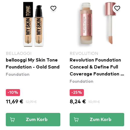
BELLAOGGI
REVOLUTION
bellaoggi My Skin Tone
Revolution Foundation
Foundation - Gold Sand
Conceal & Define Full
Foundation
Coverage Foundation -
Foundation
F7
-10%
-25%
11,69 €
12,99 €
8,24 €
10,99 €
Zum Korb
Zum Korb