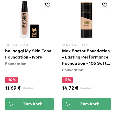
BELLAOGGI
MAX FACTOR
bellaoggi My Skin Tone
Max Factor Foundation
Foundation - Ivory
- Lasting Performance
Foundation
Foundation - 105 Soft
Foundation
Beige
-10%
-5%
11,69 €
12,99 €
14,72 €
15,49 €
Zum Korb
Zum Korb