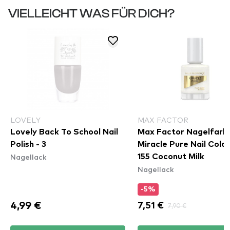
VIELLEICHT WAS FÜR DICH?
LOVELY
MAX FACTOR
Lovely Back To School Nail
Max Factor Nagelfarbe
Polish - 3
Miracle Pure Nail Colou
Nagellack
155 Coconut Milk
Nagellack
-5%
4,99 €
7,51 €
7,90 €