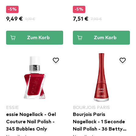
-5%
-5%
9,49 €
9,99 €
7,51 €
7,90 €
Zum Korb
Zum Korb
ESSIE
BOURJOIS PARIS
essie Nagellack - Gel
Bourjois Paris
Couture Nail Polish -
Nagellack - 1 Seconde
345 Bubbles Only
Nail Polish - 36 Betty