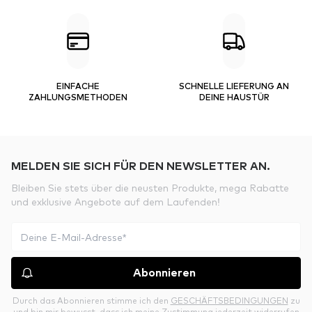
EINFACHE
SCHNELLE LIEFERUNG AN
ZAHLUNGSMETHODEN
DEINE HAUSTÜR
MELDEN SIE SICH FÜR DEN NEWSLETTER AN.
Bleiben Sie stets über die neusten Produkte, mega Rabatte
und exklusive Angebote auf dem Laufenden!
Abonnieren
Durch das Abonnieren stimme ich den
GESCHÄFTSBEDINGUNGEN
zu
und bin mir bewusst, dass ich meine Zustimmung jederzeit widerrufen