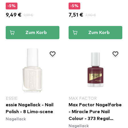
-5%
-5%
9,49 €
9,99 €
7,51 €
7,90 €
Zum Korb
Zum Korb
ESSIE
MAX FACTOR
essie Nagellack - Nail
Max Factor Nagelfarbe
Polish - 8 Limo-scene
- Miracle Pure Nail
Nagellack
Colour - 373 Regal
Nagellack
Garnet