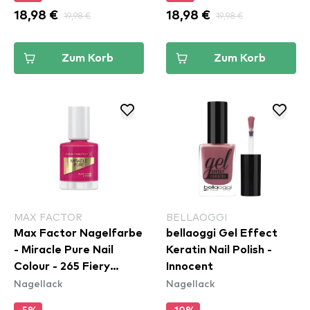
18,98 €
19,98 €
18,98 €
19,98 €
Zum Korb
Zum Korb
MAX FACTOR
BELLAOGGI
Max Factor Nagelfarbe
bellaoggi Gel Effect
- Miracle Pure Nail
Keratin Nail Polish -
Colour - 265 Fiery
Innocent
Nagellack
Nagellack
Fuchsia