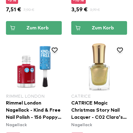
-5%
-10%
7,51 €
7,90 €
3,59 €
3,99 €
Zum Korb
Zum Korb
RIMMEL LONDON
CATRICE
Rimmel London
CATRICE Magic
Nagellack - Kind & Free
Christmas Story Nail
Nail Polish - 156 Poppy
Lacquer - C02 Clara's
Nagellack
Nagellack
Pop Red
Adventures