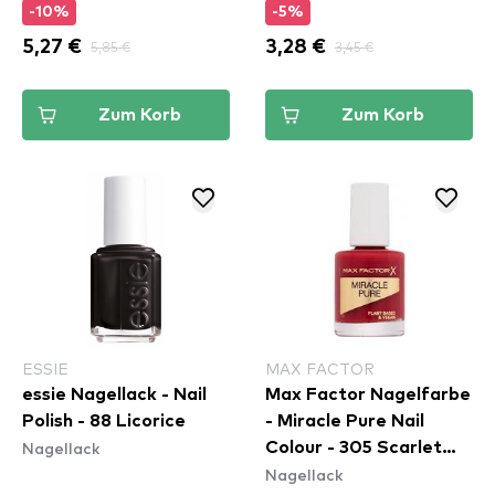
-10%
-5%
5,27 €
5,85 €
3,28 €
3,45 €
Zum Korb
Zum Korb
ESSIE
MAX FACTOR
essie Nagellack - Nail
Max Factor Nagelfarbe
Polish - 88 Licorice
- Miracle Pure Nail
Nagellack
Colour - 305 Scarlet
Nagellack
Poppy