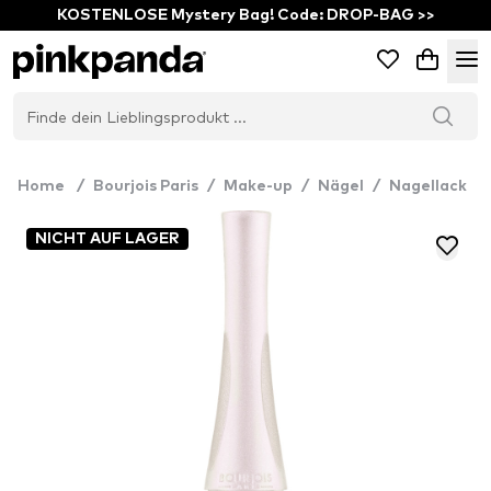
KOSTENLOSE Mystery Bag! Code: DROP-BAG >>
Home
/
Bourjois Paris
/
Make-up
/
Nägel
/
Nagellack
NICHT AUF LAGER