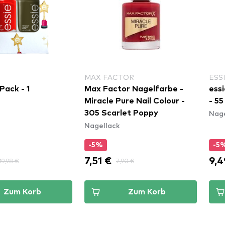
MAX FACTOR
ESS
Pack - 1
Max Factor Nagelfarbe -
essi
Miracle Pure Nail Colour -
- 55
Nage
305 Scarlet Poppy
Nagellack
-5%
-5
7,51 €
9,4
19,98 €
7,90 €
Zum Korb
Zum Korb