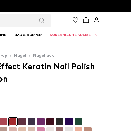
HNE
BAD & KÖRPER
KOREANISCHE KOSMETIK
-up
/
Nägel
/
Nagellack
ffect Keratin Nail Polish
on