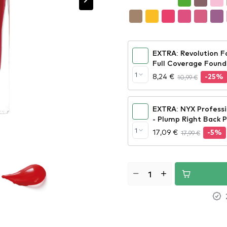
EXTRA: Revolution F
Full Coverage Found
1
8,24 €
10,99 €
-25%
EXTRA: NYX Profess
- Plump Right Back 
1
17,09 €
17,99 €
-5%