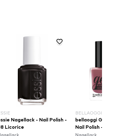
ESSIE
BELLAOGGI
ssie Nagellack - Nail Polish -
bellaoggi Gel Effect Kera
8 Licorice
Nail Polish - Innocent
agellack
Nagellack