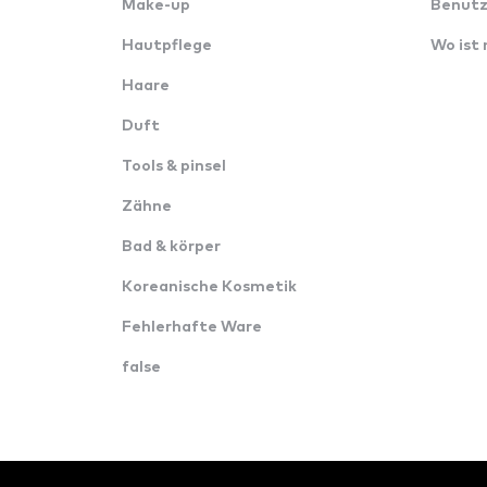
Make-up
Benutz
Hautpflege
Wo ist
Haare
Duft
Tools & pinsel
Zähne
Bad & körper
Koreanische Kosmetik
Fehlerhafte Ware
false