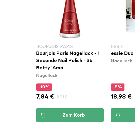
BOURJOIS PARIS
ESSIE
- Gel
Bourjois Paris Nagellack - 1
essie Duo 
Nagellack
ish - 345
Seconde Nail Polish - 36
Betty´Amo
Nagellack
-10%
-5%
7,84 €
18,98 €
8,71 €
Korb
Zum Korb