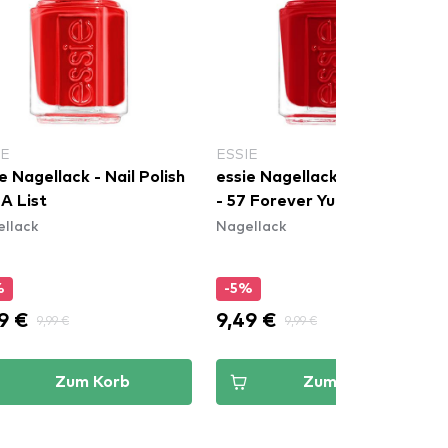
IE
ESSIE
e Nagellack - Nail Polish
essie Nagellack - Nail Polish
 A List
- 57 Forever Yummy
llack
Nagellack
%
-5%
9 €
9,49 €
9,99 €
9,99 €
Zum Korb
Zum Korb