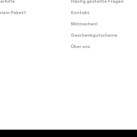
erhilfe
Häufig gestellte Fragen
 mein Paket?
Kontakt
Mitmachen!
Geschenkgutscheine
Über uns