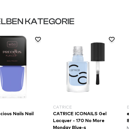
LBEN KATEGORIE
CATRICE
ious Nails Nail
CATRICE ICONAILS Gel
e
Lacquer - 170 No More
8
N
Monday Blue-s