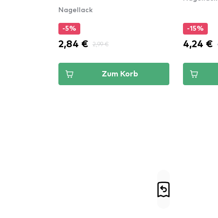
Nagellack
-5%
-15%
2,84 €
4,24 €
2,99 €
Zum Korb