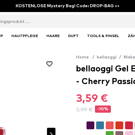
KOSTENLOSE Mystery Bag! Code: DROP-BAG >>
UP
HAUTPFLEGE
HAARE
DUFT
TOOLS & PINSEL
ZÄ
Home
/
bellaoggi
/
Make
bellaoggi Gel E
- Cherry Passi
3,59 €
3,99 €
-10%