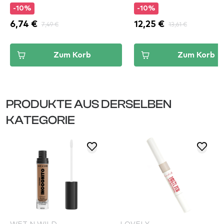
-10%
-10%
6,74 €
7,49 €
12,25 €
13,61 €
Zum Korb
Zum Korb
PRODUKTE AUS DERSELBEN
KATEGORIE
WET N WILD
LOVELY