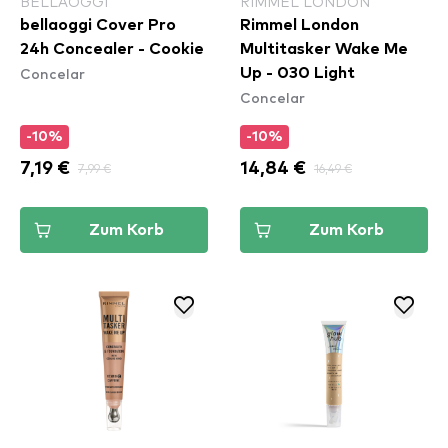
BELLAOGGI
RIMMEL LONDON
bellaoggi Cover Pro
Rimmel London
24h Concealer - Cookie
Multitasker Wake Me
Concelar
Up - 030 Light
Concelar
-10%
-10%
7,19 €
7,99 €
14,84 €
16,49 €
Zum Korb
Zum Korb