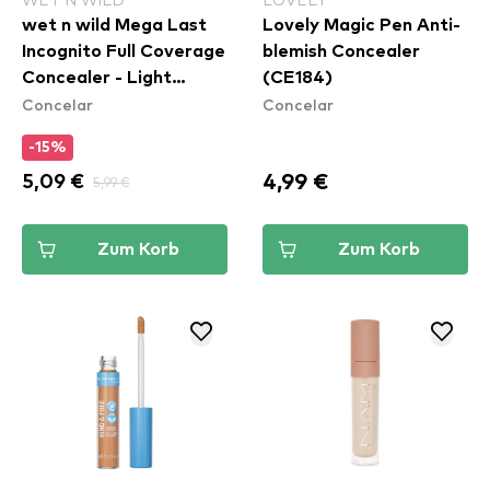
wet n wild Mega Last
Lovely Magic Pen Anti-
Incognito Full Coverage
blemish Concealer
Concealer - Light
(CE184)
Concelar
Concelar
Medium
-15%
4,99 €
5,09 €
5,99 €
Zum Korb
Zum Korb