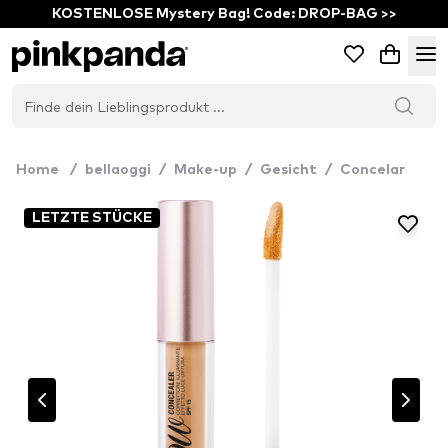
KOSTENLOSE Mystery Bag! Code: DROP-BAG >>
Home
/
bellaoggi
/
Make-up
/
Gesicht
/
Concelar
LETZTE STÜCKE