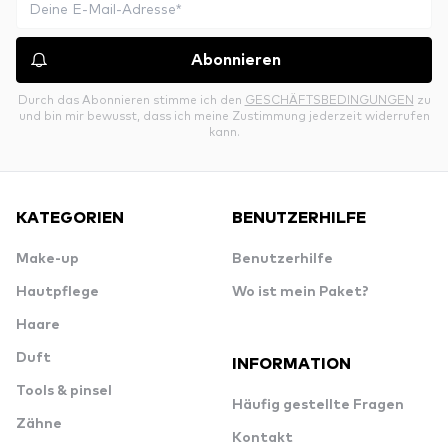
Abonnieren
Durch das Abonnieren stimme ich den
GESCHÄFTSBEDINGUNGEN
zu
und bin mir bewusst, dass ich meine Zustimmung jederzeit widerrufen
kann.
KATEGORIEN
BENUTZERHILFE
Make-up
Benutzerhilfe
Hautpflege
Wo ist mein Paket?
Haare
Duft
INFORMATION
Tools & pinsel
Häufig gestellte Fragen
Zähne
Kontakt