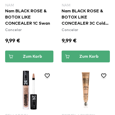
NAM
NAM
Nam BLACK ROSE &
Nam BLACK ROSE &
BOTOX LIKE
BOTOX LIKE
CONCEALER 1C Swan
CONCEALER 3C Cold
Concelar
Concelar
Nude
9,99 €
9,99 €
Zum Korb
Zum Korb