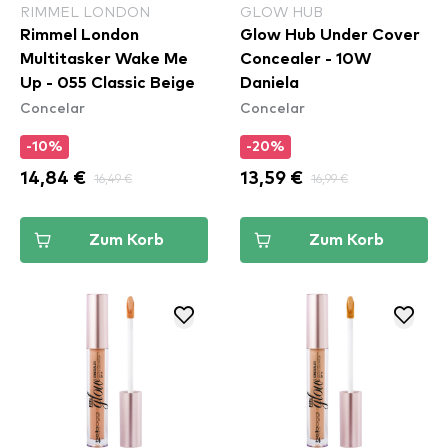
RIMMEL LONDON
GLOW HUB
Rimmel London
Glow Hub Under Cover
Multitasker Wake Me
Concealer - 10W
Up - 055 Classic Beige
Daniela
Concelar
Concelar
-10%
-20%
14,84 €
16,49 €
13,59 €
16,99 €
Zum Korb
Zum Korb