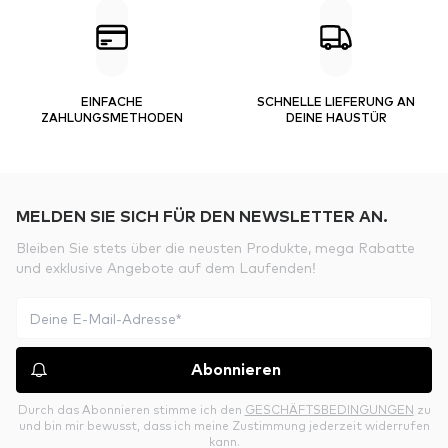
EINFACHE
SCHNELLE LIEFERUNG AN
ZAHLUNGSMETHODEN
DEINE HAUSTÜR
MELDEN SIE SICH FÜR DEN NEWSLETTER AN.
Bleiben Sie stets über die neusten Produkte, mega Rabatte
und exklusive Angebote auf dem Laufenden!
Abonnieren
Durch das Abonnieren stimme ich den
GESCHÄFTSBEDINGUNGEN
zu
und bin mir bewusst, dass ich meine Zustimmung jederzeit widerrufen
kann.