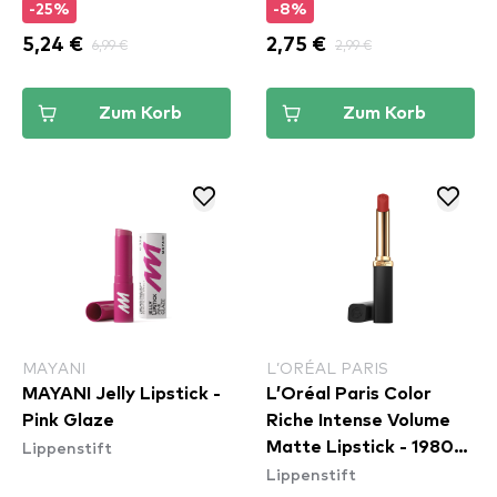
-25%
-8%
5,24 €
6,99 €
2,75 €
2,99 €
Zum Korb
Zum Korb
MAYANI
L’ORÉAL PARIS
MAYANI Jelly Lipstick -
L’Oréal Paris Color
Pink Glaze
Riche Intense Volume
Lippenstift
Matte Lipstick - 1980
Lippenstift
L'Ambre​