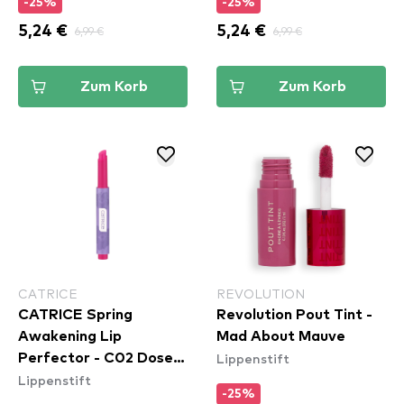
-25%
-25%
5,24 €
6,99 €
5,24 €
6,99 €
Zum Korb
Zum Korb
CATRICE
REVOLUTION
CATRICE Spring
Revolution Pout Tint -
Awakening Lip
Mad About Mauve
Lippenstift
Perfector - C02 Dose
Lippenstift
Of Confidence
-25%