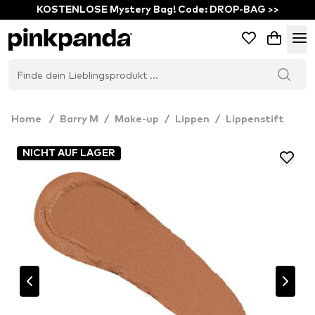
KOSTENLOSE Mystery Bag! Code: DROP-BAG >>
Home
/
Barry M
/
Make-up
/
Lippen
/
Lippenstift
NICHT AUF LAGER