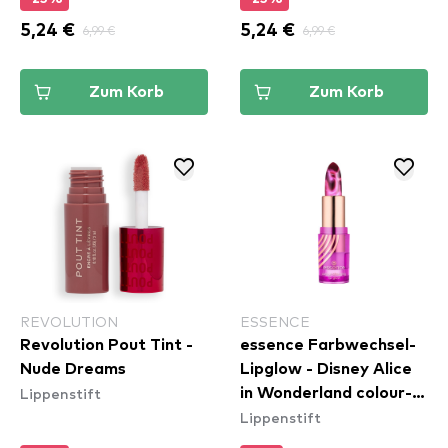
5,24 €
6,99 €
5,24 €
6,99 €
Zum Korb
Zum Korb
REVOLUTION
ESSENCE
Revolution Pout Tint -
essence Farbwechsel-
Nude Dreams
Lipglow - Disney Alice
Lippenstift
in Wonderland colour-
Lippenstift
changing lip glow 01