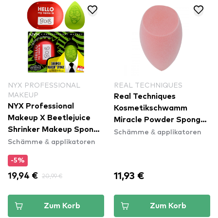
NYX PROFESSIONAL
REAL TECHNIQUES
MAKEUP
Real Techniques
NYX Professional
Kosmetikschwamm
Makeup X Beetlejuice
Miracle Powder Sponge
Shrinker Makeup Sponge
Schämme & applikatoren
(1894)
Schämme & applikatoren
& Travel Case
-5%
11,93 €
19,94 €
20,99 €
Zum Korb
Zum Korb