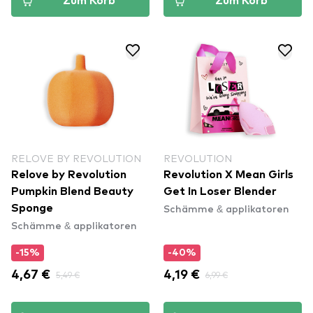
Zum Korb
Zum Korb
RELOVE BY REVOLUTION
REVOLUTION
Relove by Revolution
Revolution X Mean Girls
Pumpkin Blend Beauty
Get In Loser Blender
Schämme & applikatoren
Sponge
Schämme & applikatoren
-15%
-40%
4,67 €
5,49 €
4,19 €
6,99 €