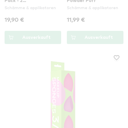
Pack - 2
Powder Puff
Schämme & applikatoren
Schämme & applikatoren
Kosmetikschwämmchen
disc
19,90 €
11,99 €
Ausverkauft
Ausverkauft