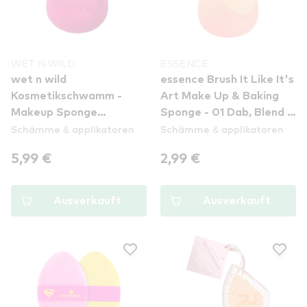
WET N WILD
ESSENCE
wet n wild
essence Brush It Like It's
Kosmetikschwamm -
Art Make Up & Baking
Makeup Sponge
Sponge - 01 Dab, Blend &
Schämme & applikatoren
Schämme & applikatoren
Applicator (E776C)
Create Art
5,99 €
2,99 €
Ausverkauft
Ausverkauft