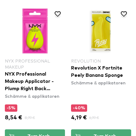
NYX PROFESSIONAL
REVOLUTION
MAKEUP
Revolution X Fortnite
NYX Professional
Peely Banana Sponge
Makeup Applicator -
Schämme & applikatoren
Plump Right Back
Schämme & applikatoren
Silicone Applicator
(PPSS101)
-5%
-40%
8,54 €
8,99 €
4,19 €
6,99 €