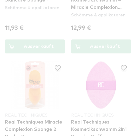
Skincare Sponge +
Kosmetikschwamm –
Schämme & applikatoren
Miracle Complexion
Schämme & applikatoren
Sponge + Travel Sponge
Case 1711
11,93 €
12,99 €
Ausverkauft
Ausverkauft
REAL TECHNIQUES
REAL TECHNIQUES
Real Techniques Miracle
Real Techniques
Complexion Sponge 2
Kosmetikschwamm 2In1