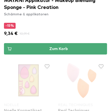
MAYANI Applikator - Makeup Blending
Sponge - Pink Creation
Schämme & applikatoren
-15%
9,34 €
10,99 €
Zum Korb
NOELLE
REAL TECHNIQUES
Noelle Kosmetikset
Real Techniques