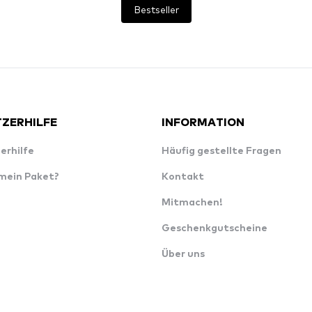
Bestseller
ZERHILFE
INFORMATION
erhilfe
Häufig gestellte Fragen
 mein Paket?
Kontakt
Mitmachen!
Geschenkgutscheine
Über uns