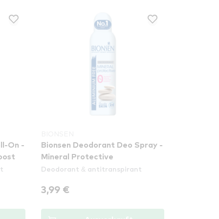
BIONSEN
l-On -
Bionsen Deodorant Deo Spray -
oost
Mineral Protective
t
Deodorant & antitranspirant
3,99 €