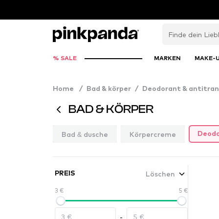
% SALE
MARKEN
MAKE-
Home
/
Bad & körper
/
Deodorant & antitran
BAD & KÖRPER
Bad & dusche
Körpercreme
Deodo
Löschen
PREIS
3 €
5 €
-