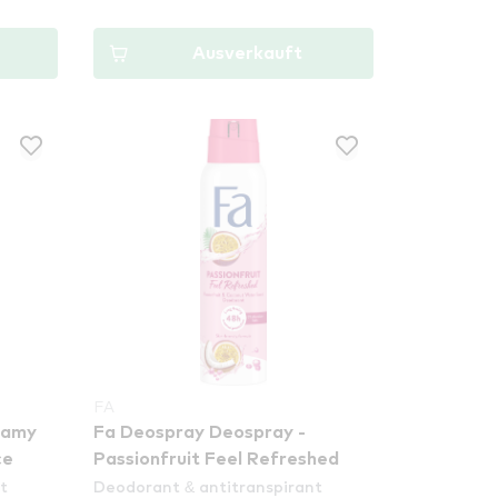
Ausverkauft
FA
eamy
Fa Deospray Deospray -
ce
Passionfruit Feel Refreshed
t
Deodorant & antitranspirant