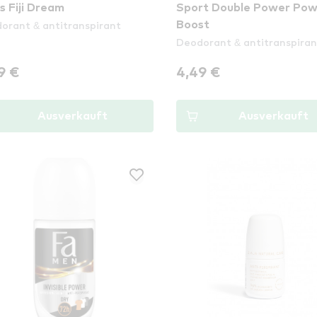
s Fiji Dream
Sport Double Power Pow
orant & antitranspirant
Boost
Deodorant & antitranspiran
9 €
4,49 €
Ausverkauft
Ausverkauft