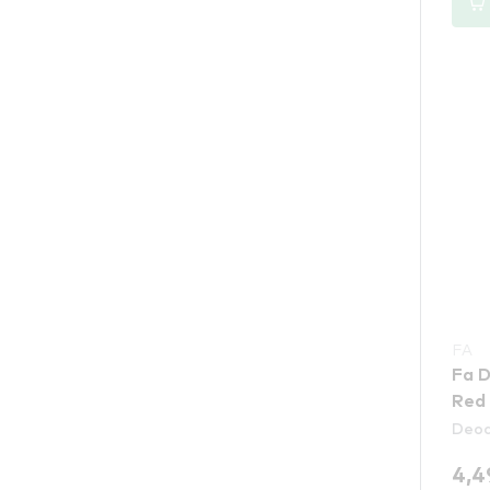
FA
Fa D
Red
Deod
4,4