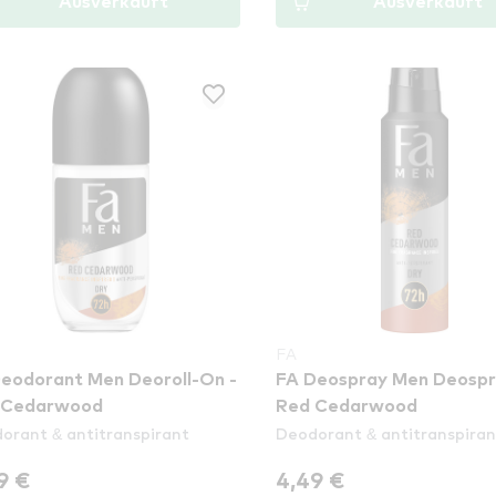
Ausverkauft
Ausverkauft
FA
eodorant Men Deoroll-On -
FA Deospray Men Deospr
 Cedarwood
Red Cedarwood
orant & antitranspirant
Deodorant & antitranspiran
9 €
4,49 €