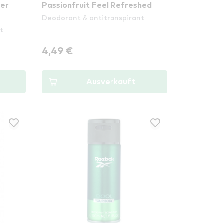
er
Passionfruit Feel Refreshed
Deodorant & antitranspirant
t
4,49 €
Ausverkauft