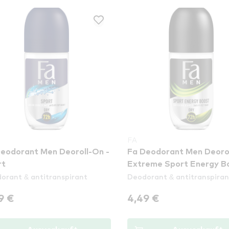
FA
eodorant Men Deoroll-On -
Fa Deodorant Men Deorol
rt
Extreme Sport Energy B
orant & antitranspirant
Deodorant & antitranspiran
9 €
4,49 €