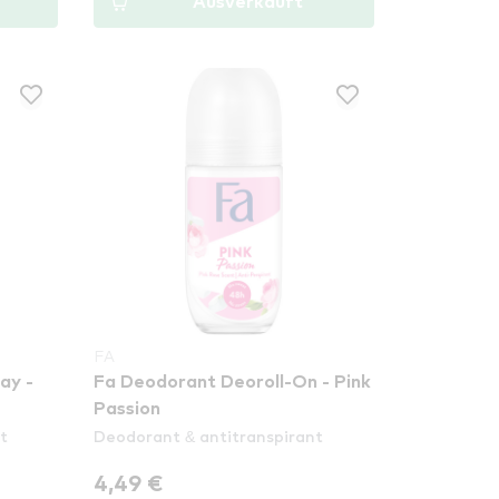
Ausverkauft
FA
ay -
Fa Deodorant Deoroll-On - Pink
Passion
t
Deodorant & antitranspirant
4,49 €