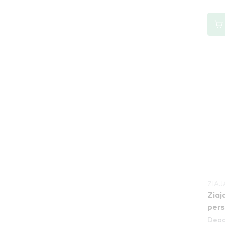
ZIAJ
Ziaj
pers
Deod