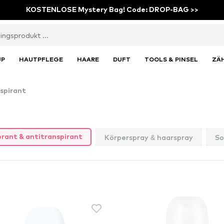
KOSTENLOSE Mystery Bag! Code: DROP-BAG >>
UP
HAUTPFLEGE
HAARE
DUFT
TOOLS & PINSEL
ZÄ
spirant
Körperspray & haarspray
So
rant & antitranspirant