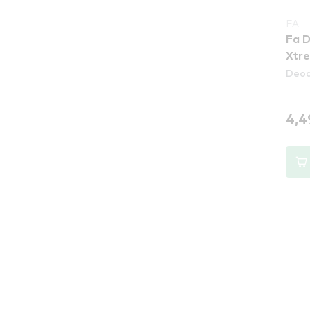
FA
Fa D
Xtre
Deod
4,4