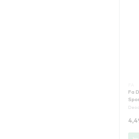
FA
Fa D
Spo
Deod
4,4