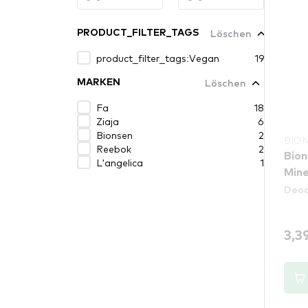
Löschen
PRODUCT_FILTER_TAGS
product_filter_tags:Vegan
19
Löschen
MARKEN
Fa
18
Ziaja
6
Bionsen
2
BIO
Reebok
2
Bion
L'angelica
1
Mine
Deod
3,3