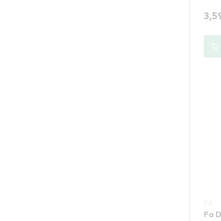
3,5
FA
Fa D