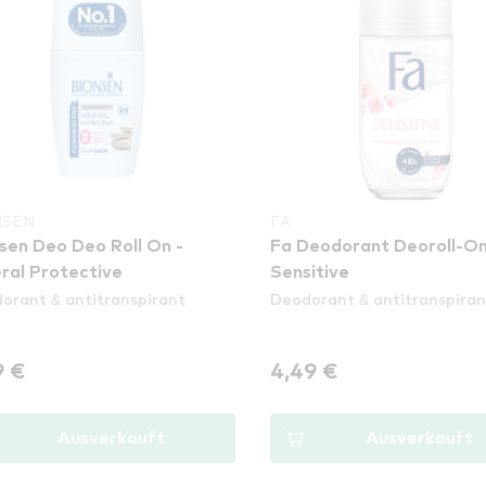
NSEN
FA
sen Deo Deo Roll On -
Fa Deodorant Deoroll-On
ral Protective
Sensitive
orant & antitranspirant
Deodorant & antitranspiran
9 €
4,49 €
Ausverkauft
Ausverkauft