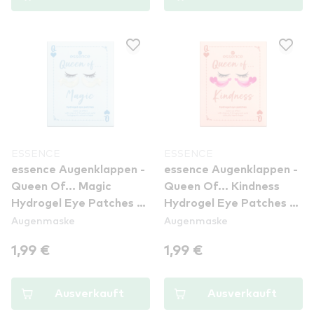
ESSENCE
ESSENCE
essence Augenklappen -
essence Augenklappen -
Queen Of... Magic
Queen Of... Kindness
Hydrogel Eye Patches -
Hydrogel Eye Patches -
Augenmaske
Augenmaske
01 Unicorn-Jokers Make
01 Kindness Always Hits
Magic Happen
The Jackpot
1,99 €
1,99 €
Ausverkauft
Ausverkauft