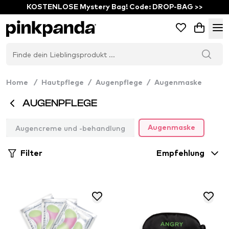
KOSTENLOSE Mystery Bag! Code: DROP-BAG >>
Home
/
Hautpflege
/
Augenpflege
/
Augenmaske
AUGENPFLEGE
Augencreme und -behandlung
Augenmaske
Filter
Empfehlung