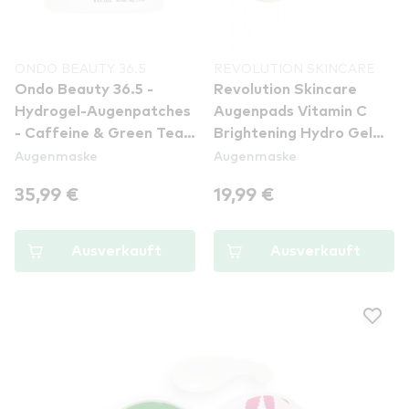
ONDO BEAUTY 36.5
REVOLUTION SKINCARE
Ondo Beauty 36.5 -
Revolution Skincare
Hydrogel-Augenpatches
Augenpads Vitamin C
- Caffeine & Green Tea
Brightening Hydro Gel
Augenmaske
Augenmaske
Antioxidant Eye Patches
Eye Patches
35,99 €
19,99 €
Ausverkauft
Ausverkauft