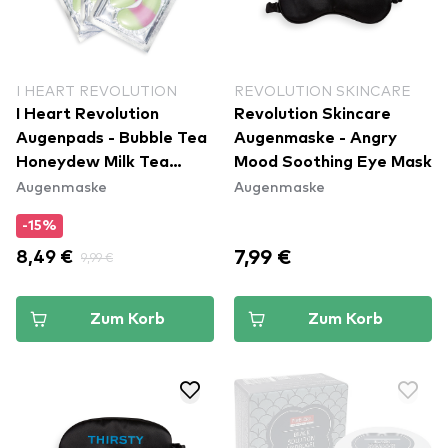
I HEART REVOLUTION
REVOLUTION SKINCARE
I Heart Revolution
Revolution Skincare
Augenpads - Bubble Tea
Augenmaske - Angry
Honeydew Milk Tea
Mood Soothing Eye Mask
Augenmaske
Augenmaske
Undereye Patches
-15%
7,99 €
8,49 €
9,99 €
Zum Korb
Zum Korb