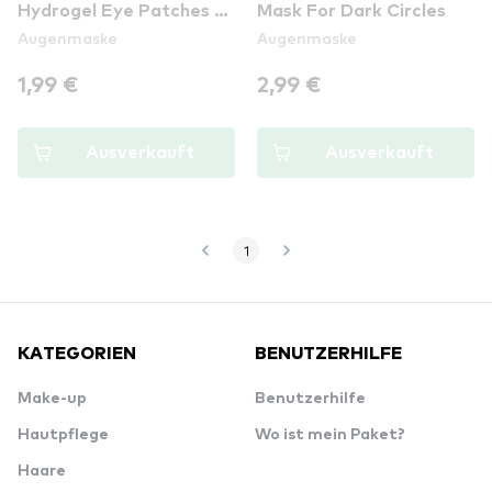
Hydrogel Eye Patches -
Mask For Dark Circles
Augenmaske
Augenmaske
01 Dolphins Are My
Trump Cards
1,99 €
2,99 €
Ausverkauft
Ausverkauft
1
KATEGORIEN
BENUTZERHILFE
Make-up
Benutzerhilfe
Hautpflege
Wo ist mein Paket?
Haare