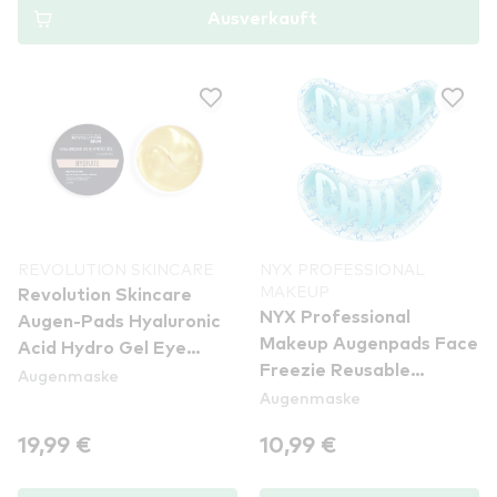
Ausverkauft
REVOLUTION SKINCARE
NYX PROFESSIONAL
MAKEUP
Revolution Skincare
NYX Professional
Augen-Pads Hyaluronic
Makeup Augenpads Face
Acid Hydro Gel Eye
Freezie Reusable
Augenmaske
Patches
Augenmaske
Cooling Undereye
Patches (FFUP01)
19,99 €
10,99 €