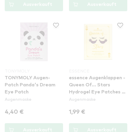
Ausverkauft
Ausverkauft
TONYMOLY
ESSENCE
TONYMOLY Augen-
essence Augenklappen -
Patch Panda's Dream
Queen Of... Stars
Eye Patch
Hydrogel Eye Patches -
Augenmaske
Augenmaske
01 Be The Shining Star
Of The Game
4,40 €
1,99 €
Ausverkauft
Ausverkauft