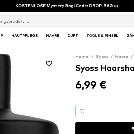
KOSTENLOSE Mystery Bag! Code: DROP-BAG >>
UP
HAUTPFLEGE
HAARE
DUFT
TOOLS & PINSEL
ZÄ
Home
/
Syoss
/
Haare
/
Syoss Haarsh
6,99 €
B