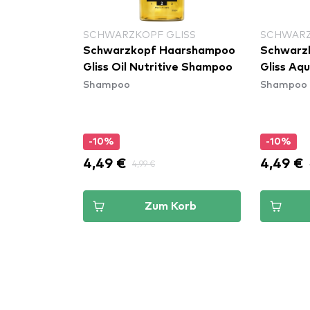
SCHWARZKOPF GLISS
SCHWARZ
Schwarzkopf Haarshampoo
Schwarz
Gliss Oil Nutritive Shampoo
Gliss Aq
Shampoo
Shampoo
-10%
-10%
4,49 €
4,49 €
4,99 €
Zum Korb