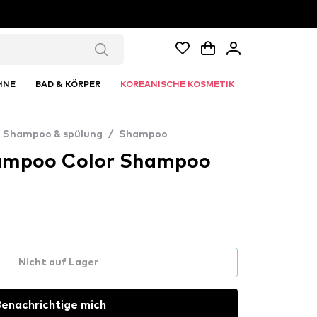
HNE
BAD & KÖRPER
KOREANISCHE KOSMETIK
Shampoo & spülung
/
Shampoo
ampoo Color Shampoo
Nicht auf Lager
enachrichtige mich