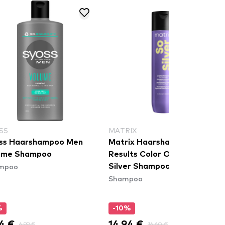
SS
MATRIX
ss Haarshampoo Men
Matrix Haarshampoo Total
ume Shampoo
Results Color Obessed So
mpoo
Silver Shampoo
Shampoo
%
-10%
4 €
14,94 €
6,99 €
16,60 €