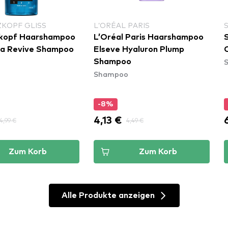
KOPF GLISS
L’ORÉAL PARIS
kopf Haarshampoo
L’Oréal Paris Haarshampoo
ua Revive Shampoo
Elseve Hyaluron Plump
Shampoo
Shampoo
-8%
4,13 €
4,99 €
4,49 €
Zum Korb
Zum Korb
Alle Produkte anzeigen