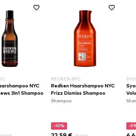
YC
REDKEN NYC
SYO
aarshampoo NYC
Redken Haarshampoo NYC
Syo
rews 3In1 Shampoo
Frizz Dismiss Shampoo
Vol
Shampoo
Sha
-10%
-5
22,59 €
6,6
20,90 €
25,10 €