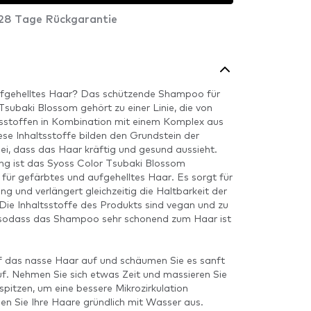
28 Tage Rückgarantie
ufgehelltes Haar? Das schützende Shampoo für
subaki Blossom gehört zu einer Linie, die von
ltsstoffen in Kombination mit einem Komplex aus
iese Inhaltsstoffe bilden den Grundstein der
i, dass das Haar kräftig und gesund aussieht.
g ist das Syoss Color Tsubaki Blossom
ür gefärbtes und aufgehelltes Haar. Es sorgt für
ung und verlängert gleichzeitig die Haltbarkeit der
Die Inhaltsstoffe des Produkts sind vegan und zu
 sodass das Shampoo sehr schonend zum Haar ist
 das nasse Haar auf und schäumen Sie es sanft
f. Nehmen Sie sich etwas Zeit und massieren Sie
spitzen, um eine bessere Mikrozirkulation
en Sie Ihre Haare gründlich mit Wasser aus.