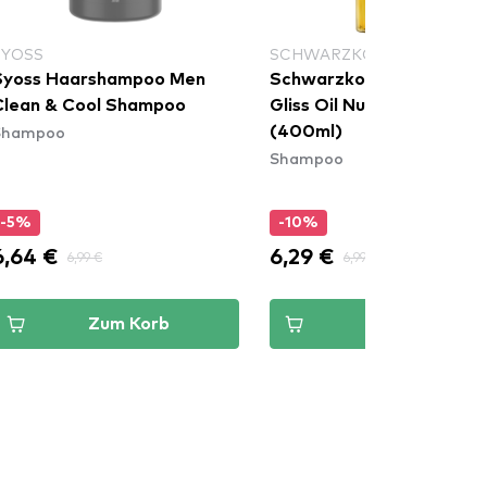
SYOSS
SCHWARZKOPF GLISS
Syoss Haarshampoo Men
Schwarzkopf Haarsham
Clean & Cool Shampoo
Gliss Oil Nutritive Shamp
Shampoo
(400ml)
Shampoo
-5%
-10%
6,64 €
6,29 €
6,99 €
6,99 €
Zum Korb
Zum Korb