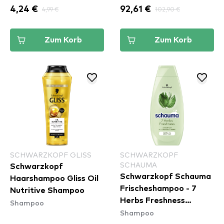
4,24 €
4,99 €
92,61 €
102,90 €
Zum Korb
Zum Korb
SCHWARZKOPF GLISS
SCHWARZKOPF
SCHAUMA
Schwarzkopf
Schwarzkopf Schauma
Haarshampoo Gliss Oil
Frischeshampoo - 7
Nutritive Shampoo
Herbs Freshness
Shampoo
Shampoo
Shampoo