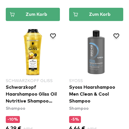
Zum Korb
Zum Korb
SCHWARZKOPF GLISS
SYOSS
Schwarzkopf
Syoss Haarshampoo
Haarshampoo Gliss Oil
Men Clean & Cool
Nutritive Shampoo
Shampoo
Shampoo
Shampoo
(400ml)
-10%
-5%
6,29 €
6,99 €
6,64 €
6,99 €