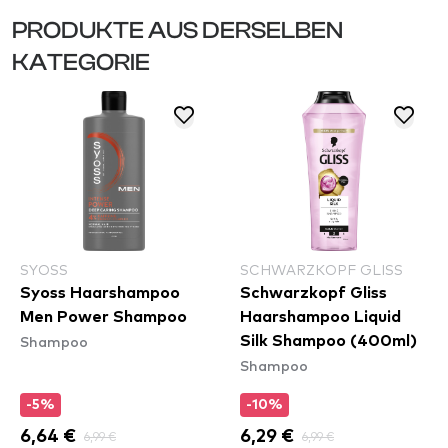
PRODUKTE AUS DERSELBEN
KATEGORIE
SYOSS
SCHWARZKOPF GLISS
Syoss Haarshampoo
Schwarzkopf Gliss
Men Power Shampoo
Haarshampoo Liquid
Shampoo
Silk Shampoo (400ml)
Shampoo
-5%
-10%
6,64 €
6,99 €
6,29 €
6,99 €