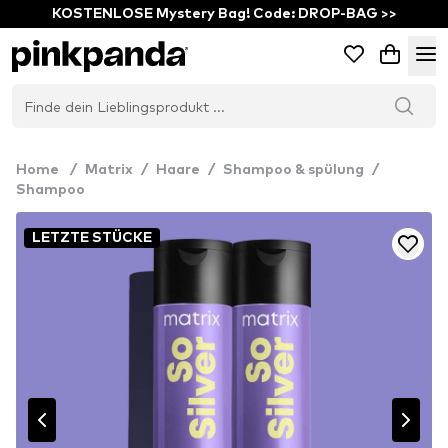
KOSTENLOSE Mystery Bag! Code: DROP-BAG >>
Home
/
Matrix
/
Haare
/
Shampoo & spülung
/
Shampoo
LETZTE STÜCKE