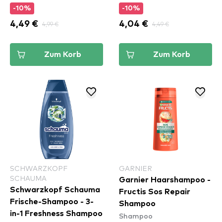
-10%
-10%
4,49 €
4,99 €
4,04 €
4,49 €
Zum Korb
Zum Korb
SCHWARZKOPF
GARNIER
SCHAUMA
Garnier Haarshampoo -
Schwarzkopf Schauma
Fructis Sos Repair
Frische-Shampoo - 3-
Shampoo
in-1 Freshness Shampoo
Shampoo