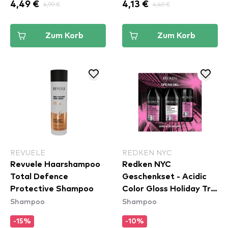
4,49 €
4,99 €
4,13 €
4,49 €
Zum Korb
Zum Korb
REVUELE
REDKEN NYC
Revuele Haarshampoo
Redken NYC
Total Defence
Geschenkset - Acidic
Protective Shampoo
Color Gloss Holiday Trio
Shampoo
Shampoo
Set
-15%
-10%