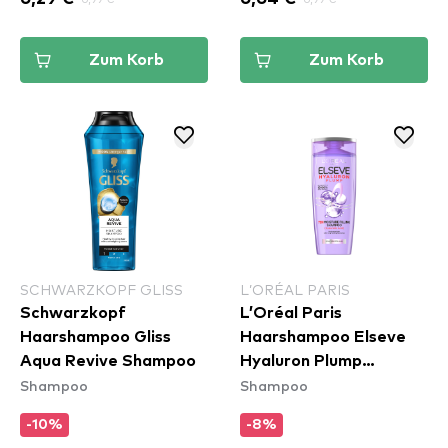
Zum Korb
Zum Korb
SCHWARZKOPF GLISS
L’ORÉAL PARIS
Schwarzkopf
L’Oréal Paris
Haarshampoo Gliss
Haarshampoo Elseve
Aqua Revive Shampoo
Hyaluron Plump
Shampoo
Shampoo
Shampoo
-10%
-8%