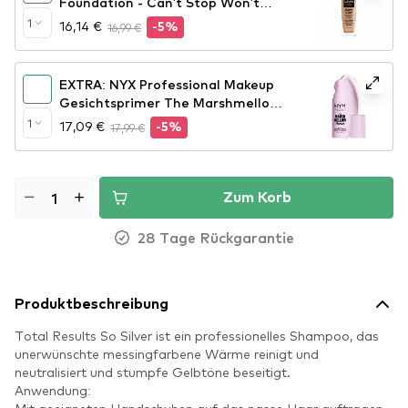
Foundation - Can't Stop Won't
Stop Full Coverage Foundation -
1
16,14 €
16,99 €
-5%
True Beige (CSWSF08)
EXTRA: NYX Professional Makeup
Gesichtsprimer The Marshmellow
Smoothing Primer
1
17,09 €
17,99 €
-5%
Zum Korb
28 Tage Rückgarantie
Produktbeschreibung
Total Results So Silver ist ein professionelles Shampoo, das
unerwünschte messingfarbene Wärme reinigt und
neutralisiert und stumpfe Gelbtöne beseitigt.
Anwendung: