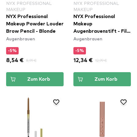
NYX PROFESSIONAL
NYX PROFESSIONAL
MAKEUP
MAKEUP
NYX Professional
NYX Professional
Makeup Powder Louder
Makeup
Brow Pencil - Blonde
Augenbrauenstift - Fill
Augenbrauen
Augenbrauen
& Fluff Eyebrow
Pomade Pencil - Blonde
-5%
-5%
(FFEP01)
8,54 €
8,99 €
12,34 €
12,99 €
Zum Korb
Zum Korb