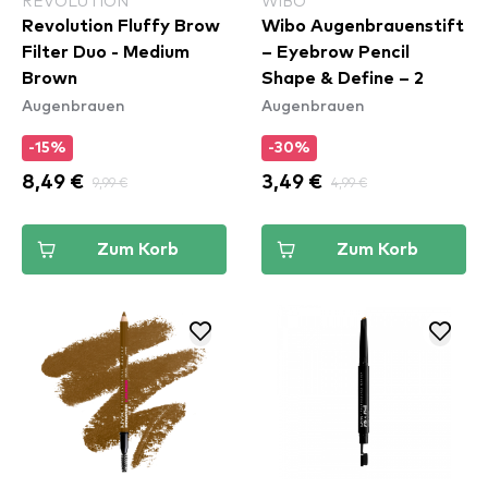
REVOLUTION
WIBO
Revolution Fluffy Brow
Wibo Augenbrauenstift
Filter Duo - Medium
– Eyebrow Pencil
Brown
Shape & Define – 2
Augenbrauen
Augenbrauen
-15%
-30%
8,49 €
9,99 €
3,49 €
4,99 €
Zum Korb
Zum Korb