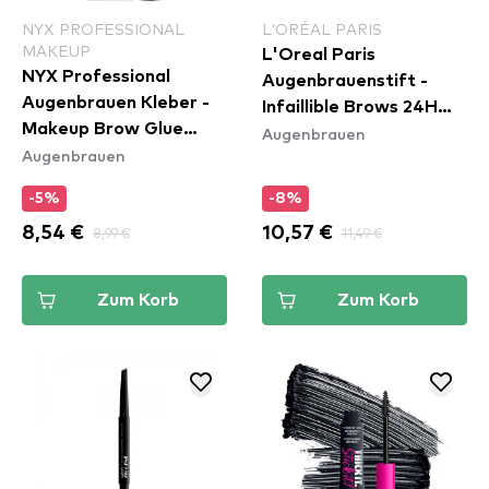
NYX PROFESSIONAL
L’ORÉAL PARIS
MAKEUP
L'Oreal Paris
NYX Professional
Augenbrauenstift -
Augenbrauen Kleber -
Infaillible Brows 24H
Makeup Brow Glue
Augenbrauen
Micro Precision Pencil -
Augenbrauen
Instant Brow Styler
Blonde
-5%
-8%
8,54 €
8,99 €
10,57 €
11,49 €
Zum Korb
Zum Korb