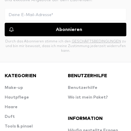
Abonnieren
Durch das Abonnieren stimme ich den
GESCHÄFTSBEDINGUNGEN
zu
und bin mir bewusst, dass ich meine Zustimmung jederzeit widerrufen
kann.
KATEGORIEN
BENUTZERHILFE
Make-up
Benutzerhilfe
Hautpflege
Wo ist mein Paket?
Haare
Duft
INFORMATION
Tools & pinsel
Häufig gestellte Fragen