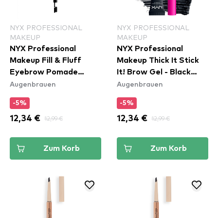
NYX PROFESSIONAL
NYX PROFESSIONAL
MAKEUP
MAKEUP
NYX Professional
NYX Professional
Makeup Fill & Fluff
Makeup Thick It Stick
Eyebrow Pomade
It! Brow Gel - Black
Augenbrauen
Augenbrauen
Pencil - Clear
(TISI08)
-5%
-5%
12,34 €
12,99 €
12,34 €
12,99 €
Zum Korb
Zum Korb