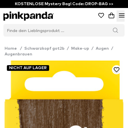
KOSTENLOSE Mystery Bag! Code: DROP-BAG >>
Home
/
Schwarzkopf got2b
/
Make-up
/
Augen
/
Augenbrauen
NICHT AUF LAGER