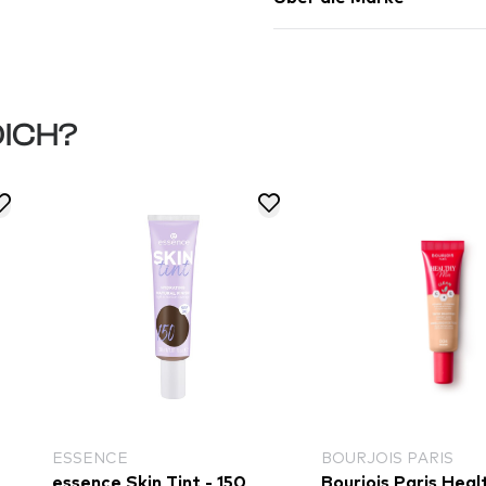
DICH?
ESSENCE
BOURJOIS PARIS
essence Skin Tint - 150
Bourjois Paris Heal