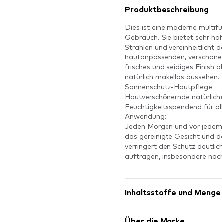
Produktbeschreibung
Dies ist eine moderne multif
Gebrauch. Sie bietet sehr h
Strahlen und vereinheitlicht d
hautanpassenden, verschönern
frisches und seidiges Finish 
natürlich makellos aussehen.
Sonnenschutz-Hautpflege
Hautverschönernde natürlic
Feuchtigkeitsspendend für a
Anwendung:
Jeden Morgen und vor jedem
das gereinigte Gesicht und d
verringert den Schutz deutli
auftragen, insbesondere nac
Inhaltsstoffe und Menge
Über die Marke