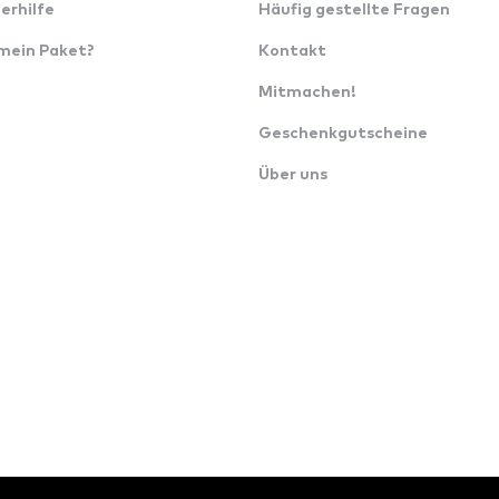
erhilfe
Häufig gestellte Fragen
 mein Paket?
Kontakt
Mitmachen!
Geschenkgutscheine
Über uns