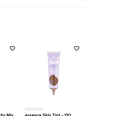
ESSENCE
thy Mix
essence Skin Tint - 130