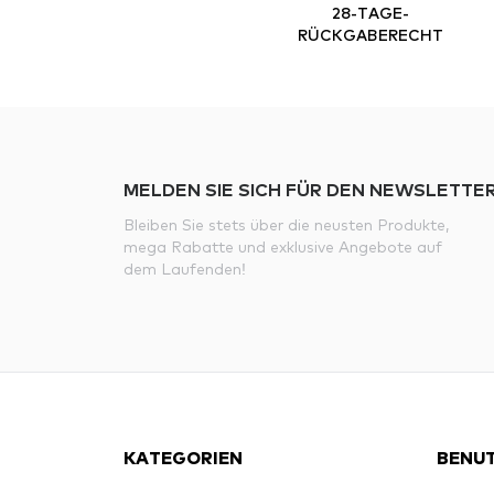
28-TAGE-
RÜCKGABERECHT
MELDEN SIE SICH FÜR DEN NEWSLETTER
Bleiben Sie stets über die neusten Produkte,
mega Rabatte und exklusive Angebote auf
dem Laufenden!
KATEGORIEN
BENUT