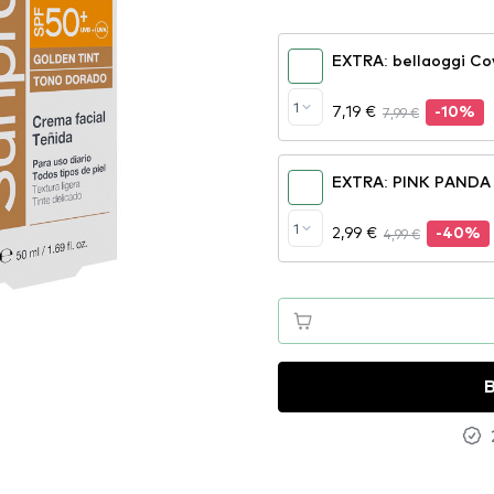
EXTRA: bellaoggi Co
1
7,19 €
7,99 €
-10%
EXTRA: PINK PANDA 
1
2,99 €
4,99 €
-40%
B