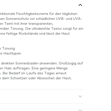
unktionale Feuchtigkeitscreme für den täglichen
ohen Sonnenschutz vor schädlichen UVB- und UVA-
en Teint mit ihrer transparenten,
den Tönung. Die ultraleichte Textur sorgt für ein
ohne fettige Rückstände und lässt die Haut
he Tönung
lle Hauttypen
 direkten Sonnenbaden anwenden. Großzügig auf
en Hals auftragen. Eine geringere Menge
ch. Bei Bedarf im Laufe des Tages erneut
h dem Schwitzen oder Abwischen der Haut.