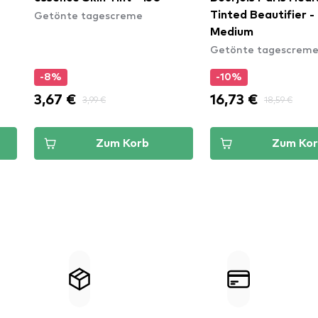
Getönte tagescreme
Tinted Beautifier 
Medium
Getönte tagescrem
-8%
-10%
3,67 €
16,73 €
3,99 €
18,59 €
Zum Korb
Zum Ko