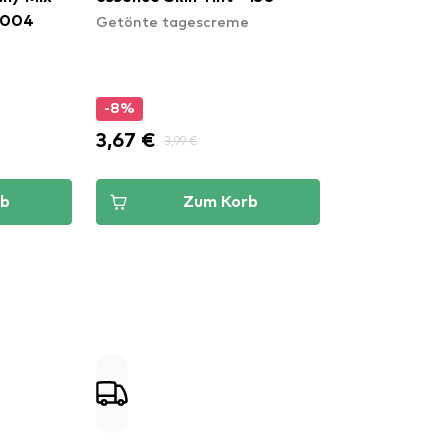
Getönte tagescreme
- 004
e
-8%
3,67 €
3,99 €
rb
Zum Korb