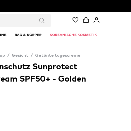
HNE
BAD & KÖRPER
KOREANISCHE KOSMETIK
up
/
Gesicht
/
Getönte tagescreme
nschutz Sunprotect
ream SPF50+ - Golden