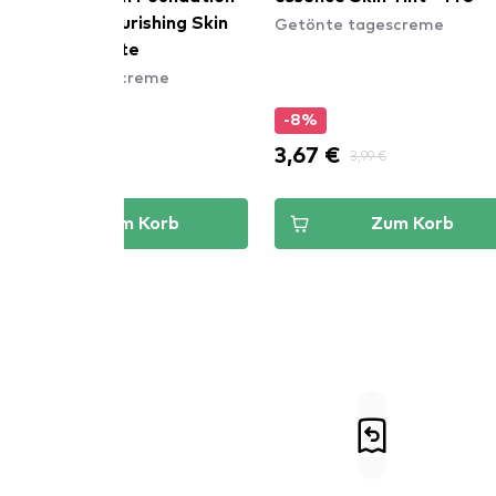
Getönte tagescreme
Kind&Free Nourishing Skin
Tint - 410 Latte
Getönte tagescreme
-10%
-8%
11,32 €
3,67 €
12,58 €
3,99 €
Zum Korb
Zum Korb