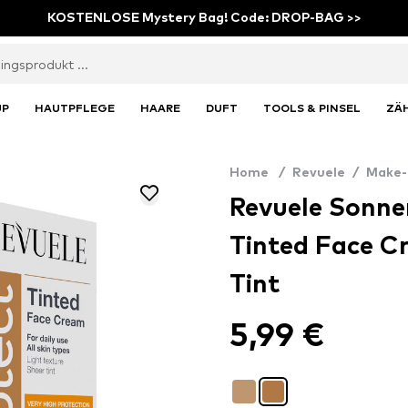
KOSTENLOSE Mystery Bag! Code: DROP-BAG >>
UP
HAUTPFLEGE
HAARE
DUFT
TOOLS & PINSEL
ZÄ
Home
/
Revuele
/
Make-
Revuele Sonne
Tinted Face C
Tint
5,99 €