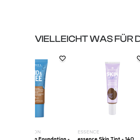
VIELLEICHT WAS FÜR 
RIMMEL LONDON
ESSENCE
Rimmel London Foundation -
essence Skin Tint - 140