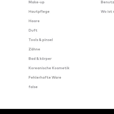
Make-up
Benutz
Hautpflege
Wo ist
Haare
Duft
Tools & pinsel
Zähne
Bad & körper
Koreanische Kosmetik
Fehlerhafte Ware
false