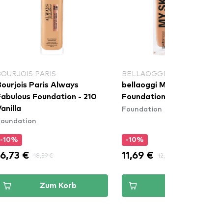
BOURJOIS PARIS
BELLAOGGI
ourjois Paris Always
bellaoggi My Skin Tone
Fabulous Foundation - 210
Foundation - Dune
Foundation
anilla
Foundation
-10%
-10%
16,73 €
11,69 €
18,59 €
12,99 €
Zum Korb
Zum Korb