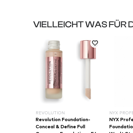
VIELLEICHT WAS FÜR 
REVOLUTION
NYX PROF
Silk Serum
Revolution Foundation-
NYX Profe
Conceal & Define Full
Foundation - Can't 