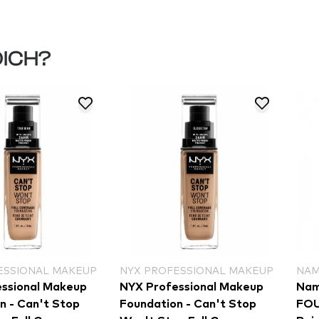
DICH?
ESSIONAL MAKEUP
NYX PROFESSIONAL MAKEUP
NA
ssional Makeup
NYX Professional Makeup
Nam
Stop
Foundation - Can't Stop
FO