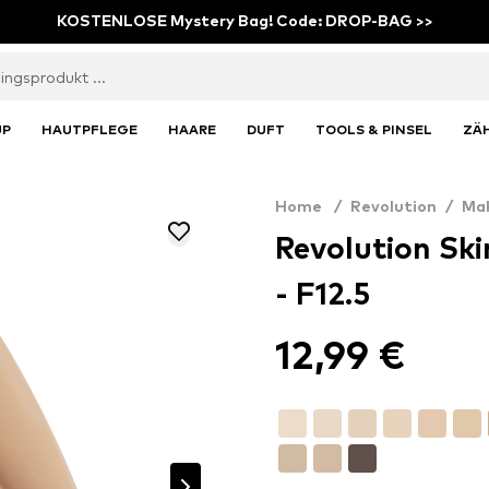
KOSTENLOSE Mystery Bag! Code: DROP-BAG >>
UP
HAUTPFLEGE
HAARE
DUFT
TOOLS & PINSEL
ZÄ
Home
/
Revolution
/
Ma
Revolution Sk
- F12.5
12,99 €