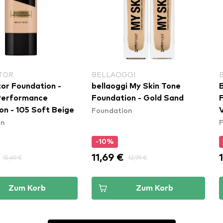
TOR
BELLAOGGI
or Foundation -
bellaoggi My Skin Tone
B
Performance
Foundation - Gold Sand
Foundation
on - 105 Soft Beige
V
on
-10%
11,69 €
15,49 €
12,99 €
Zum Korb
Zum Korb