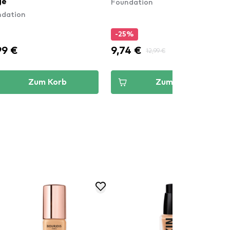
Foundation
ge
ndation
-25%
99 €
9,74 €
12,99 €
Zum Korb
Zum Korb