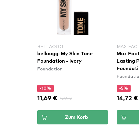
BELLAOGGI
MAX FAC
bellaoggi My Skin Tone
Max Fact
Foundation - Ivory
Lasting 
Foundation
Foundati
Foundati
-10%
-5%
11,69 €
14,72 €
12,99 €
Zum Korb