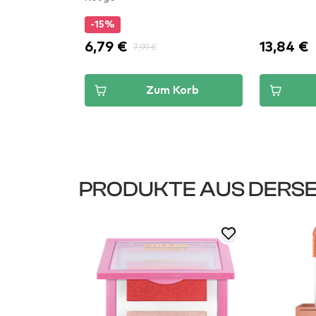
-15%
6,79 €
13,84 €
7,99 €
Korb
Zum Korb
PRODUKTE AUS DERSE