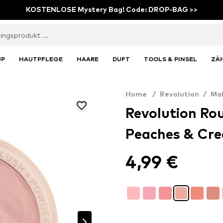
KOSTENLOSE Mystery Bag! Code: DROP-BAG >>
UP
HAUTPFLEGE
HAARE
DUFT
TOOLS & PINSEL
ZÄ
Home
/
Revolution
/
Ma
Revolution Rou
Peaches & Cr
4,99 €