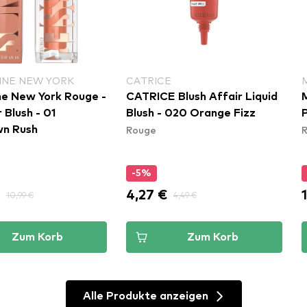
INE NEW YORK
CATRICE
ne New York Rouge -
CATRICE Blush Affair Liquid
 Blush - 01
Blush - 020 Orange Fizz
P
Rouge
n Rush​
-5%
€
4,27 €
10,99 €
4,49 €
Zum Korb
Zum Korb
Alle Produkte anzeigen