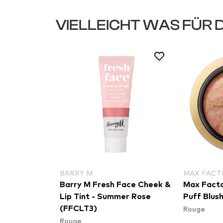
VIELLEICHT WAS FÜR 
BARRY M
MAX FACT
& Bright -
Barry M Fresh Face Cheek &
Max Facto
Lip Tint - Summer Rose
Puff Blus
Rouge
(FFCLT3)
Rouge