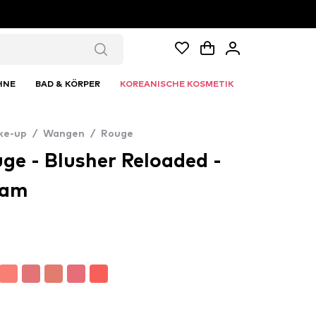
HNE
BAD & KÖRPER
KOREANISCHE KOSMETIK
ke-up
/
Wangen
/
Rouge
ge - Blusher Reloaded -
eam