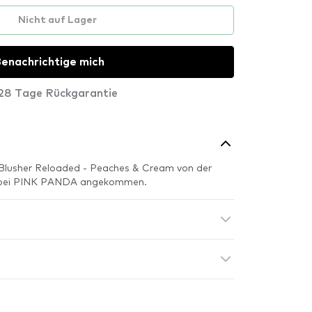
Nicht auf Lager
enachrichtige mich
28 Tage Rückgarantie
 Blusher Reloaded - Peaches & Cream von der
ch bei PINK PANDA angekommen.