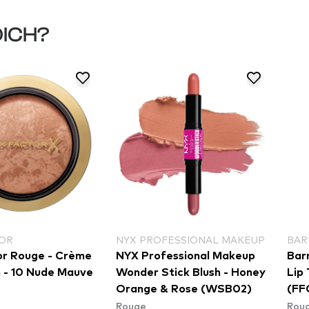
DICH?
OR
NYX PROFESSIONAL MAKEUP
BAR
r Rouge - Crème
NYX Professional Makeup
Bar
h - 10 Nude Mauve
Wonder Stick Blush - Honey
Lip
Orange & Rose (WSB02)
(FF
Rouge
Rou