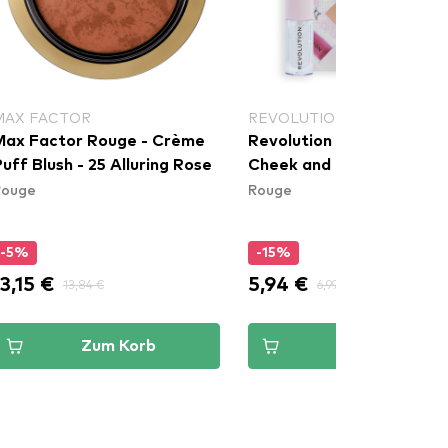
MAX FACTOR
REVOLUTION
Max Factor Rouge - Crème
Revolution Geschenkset 
uff Blush - 25 Alluring Rose
Cheek and Lip Duo Gift S
Rouge
Rouge
-5%
-15%
13,15 €
5,94 €
13,84 €
6,99 €
Zum Korb
Zum Korb