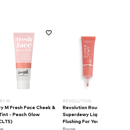
RY M
REVOLUTION
ry M Fresh Face Cheek &
Revolution Rouge
 Tint - Peach Glow
Superdewy Liquid Blush -
CLT5)
Flushing For You
ge
Rouge