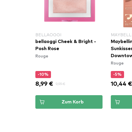
BELLAOGGI
MAYBELL
bellaoggi Cheek & Bright -
Maybelli
Posh Rose
Sunkisser
Rouge
Downtow
Rouge
-10%
-5%
8,99 €
10,44 
9,99 €
Zum Korb