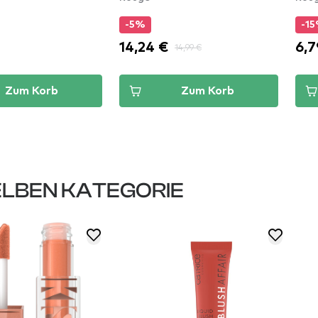
-5%
-1
14,24 €
6,7
14,99 €
Zum Korb
Zum Korb
LBEN KATEGORIE