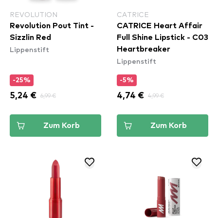
REVOLUTION
CATRICE
Revolution Pout Tint -
CATRICE Heart Affair
Sizzlin Red
Full Shine Lipstick - C03
Lippenstift
Heartbreaker
Lippenstift
-25%
-5%
5,24 €
6,99 €
4,74 €
4,99 €
Zum Korb
Zum Korb