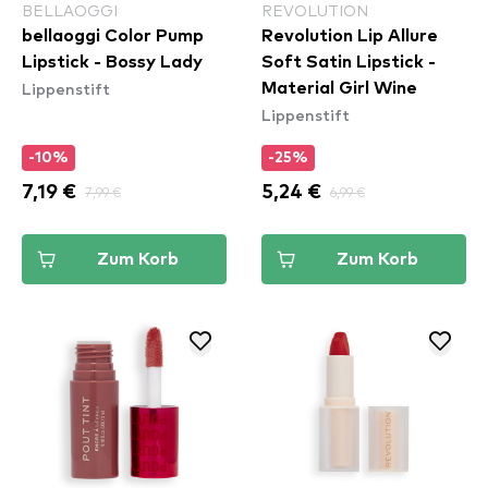
BELLAOGGI
REVOLUTION
bellaoggi Color Pump
Revolution Lip Allure
Lipstick - Bossy Lady
Soft Satin Lipstick -
Lippenstift
Material Girl Wine
Lippenstift
-10%
-25%
7,19 €
7,99 €
5,24 €
6,99 €
Zum Korb
Zum Korb