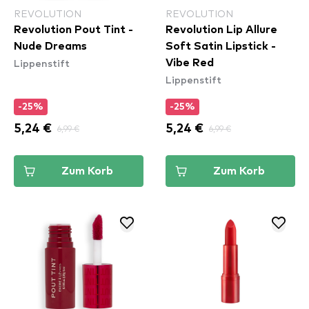
REVOLUTION
REVOLUTION
Revolution Pout Tint -
Revolution Lip Allure
Nude Dreams
Soft Satin Lipstick -
Lippenstift
Vibe Red
Lippenstift
-25%
-25%
5,24 €
6,99 €
5,24 €
6,99 €
Zum Korb
Zum Korb