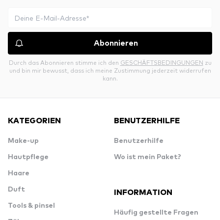
Abonnieren
Durch das Abonnieren stimme ich den
GESCHÄFTSBEDINGUNGEN
zu
und bin mir bewusst, dass ich meine Zustimmung jederzeit widerrufen
kann.
KATEGORIEN
BENUTZERHILFE
Make-up
Benutzerhilfe
Hautpflege
Wo ist mein Paket?
Haare
Duft
INFORMATION
Tools & pinsel
Häufig gestellte Fragen