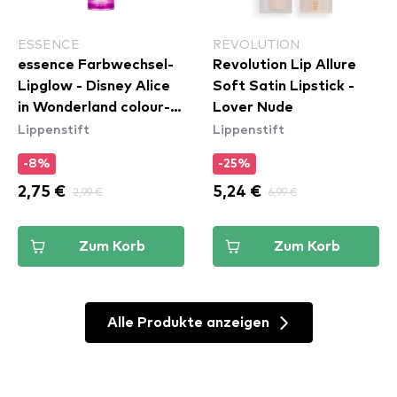
ESSENCE
REVOLUTION
essence Farbwechsel-
Revolution Lip Allure
Lipglow - Disney Alice
Soft Satin Lipstick -
in Wonderland colour-
Lover Nude
Lippenstift
Lippenstift
changing lip glow 01
-8%
-25%
2,75 €
2,99 €
5,24 €
6,99 €
Zum Korb
Zum Korb
Alle Produkte anzeigen