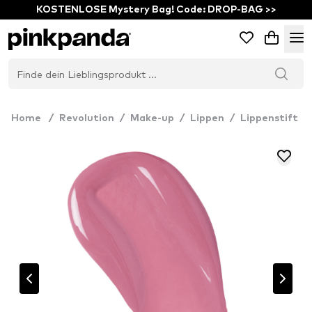
KOSTENLOSE Mystery Bag! Code: DROP-BAG >>
Home
/
Revolution
/
Make-up
/
Lippen
/
Lippenstift