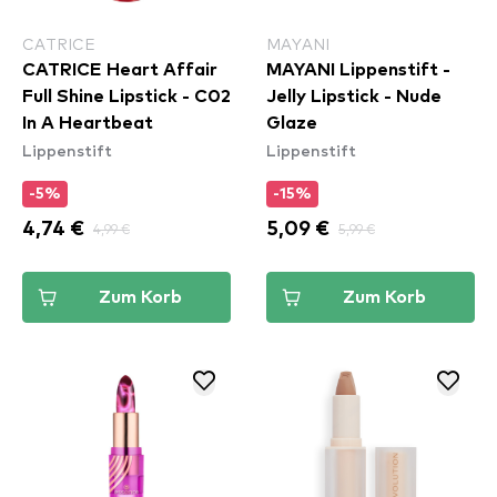
CATRICE
MAYANI
CATRICE Heart Affair
MAYANI Lippenstift -
Full Shine Lipstick - C02
Jelly Lipstick - Nude
In A Heartbeat
Glaze
Lippenstift
Lippenstift
-5%
-15%
4,74 €
4,99 €
5,09 €
5,99 €
Zum Korb
Zum Korb