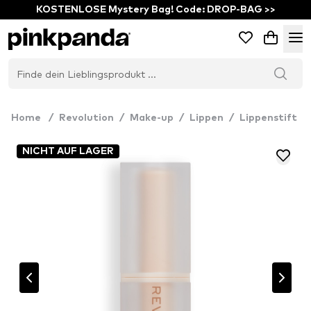
KOSTENLOSE Mystery Bag! Code: DROP-BAG >>
Home
/
Revolution
/
Make-up
/
Lippen
/
Lippenstift
NICHT AUF LAGER