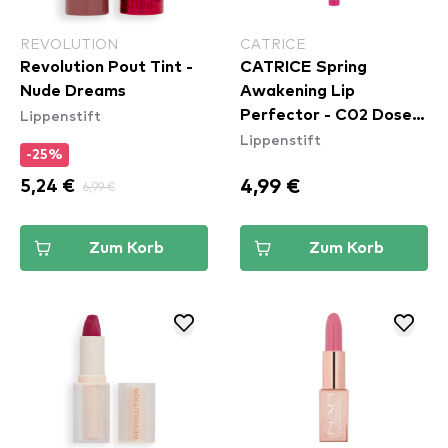
REVOLUTION
CATRICE
Revolution Pout Tint -
CATRICE Spring
Nude Dreams
Awakening Lip
Lippenstift
Perfector - C02 Dose
Lippenstift
Of Confidence
-25%
4,99 €
5,24 €
6,99 €
Zum Korb
Zum Korb