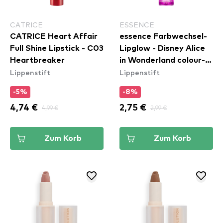
CATRICE
ESSENCE
CATRICE Heart Affair
essence Farbwechsel-
Full Shine Lipstick - C03
Lipglow - Disney Alice
Heartbreaker
in Wonderland colour-
Lippenstift
Lippenstift
changing lip glow 01
-5%
-8%
4,74 €
4,99 €
2,75 €
2,99 €
Zum Korb
Zum Korb