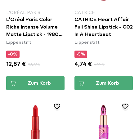
L’ORÉAL PARIS
CATRICE
L’Oréal Paris Color
CATRICE Heart Affair
Riche Intense Volume
Full Shine Lipstick - C02
Matte Lipstick - 1980
In A Heartbeat
Lippenstift
Lippenstift
L'Ambre​
-8%
-5%
12,87 €
13,99 €
4,74 €
4,99 €
Zum Korb
Zum Korb