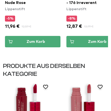
Nude Rose
- 176 Irreverent
Lippenstift
Lippenstift
-5%
-8%
11,96 €
12,59 €
12,87 €
13,99 €
Zum Korb
Zum Korb
PRODUKTE AUS DERSELBEN
KATEGORIE