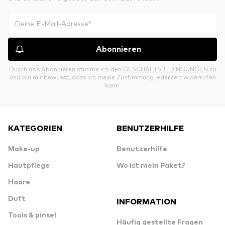
Abonnieren
Durch das Abonnieren stimme ich den
GESCHÄFTSBEDINGUNGEN
zu
und bin mir bewusst, dass ich meine Zustimmung jederzeit widerrufen
kann.
KATEGORIEN
BENUTZERHILFE
Make-up
Benutzerhilfe
Hautpflege
Wo ist mein Paket?
Haare
Duft
INFORMATION
Tools & pinsel
Häufig gestellte Fragen