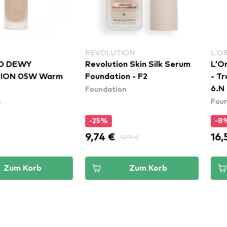
ON
L’ORÉAL PARIS
REV
 Skin Silk Serum
L’Oréal Paris Gesichtspuder
Rev
n - F2
- True Match Foundation -
Fou
n
Fou
6.N Honey
Foundation
-8%
-1
16,55 €
10,
,99 €
17,99 €
Zum Korb
Zum Korb