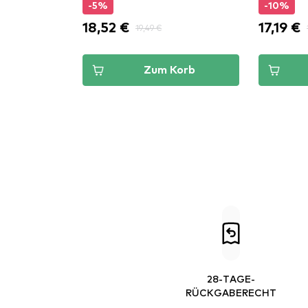
-5%
-10%
18,52 €
17,19 €
19,49 €
Zum Korb
28-TAGE-
RÜCKGABERECHT