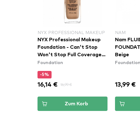
NAL MAKEUP
NAM
REVOLUTI
al Makeup
Nam FLUID DEWY
Revolution
FOUNDATION 05W Warm
Foundatio
Foundatio
l Coverage
Beige
Foundation
-25%
13,99 €
9,74 €
12
Korb
Zum Korb