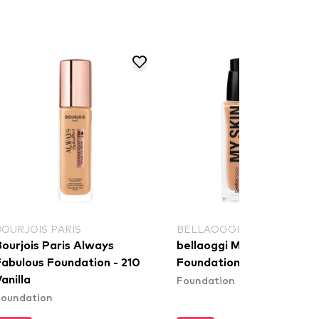
BOURJOIS PARIS
BELLAOGGI
ourjois Paris Always
bellaoggi My Skin Tone
Fabulous Foundation - 210
Foundation - Dune
Foundation
anilla
Foundation