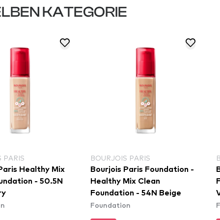
LBEN KATEGORIE
 PARIS
BOURJOIS PARIS
Paris Healthy Mix
Bourjois Paris Foundation -
B
undation - 50.5N
Healthy Mix Clean
ry
Foundation - 54N Beige
V
on
Foundation