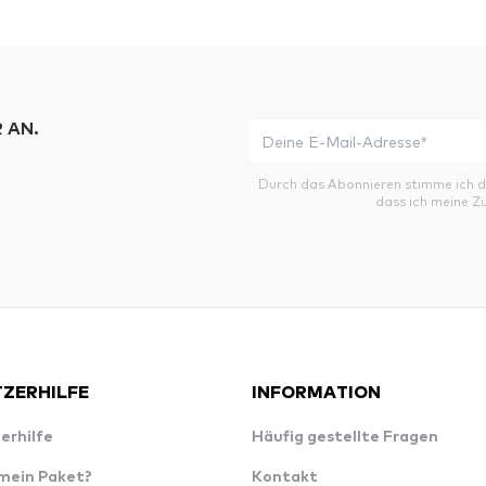
 AN.
Durch das Abonnieren stimme ich 
dass ich meine Z
ZERHILFE
INFORMATION
erhilfe
Häufig gestellte Fragen
 mein Paket?
Kontakt