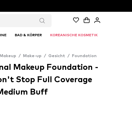
HNE
BAD & KÖRPER
KOREANISCHE KOSMETIK
 Makeup
/
Make-up
/
Gesicht
/
Foundation
nal Makeup Foundation -
n't Stop Full Coverage
Medium Buff