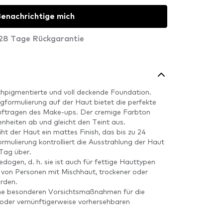
enachrichtige mich
28 Tage Rückgarantie
ochpigmentierte und voll deckende Foundation.
formulierung auf der Haut bietet die perfekte
uftragen des Make-ups. Der cremige Farbton
enheiten ab und gleicht den Teint aus.
iht der Haut ein mattes Finish, das bis zu 24
rmulierung kontrolliert die Ausstrahlung der Haut
Tag über.
dogen, d. h. sie ist auch für fettige Hauttypen
 von Personen mit Mischhaut, trockener oder
rden.
ine besonderen Vorsichtsmaßnahmen für die
der vernünftigerweise vorhersehbaren