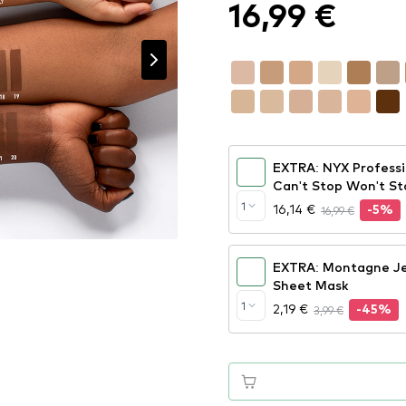
16,99 €
EXTRA: NYX Professi
Can't Stop Won't St
True Beige (CSWSF
1
16,14 €
16,99 €
-5%
EXTRA: Montagne Je
Sheet Mask
1
2,19 €
3,99 €
-45%