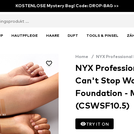
KOSTENLOSE Mystery Bag! Code: DROP-BAG >>
UP
HAUTPFLEGE
HAARE
DUFT
TOOLS & PINSEL
ZÄ
Home
/
NYX Professional
NYX Professio
Can't Stop Wo
Foundation - 
(CSWSF10.5)
TRY IT ON