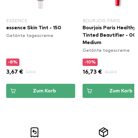
ESSENCE
BOURJOIS PARIS
essence Skin Tint - 150
Bourjois Paris Healthy
Getönte tagescreme
Tinted Beautifier - 00
Medium
Getönte tagescreme
-8%
-10%
3,67 €
3,99 €
16,73 €
18,59 €
Zum Korb
Zum Korb