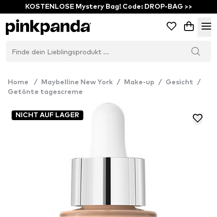
KOSTENLOSE Mystery Bag! Code: DROP-BAG >>
Home
/
Maybelline New York
/
Make-up
/
Gesicht
/
Getönte tagescreme
NICHT AUF LAGER