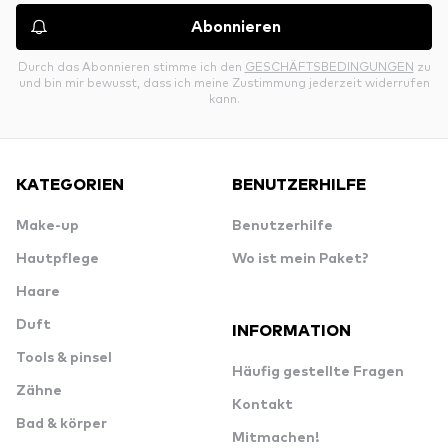
Abonnieren
Durch das Abonnieren stimme ich den
GESCHÄFTSBEDINGUNGEN
zu
und bin mir bewusst, dass ich meine Zustimmung jederzeit widerrufen
kann.
KATEGORIEN
BENUTZERHILFE
Make-up
Benutzerhilfe
Hautpflege
Wo ist mein Paket?
Haare
Duft
INFORMATION
Tools & pinsel
Häufig gestellte Fragen
Zähne
Kontakt
Bad & körper
Mitmachen!