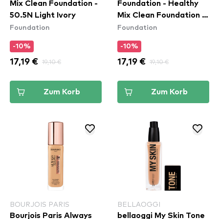
Mix Clean Foundation -
Foundation - Healthy
50.5N Light Ivory
Mix Clean Foundation -
Foundation
Foundation
54N Beige
-10%
-10%
17,19 €
19,10 €
17,19 €
19,10 €
Zum Korb
Zum Korb
BOURJOIS PARIS
BELLAOGGI
Bourjois Paris Always
bellaoggi My Skin Tone