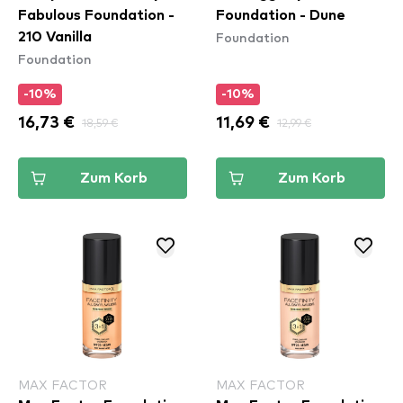
Fabulous Foundation -
Foundation - Dune
Foundation
210 Vanilla
Foundation
-10%
-10%
16,73 €
18,59 €
11,69 €
12,99 €
Zum Korb
Zum Korb
MAX FACTOR
MAX FACTOR