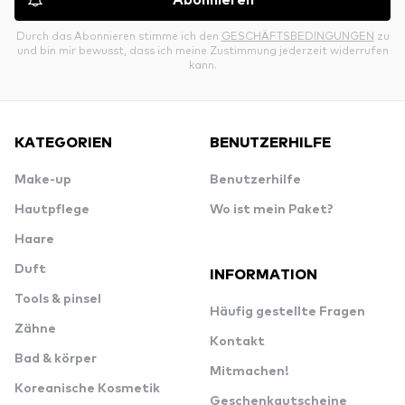
Abonnieren
Durch das Abonnieren stimme ich den
GESCHÄFTSBEDINGUNGEN
zu
und bin mir bewusst, dass ich meine Zustimmung jederzeit widerrufen
kann.
KATEGORIEN
BENUTZERHILFE
Make-up
Benutzerhilfe
Hautpflege
Wo ist mein Paket?
Haare
Duft
INFORMATION
Tools & pinsel
Häufig gestellte Fragen
Zähne
Kontakt
Bad & körper
Mitmachen!
Koreanische Kosmetik
Geschenkgutscheine