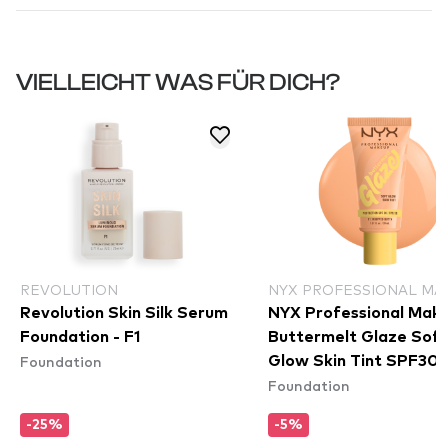
VIELLEICHT WAS FÜR DICH?
REVOLUTION
NYX PROFESSIONAL MA
Revolution Skin Silk Serum
NYX Professional Mak
Foundation - F1
Buttermelt Glaze Soft
Foundation
Glow Skin Tint SPF30 
Foundation
Whipped Butta
-25%
-5%