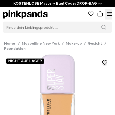
KOSTENLOSE Mystery Bag! Code: DROP-BAG >>
Home
/
Maybelline New York
/
Make-up
/
Gesicht
/
Foundation
NICHT AUF LAGER