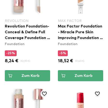
REVOLUTION
MAX FACTOR
Revolution Foundation-
Max Factor Foundation
Conceal & Define Full
- Miracle Pure Skin
Coverage Foundation -
Improving Foundation -
Foundation
Foundation
F3
50 Natural Rose
-25%
-5%
8,24 €
10,99 €
18,52 €
19,49 €
Zum Korb
Zum Korb