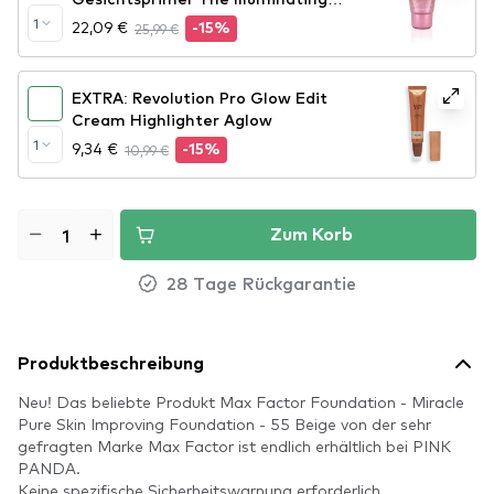
One
1
22,09 €
25,99 €
-15%
EXTRA: Revolution Pro Glow Edit
Cream Highlighter Aglow
1
9,34 €
10,99 €
-15%
Zum Korb
28 Tage Rückgarantie
Produktbeschreibung
Neu! Das beliebte Produkt Max Factor Foundation - Miracle
Pure Skin Improving Foundation - 55 Beige von der sehr
gefragten Marke Max Factor ist endlich erhältlich bei PINK
PANDA.
Keine spezifische Sicherheitswarnung erforderlich.