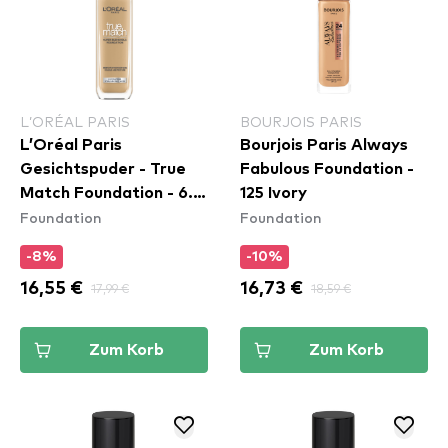
L’ORÉAL PARIS
BOURJOIS PARIS
L’Oréal Paris
Bourjois Paris Always
Gesichtspuder - True
Fabulous Foundation -
Match Foundation - 6.N
125 Ivory
Foundation
Foundation
Honey
-8%
-10%
16,55 €
17,99 €
16,73 €
18,59 €
Zum Korb
Zum Korb