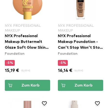
NYX PROFESSIONAL
NYX PROFESSIONAL
MAKEUP
MAKEUP
NYX Professional
NYX Professional
Makeup Buttermelt
Makeup Foundation -
Glaze Soft Glow Skin
Can't Stop Won't Stop
Foundation
Foundation
Tint SPF30 - Vanilla
Full Coverage
Bean Butta
Foundation - Classic
-5%
-5%
Tan (CSWSF12)
15,19 €
15,99 €
16,14 €
16,99 €
Zum Korb
Zum Korb