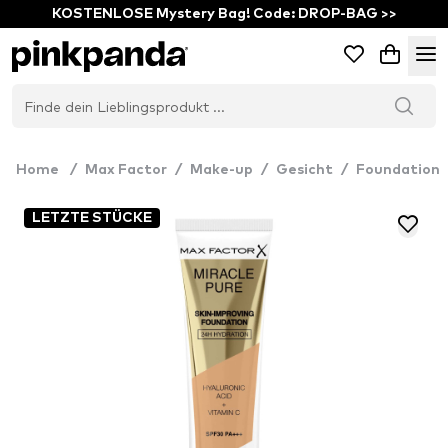
KOSTENLOSE Mystery Bag! Code: DROP-BAG >>
Home
/
Max Factor
/
Make-up
/
Gesicht
/
Foundation
LETZTE STÜCKE