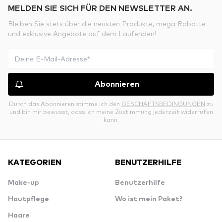
MELDEN SIE SICH FÜR DEN NEWSLETTER AN.
Bleiben Sie stets über die neusten Produkte, mega Rabatte
und exklusive Angebote auf dem Laufenden!
Abonnieren
Durch das Abonnieren stimme ich den
GESCHÄFTSBEDINGUNGEN
zu
und bin mir bewusst, dass ich meine Zustimmung jederzeit widerrufen
kann.
KATEGORIEN
BENUTZERHILFE
Make-up
Benutzerhilfe
Hautpflege
Wo ist mein Paket?
Haare