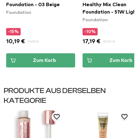
Foundation - 03 Beige
Healthy Mix Clean
Foundation
Foundation - 51W Ligh
Foundation
Vanilla
-15%
-10%
10,19 €
11,99 €
17,19 €
19,10 €
Zum Korb
Zum Korb
PRODUKTE AUS DERSELBEN
KATEGORIE