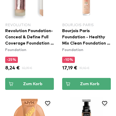
REVOLUTION
BOURJOIS PARIS
Revolution Foundation-
Bourjois Paris
Conceal & Define Full
Foundation - Healthy
Coverage Foundation -
Mix Clean Foundation -
Foundation
Foundation
F5
50C Rose Ivory
-25%
-10%
8,24 €
10,99 €
17,19 €
19,10 €
Zum Korb
Zum Korb