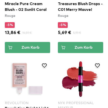
Miracle Pure Cream
Treasures Blush Drops -
Blush - 02 Sunlit Coral
C01 Merry Mauve!
Rouge
Rouge
-5%
-5%
13,86 €
14,59 €
5,69 €
5,99 €
Zum Korb
Zum Korb
REVOLUTION
NYX PROFESSIONAL
MAKEUP