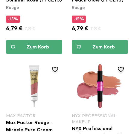
Summer Rose (FFCLT3)
Peach Glow (FFCLT5)
Rouge
Rouge
-15%
-15%
6,79 €
7,99 €
6,79 €
7,99 €
Zum Korb
Zum Korb
MAX FACTOR
NYX PROFESSIONAL
MAKEUP
Max Factor Rouge -
NYX Professional
Miracle Pure Cream