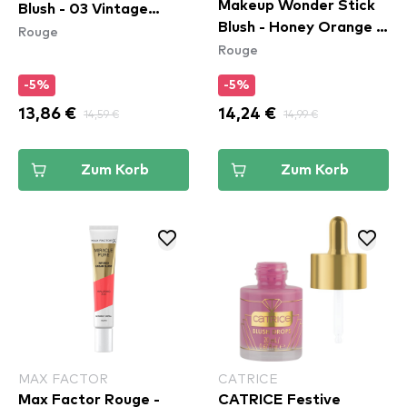
Makeup Wonder Stick
Blush - 03 Vintage
Blush - Honey Orange &
Rouge
Peony
Rouge
Rose (WSB02)
-5%
-5%
13,86 €
14,59 €
14,24 €
14,99 €
Zum Korb
Zum Korb
MAX FACTOR
CATRICE
Max Factor Rouge -
CATRICE Festive