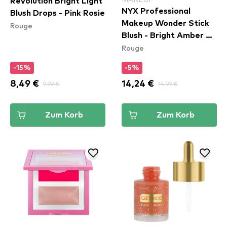
Revolution Bright Light
NYX Professional
Blush Drops - Pink Rosie
Makeup Wonder Stick
Rouge
Blush - Bright Amber &
Rouge
Fuschia (WSB05)
-15%
-5%
8,49 €
9,99 €
14,24 €
14,99 €
Zum Korb
Zum Korb