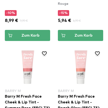
Rouge
Set
-10%
-15%
8,99 €
9,99 €
5,94 €
6,99 €
Zum Korb
Zum Korb
BARRY M
BARRY M
Barry M Fresh Face
Barry M Fresh Face
Cheek & Lip Tint -
Cheek & Lip Tint -