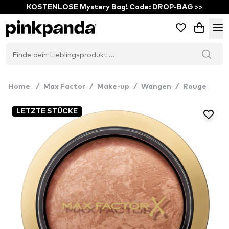
KOSTENLOSE Mystery Bag! Code: DROP-BAG >>
Home
/
Max Factor
/
Make-up
/
Wangen
/
Rouge
LETZTE STÜCKE