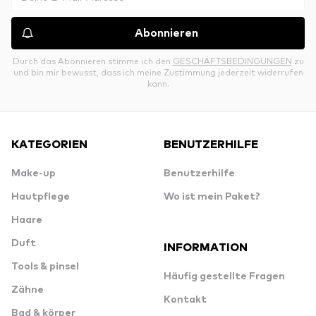
Abonnieren
Durch das Abonnieren stimme ich den
GESCHÄFTSBEDINGUNGEN
zu
und bin mir bewusst, dass ich meine Zustimmung jederzeit widerrufen
kann.
KATEGORIEN
BENUTZERHILFE
Make-up
Benutzerhilfe
Hautpflege
Wo ist mein Paket?
Haare
Duft
INFORMATION
Tools & pinsel
Häufig gestellte Fragen
Zähne
Kontakt
Bad & körper