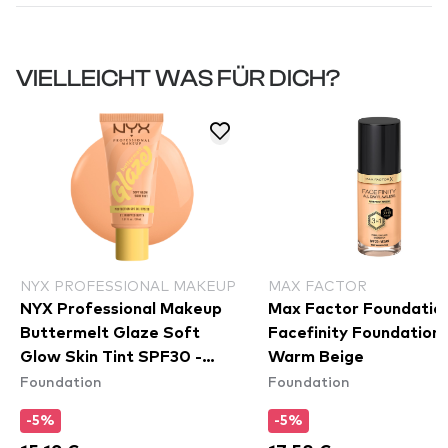
VIELLEICHT WAS FÜR DICH?
NYX PROFESSIONAL MAKEUP
MAX FACTOR
NYX Professional Makeup
Max Factor Foundation
Buttermelt Glaze Soft
Facefinity Foundation
Glow Skin Tint SPF30 -
Warm Beige
Foundation
Foundation
Whipped Butta
-5%
-5%