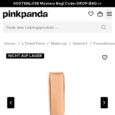
KOSTENLOSE Mystery Bag! Code: DROP-BAG >>
Home
/
L’Oréal Paris
/
Make-up
/
Gesicht
/
Foundation
NICHT AUF LAGER