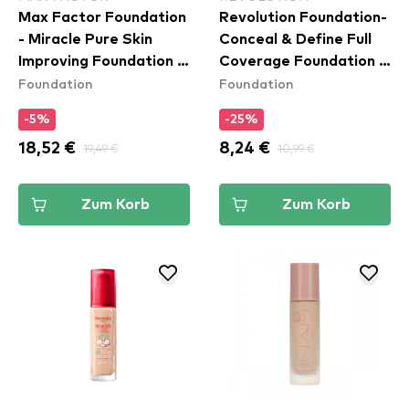
Max Factor Foundation
Revolution Foundation-
- Miracle Pure Skin
Conceal & Define Full
Improving Foundation -
Coverage Foundation -
Foundation
Foundation
50 Natural Rose
F5
-5%
-25%
18,52 €
19,49 €
8,24 €
10,99 €
Zum Korb
Zum Korb