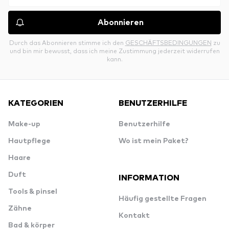
Abonnieren
Durch das Abonnieren stimme ich den
GESCHÄFTSBEDINGUNGEN
zu
und bin mir bewusst, dass ich meine Zustimmung jederzeit widerrufen
kann.
KATEGORIEN
BENUTZERHILFE
Make-up
Benutzerhilfe
Hautpflege
Wo ist mein Paket?
Haare
Duft
INFORMATION
Tools & pinsel
Häufig gestellte Fragen
Zähne
Kontakt
Bad & körper