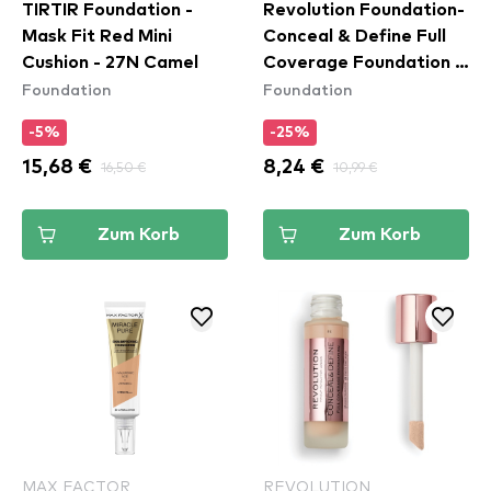
TIRTIR Foundation -
Revolution Foundation-
Mask Fit Red Mini
Conceal & Define Full
Cushion - 27N Camel
Coverage Foundation -
Foundation
Foundation
F3
-5%
-25%
15,68 €
16,50 €
8,24 €
10,99 €
Zum Korb
Zum Korb
MAX FACTOR
REVOLUTION