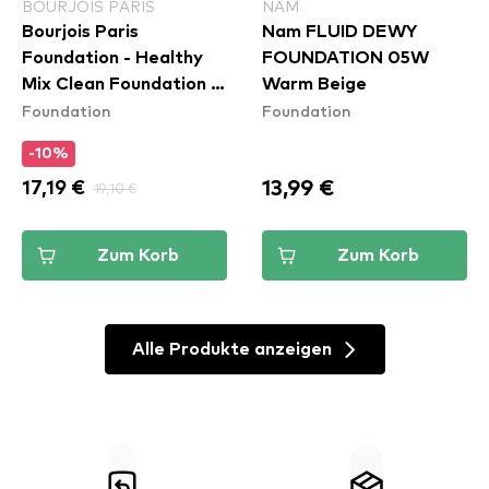
BOURJOIS PARIS
NAM
Bourjois Paris
Nam FLUID DEWY
Foundation - Healthy
FOUNDATION 05W
Mix Clean Foundation -
Warm Beige
Foundation
Foundation
50C Rose Ivory
-10%
13,99 €
17,19 €
19,10 €
Zum Korb
Zum Korb
Alle Produkte anzeigen