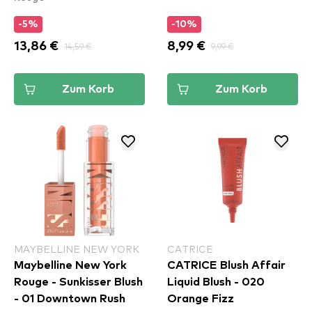
-5%
-10%
13,86 €
14,59 €
8,99 €
9,99 €
Zum Korb
Zum Korb
MAYBELLINE NEW YORK
CATRICE
Maybelline New York
CATRICE Blush Affair
Rouge - Sunkisser Blush
Liquid Blush - 020
- 01 Downtown Rush​
Orange Fizz