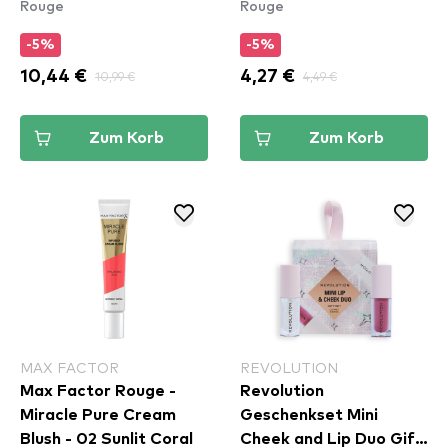
Rouge
Rouge
-5%
-5%
10,44 €
10,99 €
4,27 €
4,49 €
Zum Korb
Zum Korb
MAX FACTOR
REVOLUTION
Max Factor Rouge -
Revolution
Miracle Pure Cream
Geschenkset Mini
Blush - 02 Sunlit Coral
Cheek and Lip Duo Gift