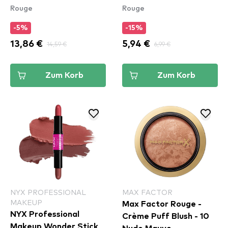
Rouge
Rouge
Set
-5%
-15%
13,86 €
14,59 €
5,94 €
6,99 €
Zum Korb
Zum Korb
NYX PROFESSIONAL
MAX FACTOR
MAKEUP
Max Factor Rouge -
NYX Professional
Crème Puff Blush - 10
Makeup Wonder Stick