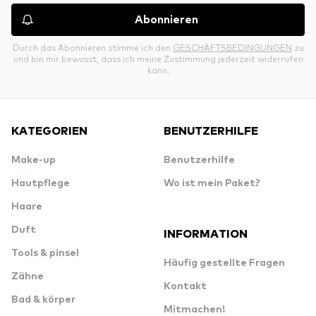
Abonnieren
Durch das Abonnieren stimme ich den
GESCHÄFTSBEDINGUNGEN
zu
und bin mir bewusst, dass ich meine Zustimmung jederzeit widerrufen
kann.
KATEGORIEN
BENUTZERHILFE
Make-up
Benutzerhilfe
Hautpflege
Wo ist mein Paket?
Haare
Duft
INFORMATION
Tools & pinsel
Häufig gestellte Fragen
Zähne
Kontakt
Bad & körper
Mitmachen!