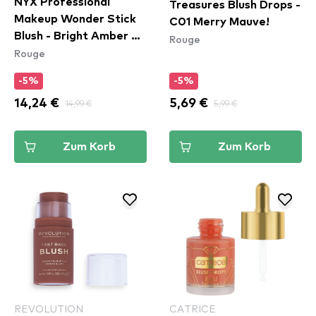
NYX Professional
Treasures Blush Drops -
Makeup Wonder Stick
C01 Merry Mauve!
Blush - Bright Amber &
Rouge
Rouge
Fuschia (WSB05)
-5%
-5%
14,24 €
14,99 €
5,69 €
5,99 €
Zum Korb
Zum Korb
REVOLUTION
CATRICE