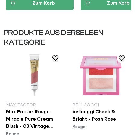
Zum Korb
Zum Korb
PRODUKTE AUS DERSELBEN
KATEGORIE
MAX FACTOR
BELLAOGGI
Max Factor Rouge -
bellaoggi Cheek &
Miracle Pure Cream
Bright - Posh Rose
Rouge
Blush - 03 Vintage
Rouge
Peony