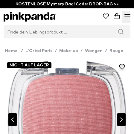
KOSTENLOSE Mystery Bag! Code: DROP-BAG >>
Home
/
L’Oréal Paris
/
Make-up
/
Wangen
/
Rouge
NICHT AUF LAGER