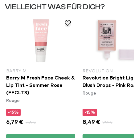
VIELLEICHT WAS FÜR DICH?
BARRY M
REVOLUTION
Barry M Fresh Face Cheek &
Revolution Bright Ligh
Lip Tint - Summer Rose
Blush Drops - Pink Rosi
Rouge
(FFCLT3)
Rouge
-15%
-15%
6,79 €
7,99 €
8,49 €
9,99 €