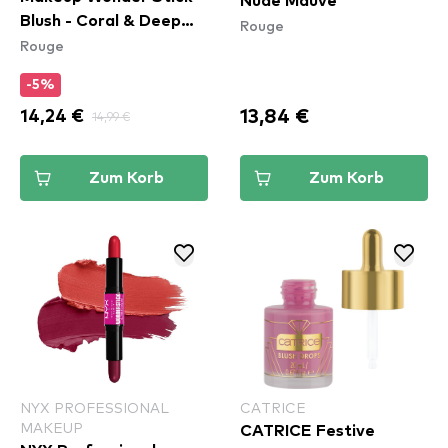
Nude Mauve
Blush - Coral & Deep
Rouge
Rouge
Peach (WSB03)
-5%
13,84 €
14,24 €
14,99 €
Zum Korb
Zum Korb
NYX PROFESSIONAL
CATRICE
MAKEUP
CATRICE Festive