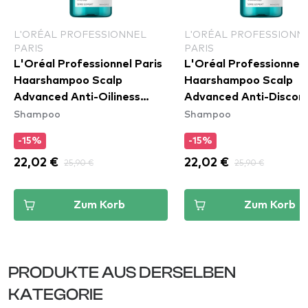
L'ORÉAL PROFESSIONNEL
L'ORÉAL PROFESSIONN
PARIS
PARIS
L'Oréal Professionnel Paris
L'Oréal Professionnel 
Haarshampoo Scalp
Haarshampoo Scalp
Advanced Anti-Oiliness
Advanced Anti-Discom
Shampoo
Shampoo
Dermo-Purifier Shampoo
Dermo-Regulator Sha
-15%
-15%
22,02 €
25,90 €
22,02 €
25,90 €
Zum Korb
Zum Korb
PRODUKTE AUS DERSELBEN
KATEGORIE