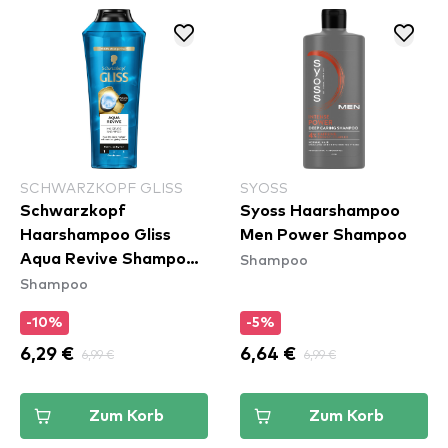
SCHWARZKOPF GLISS
SYOSS
Schwarzkopf
Syoss Haarshampoo
Haarshampoo Gliss
Men Power Shampoo
Shampoo
Aqua Revive Shampoo
Shampoo
(400ml)
-10%
-5%
6,29 €
6,99 €
6,64 €
6,99 €
Zum Korb
Zum Korb