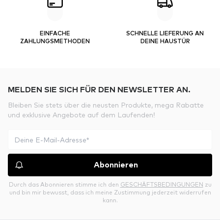
EINFACHE
SCHNELLE LIEFERUNG AN
ZAHLUNGSMETHODEN
DEINE HAUSTÜR
MELDEN SIE SICH FÜR DEN NEWSLETTER AN.
Bleiben Sie stets über die neusten Produkte, mega Rabatte
und exklusive Angebote auf dem Laufenden!
Abonnieren
Durch das Abonnieren stimme ich den
GESCHÄFTSBEDINGUNGEN
zu
und bin mir bewusst, dass ich meine Zustimmung jederzeit widerrufen
kann.