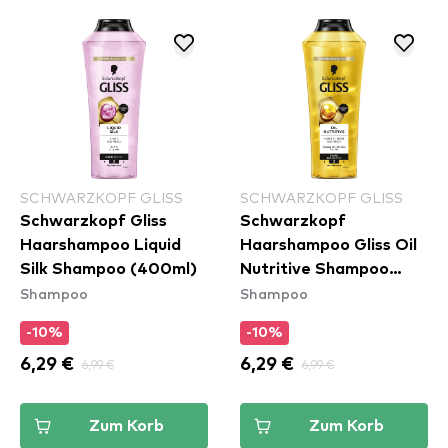
SCHWARZKOPF GLISS
SCHWARZKOPF GLISS
Schwarzkopf Gliss
Schwarzkopf
Haarshampoo Liquid
Haarshampoo Gliss Oil
Silk Shampoo (400ml)
Nutritive Shampoo
Shampoo
Shampoo
(400ml)
-10%
-10%
6,29 €
6,99 €
6,29 €
6,99 €
Zum Korb
Zum Korb