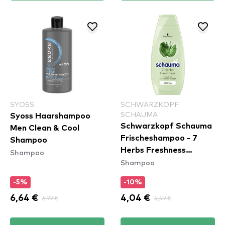
SYOSS
SCHWARZKOPF
SCHAUMA
Syoss Haarshampoo
Schwarzkopf Schauma
Men Clean & Cool
Frischeshampoo - 7
Shampoo
Herbs Freshness
Shampoo
Shampoo
Shampoo
-5%
-10%
6,64 €
6,99 €
4,04 €
4,49 €