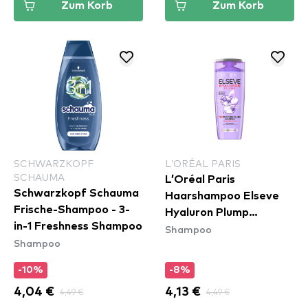
Zum Korb
Zum Korb
SCHWARZKOPF
L’ORÉAL PARIS
SCHAUMA
L’Oréal Paris
Schwarzkopf Schauma
Haarshampoo Elseve
Frische-Shampoo - 3-
Hyaluron Plump
in-1 Freshness Shampoo
Shampoo
Shampoo
Shampoo
-10%
-8%
4,04 €
4,49 €
4,13 €
4,49 €