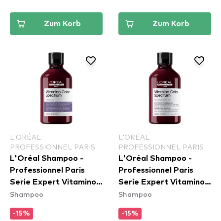
Zum Korb
Zum Korb
L'ORÉAL
L'ORÉAL
PROFESSIONNEL PARIS
PROFESSIONNEL PARIS
L'Oréal Shampoo -
L'Oréal Shampoo -
Professionnel Paris
Professionnel Paris
Serie Expert Vitamino
Serie Expert Vitamino
Shampoo
Shampoo
Color Spectrum
Color Spectrum
Neutralising Shampoo
Shampoo
-15%
-15%