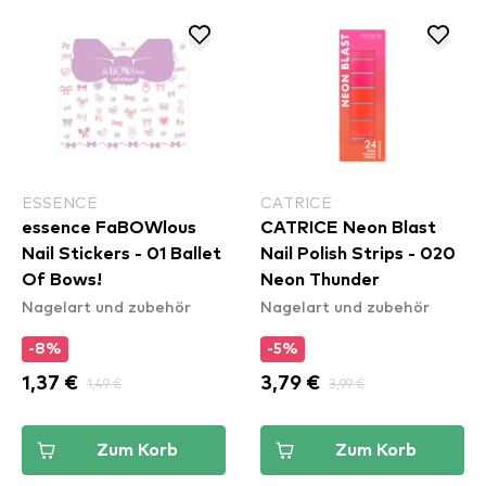
ESSENCE
CATRICE
essence FaBOWlous
CATRICE Neon Blast
Nail Stickers - 01 Ballet
Nail Polish Strips - 020
Of Bows!
Neon Thunder
Nagelart und zubehör
Nagelart und zubehör
-8%
-5%
1,37 €
1,49 €
3,79 €
3,99 €
Zum Korb
Zum Korb