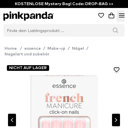
KOSTENLOSE Mystery Bag! Code: DROP-BAG >>
Home
/
essence
/
Make-up
/
Nägel
/
Nagelart und zubehör
NICHT AUF LAGER