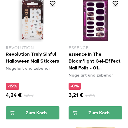
REVOLUTION
ESSENCE
Revolution Truly Sinful
essence In The
Halloween Nail Stickers
Bloom'light Gel-Effect
Nagelart und zubehör
Nail Foils - 01
Nagelart und zubehör
Moonflowers Are My
Favorite
-15%
-8%
4,24 €
4,99 €
3,21 €
3,49 €
Zum Korb
Zum Korb