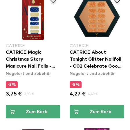
CATRICE
CATRICE
CATRICE Magic
CATRICE About
Christmas Story
Tonight Glitter Nailfoil
Manicure Nail Foils -
- C02 Celebrate Good
Nagelart und zubehör
Nagelart und zubehör
C01 Drosselmeyer's
Times
Surprises
-5%
-5%
3,75 €
3,95 €
4,27 €
4,49 €
Zum Korb
Zum Korb