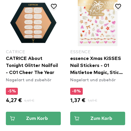
CATRICE
ESSENCE
CATRICE About
essence Xmas KiSSES
Tonight Glitter Nailfoil
Nail Stickers - 01
- C01 Cheer The Year
Mistletoe Magic, Stick
Nagelart und zubehör
Nagelart und zubehör
Around!
-5%
-8%
4,27 €
4,49 €
1,37 €
1,49 €
Zum Korb
Zum Korb