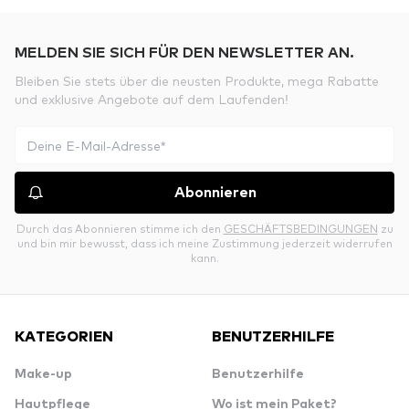
MELDEN SIE SICH FÜR DEN NEWSLETTER AN.
Bleiben Sie stets über die neusten Produkte, mega Rabatte
und exklusive Angebote auf dem Laufenden!
Abonnieren
Durch das Abonnieren stimme ich den
GESCHÄFTSBEDINGUNGEN
zu
und bin mir bewusst, dass ich meine Zustimmung jederzeit widerrufen
kann.
KATEGORIEN
BENUTZERHILFE
Make-up
Benutzerhilfe
Hautpflege
Wo ist mein Paket?