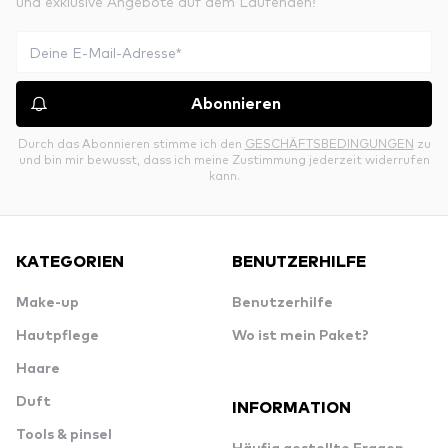
und exklusive Angebote auf dem Laufenden!
Abonnieren
Durch das Abonnieren stimme ich den
GESCHÄFTSBEDINGUNGEN
zu
und bin mir bewusst, dass ich meine Zustimmung jederzeit widerrufen
kann.
KATEGORIEN
BENUTZERHILFE
Make-up
Benutzerhilfe
Hautpflege
Wo ist mein Paket?
Haare
Duft
INFORMATION
Tools & pinsel