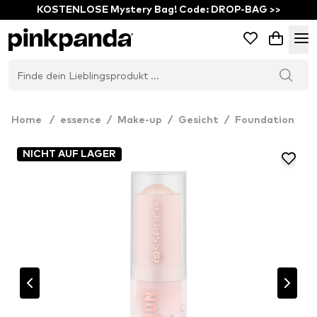
KOSTENLOSE Mystery Bag! Code: DROP-BAG >>
Home
/
essence
/
Make-up
/
Gesicht
/
Foundation
NICHT AUF LAGER