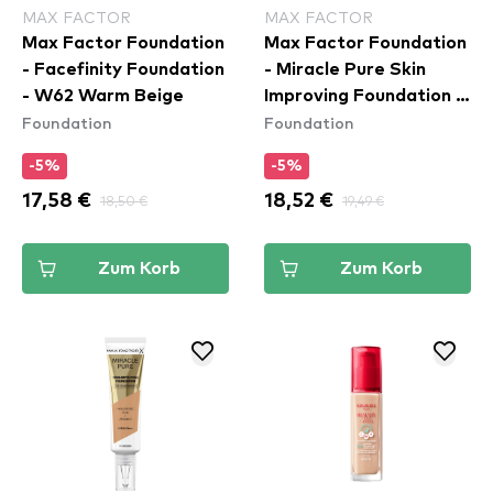
MAX FACTOR
MAX FACTOR
Max Factor Foundation
Max Factor Foundation
- Facefinity Foundation
- Miracle Pure Skin
- W62 Warm Beige
Improving Foundation -
Foundation
Foundation
55 Beige
-5%
-5%
17,58 €
18,50 €
18,52 €
19,49 €
Zum Korb
Zum Korb