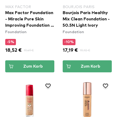
MAX FACTOR
BOURJOIS PARIS
Max Factor Foundation
Bourjois Paris Healthy
- Miracle Pure Skin
Mix Clean Foundation -
Improving Foundation -
50.5N Light Ivory
Foundation
Foundation
75 Golden
-5%
-10%
18,52 €
19,49 €
17,19 €
19,10 €
Zum Korb
Zum Korb