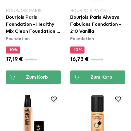
BOURJOIS PARIS
BOURJOIS PARIS
Bourjois Paris
Bourjois Paris Always
Foundation - Healthy
Fabulous Foundation -
Mix Clean Foundation -
210 Vanilla
Foundation
Foundation
54N Beige
-10%
-10%
17,19 €
19,10 €
16,73 €
18,59 €
Zum Korb
Zum Korb