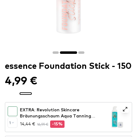
essence Foundation Stick - 150
4,99 €
EXTRA: Revolution Skincare
Bräunungsschaum Aqua Tanning
Mousse - Dark
1
14,44 €
16,99 €
-15%