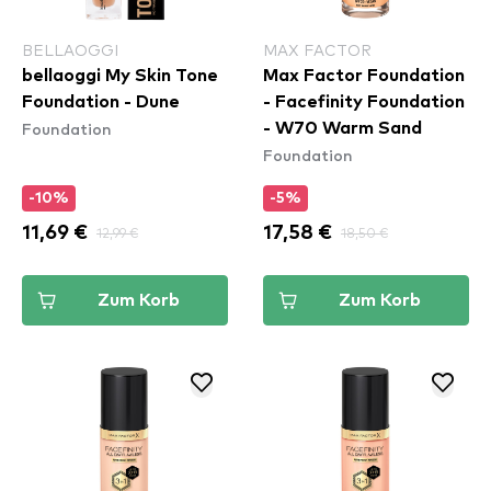
BELLAOGGI
MAX FACTOR
bellaoggi My Skin Tone
Max Factor Foundation
Foundation - Dune
- Facefinity Foundation
Foundation
- W70 Warm Sand
Foundation
-10%
-5%
11,69 €
12,99 €
17,58 €
18,50 €
Zum Korb
Zum Korb