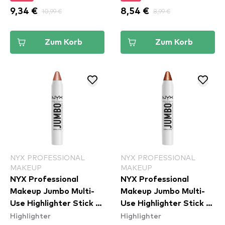
9,34 €
10,99 €
8,54 €
8,99 €
Zum Korb
Zum Korb
NYX PROFESSIONAL
NYX PROFESSIONAL
MAKEUP
MAKEUP
NYX Professional
NYX Professional
Makeup Jumbo Multi-
Makeup Jumbo Multi-
Use Highlighter Stick -
Use Highlighter Stick -
Highlighter
Highlighter
Coconut Cake (JHS01)
Flan (JHS06)