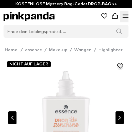
KOSTENLOSE Mystery Bag! Code: DROP-BAG >>
Home
/
essence
/
Make-up
/
Wangen
/
Highlighter
NICHT AUF LAGER