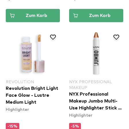
Zum Korb
Zum Korb
REVOLUTION
NYX PROFESSIONAL
MAKEUP
Revolution Bright Light
NYX Professional
Face Glow - Lustre
Makeup Jumbo Multi-
Medium Light
Use Highlighter Stick -
Highlighter
Highlighter
Apple Pie (JHS05)
-15%
-5%