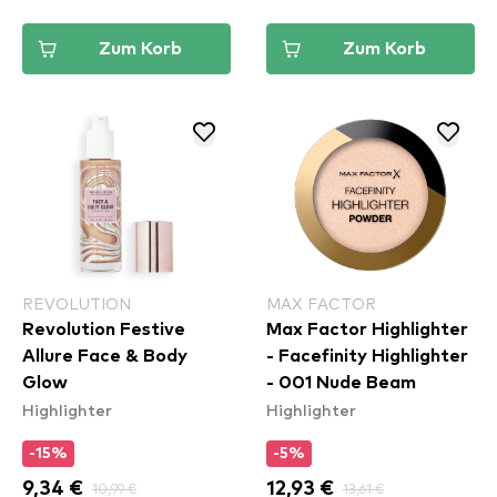
Zum Korb
Zum Korb
REVOLUTION
MAX FACTOR
Revolution Festive
Max Factor Highlighter
Allure Face & Body
- Facefinity Highlighter
Glow
- 001 Nude Beam
Highlighter
Highlighter
-15%
-5%
9,34 €
10,99 €
12,93 €
13,61 €