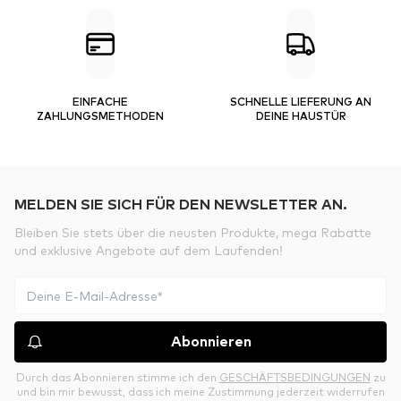
EINFACHE
SCHNELLE LIEFERUNG AN
ZAHLUNGSMETHODEN
DEINE HAUSTÜR
MELDEN SIE SICH FÜR DEN NEWSLETTER AN.
Bleiben Sie stets über die neusten Produkte, mega Rabatte
und exklusive Angebote auf dem Laufenden!
Abonnieren
Durch das Abonnieren stimme ich den
GESCHÄFTSBEDINGUNGEN
zu
und bin mir bewusst, dass ich meine Zustimmung jederzeit widerrufen