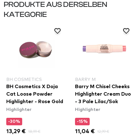
PRODUKTE AUS DERSELBEN
KATEGORIE
BH COSMETICS
BARRY M
BH Cosmetics X Doja
Barry M Chisel Cheeks
Cat Loose Powder
Highlighter Cream Duo
Highlighter - Rose Gold
- 3 Pale Lilac/Sok
Highlighter
Highlighter
-30%
-15%
13,29 €
18,99 €
11,04 €
12,99 €