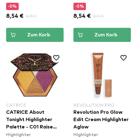
-5%
-5%
8,54 €
8,99 €
8,54 €
8,99 €
Zum Korb
Zum Korb
CATRICE
REVOLUTION PRO
CATRICE About
Revolution Pro Glow
Tonight Highlighter
Edit Cream Highlighter
Palette - C01 Raise
Aglow
Highlighter
Highlighter
Your Glass