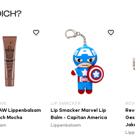
DICH?
AW
LIP SMACKER
REV
AW Lippenbalsam
Lip Smacker Marvel Lip
Rev
Rich Mocha
Balm - Capitan America
Ges
sam
Lippenbalsam
Jak
Lip
Cra