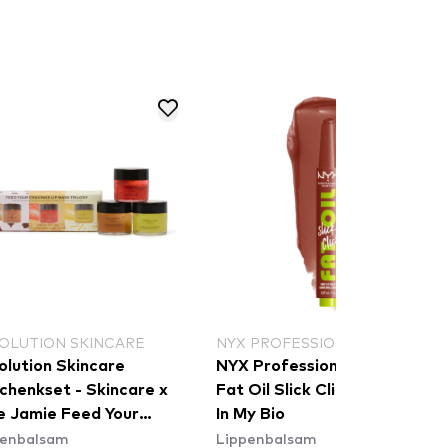
OLUTION SKINCARE
NYX PROFESSIONAL MAKEUP
olution Skincare
NYX Professional Makeup
chenkset - Skincare x
Fat Oil Slick Click - 05 Link
e Jamie Feed Your
In My Bio
penbalsam
Lippenbalsam
vings Lip Mask