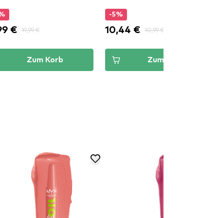
ection
5%
-5%
99 €
10,44 €
19,99 €
10,99 €
Zum Korb
Zum Korb