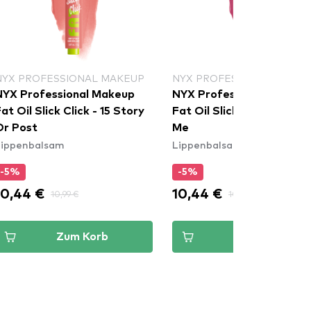
NYX PROFESSIONAL MAKEUP
NYX PROFESSIONAL MAKE
NYX Professional Makeup
NYX Professional Makeu
at Oil Slick Click - 15 Story
Fat Oil Slick Click - 07 D
Or Post
Me
Lippenbalsam
Lippenbalsam
-5%
-5%
10,44 €
10,44 €
10,99 €
10,99 €
Zum Korb
Zum Korb