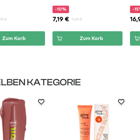
Coll
-10%
-1
7,19 €
16,
99 €
7,99 €
Zum Korb
Zum Korb
LBEN KATEGORIE