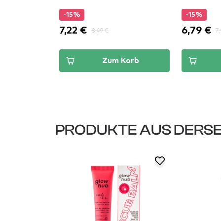
-15%
-15%
7,22 €
6,79 €
8,49 €
7,
Korb
Zum Korb
PRODUKTE AUS DERSE