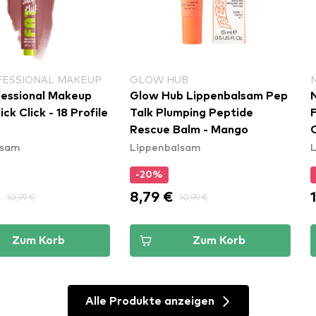
FESSIONAL MAKEUP
GLOW HUB
essional Makeup
Glow Hub Lippenbalsam Pep
ick Click - 18 Profile
Talk Plumping Peptide
F
Rescue Balm - Mango
lsam
Lippenbalsam
-20%
€
8,79 €
10,99 €
10,99 €
Zum Korb
Zum Korb
Alle Produkte anzeigen