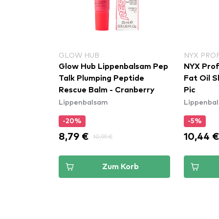
GLOW HUB
NYX PRO
Glow Hub Lippenbalsam Pep
NYX Prof
Talk Plumping Peptide
Fat Oil Sl
Rescue Balm - Cranberry
Pic
Lippenbalsam
Lippenba
-20%
-5%
8,79 €
10,44 
10,99 €
Zum Korb