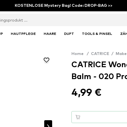
KOSTENLOSE Mystery Bag! Code: DROP-BAG >>
UP
HAUTPFLEGE
HAARE
DUFT
TOOLS & PINSEL
ZÄ
Home
/
CATRICE
/
Make
CATRICE Wond
Balm - 020 Pr
4,99 €