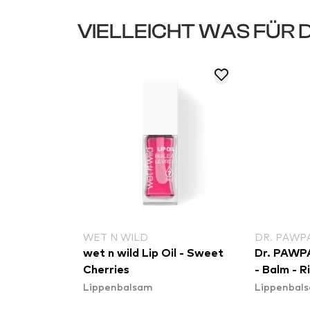
VIELLEICHT WAS FÜR 
WET N WILD
DR. PAWP
 Doja Cat
wet n wild Lip Oil - Sweet
Dr. PAWP
 Tint
Cherries
- Balm - 
Lippenbalsam
Lippenbal