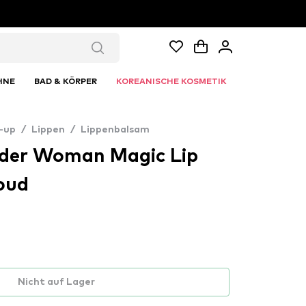
HNE
BAD & KÖRPER
KOREANISCHE KOSMETIK
-up
/
Lippen
/
Lippenbalsam
er Woman Magic Lip
oud
Nicht auf Lager