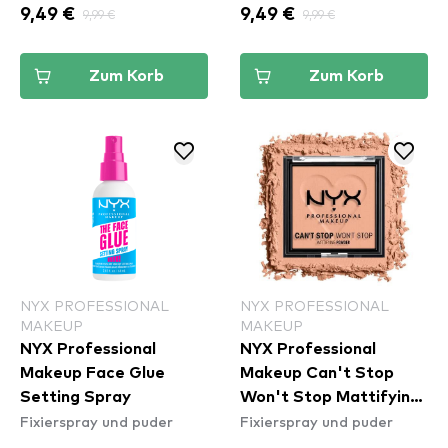
9,49 €
9,99 €
9,49 €
9,99 €
Zum Korb
Zum Korb
NYX PROFESSIONAL
NYX PROFESSIONAL
MAKEUP
MAKEUP
NYX Professional
NYX Professional
Makeup Face Glue
Makeup Can't Stop
Setting Spray
Won't Stop Mattifying
Fixierspray und puder
Fixierspray und puder
Powder - Bright Peach
(CSWSM13)