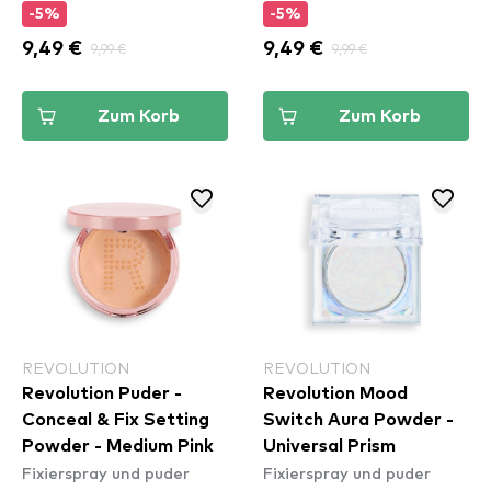
-5%
-5%
9,49 €
9,99 €
9,49 €
9,99 €
Zum Korb
Zum Korb
REVOLUTION
REVOLUTION
Revolution Puder -
Revolution Mood
Conceal & Fix Setting
Switch Aura Powder -
Powder - Medium Pink
Universal Prism
Fixierspray und puder
Fixierspray und puder