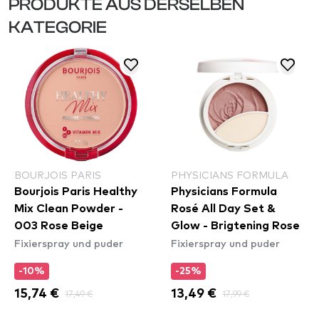
PRODUKTE AUS DERSELBEN
KATEGORIE
BOURJOIS PARIS
PHYSICIANS FORMULA
Bourjois Paris Healthy
Physicians Formula
Mix Clean Powder -
Rosé All Day Set &
003 Rose Beige
Glow - Brigtening Rose
Fixierspray und puder
Fixierspray und puder
-10%
-25%
15,74 €
17,49 €
13,49 €
17,99 €