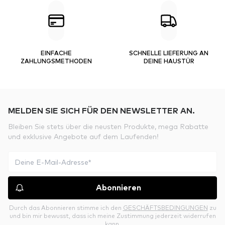
EINFACHE
SCHNELLE LIEFERUNG AN
ZAHLUNGSMETHODEN
DEINE HAUSTÜR
MELDEN SIE SICH FÜR DEN NEWSLETTER AN.
Bleiben Sie stets über die neusten Produkte, mega Rabatte
und exklusive Angebote auf dem Laufenden!
Abonnieren
Durch das Abonnieren stimme ich den
GESCHÄFTSBEDINGUNGEN
zu
und bin mir bewusst, dass ich meine Zustimmung jederzeit widerrufen
kann.