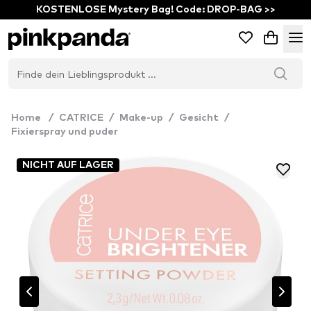
KOSTENLOSE Mystery Bag! Code: DROP-BAG >>
Home
/
CATRICE
/
Make-up
/
Gesicht
/
Fixierspray und puder
NICHT AUF LAGER