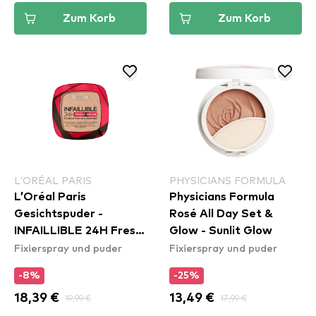
Zum Korb
Zum Korb
L’ORÉAL PARIS
PHYSICIANS FORMULA
L’Oréal Paris
Physicians Formula
Gesichtspuder -
Rosé All Day Set &
INFAILLIBLE 24H Fresh
Glow - Sunlit Glow
Fixierspray und puder
Fixierspray und puder
Wear - 130 True Beige
-8%
-25%
18,39 €
19,99 €
13,49 €
17,99 €