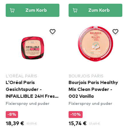
Zum Korb
Zum Korb
L’ORÉAL PARIS
BOURJOIS PARIS
L’Oréal Paris
Bourjois Paris Healthy
Gesichtspuder -
Mix Clean Powder -
INFAILLIBLE 24H Fresh
002 Vanilla
Fixierspray und puder
Fixierspray und puder
Wear - 180 Rose Sand
-8%
-10%
18,39 €
19,99 €
15,74 €
17,49 €